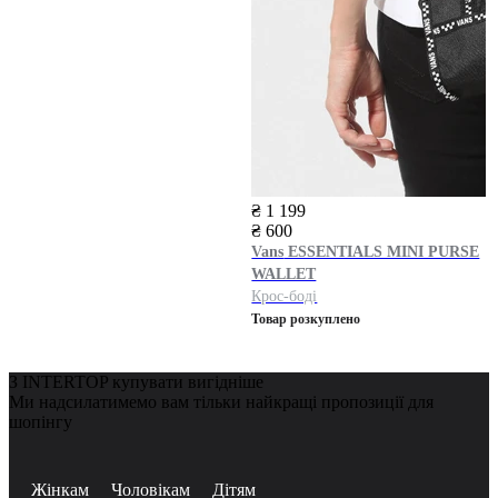
₴ 1 199
₴ 600
Vans
ESSENTIALS MINI PURSE
WALLET
Крос-боді
Товар розкуплено
З INTERTOP купувати вигідніше
Ми надсилатимемо вам тільки найкращі пропозиції для
шопінгу
Жінкам
Чоловікам
Дітям