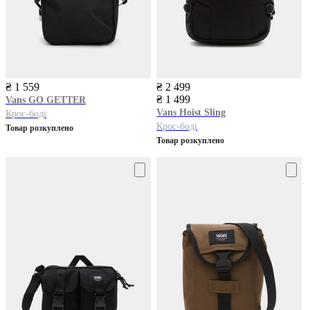
₴ 1 559
₴ 2 499
₴ 1 499
Vans
GO GETTER
Vans
Hoist Sling
Крос-боді
Крос-боді
Товар розкуплено
Товар розкуплено