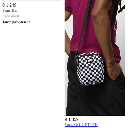
₴ 1 249
Vans
Bail
Крос-боді
Товар розкуплено
₴ 1 359
Vans
GO GETTER