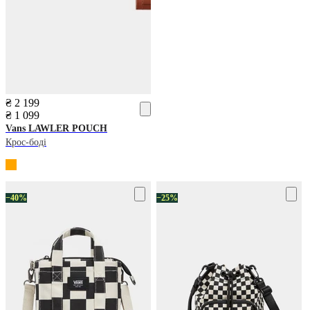
₴ 2 199
₴ 1 099
Vans
LAWLER POUCH
Крос-боді
−40%
−25%