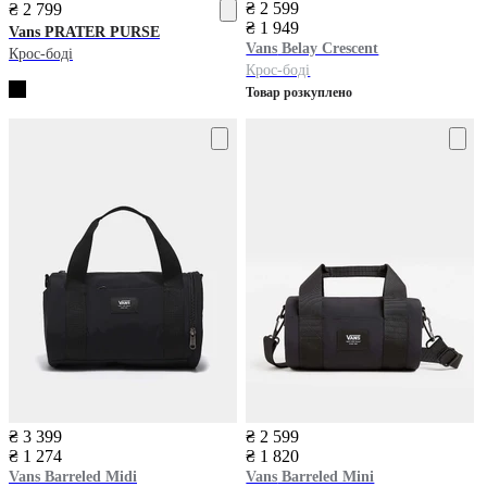
₴ 2 599
₴ 2 799
₴ 1 949
Vans
PRATER PURSE
Vans
Belay Crescent
Крос-боді
Крос-боді
Товар розкуплено
₴ 3 399
₴ 2 599
₴ 1 274
₴ 1 820
Vans
Barreled Midi
Vans
Barreled Mini