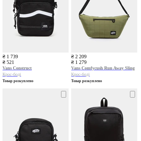
₴ 1 739
₴ 2 209
₴ 521
₴ 1 279
Vans
Construct
Vans
Comfycush Run Away Sling
Крос-боді
Крос-боді
Товар розкуплено
Товар розкуплено