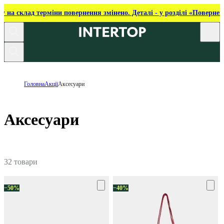
ку на склад терміни повернення змінено. Деталі - у розділі «Повернен
Головна
Акції
Аксесуари
Аксесуари
32 товари
−50%
−40%