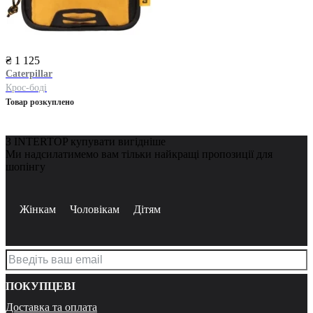
₴ 1 125
Caterpillar
Крос-боді
Товар розкуплено
З INTERTOP купувати вигідніше
Ми надсилатимемо вам тільки найкращі пропозиції для
шопінгу
Жінкам
Чоловікам
Дітям
ПОКУПЦЕВІ
Доставка та оплата