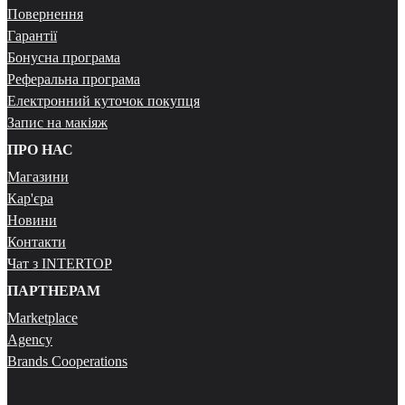
Повернення
Гарантії
Бонусна програма
Реферальна програма
Електронний куточок покупця
Запис на макіяж
ПРО НАС
Магазини
Кар'єра
Новини
Контакти
Чат з INTERTOP
ПАРТНЕРАМ
Marketplace
Agency
Brands Cooperations