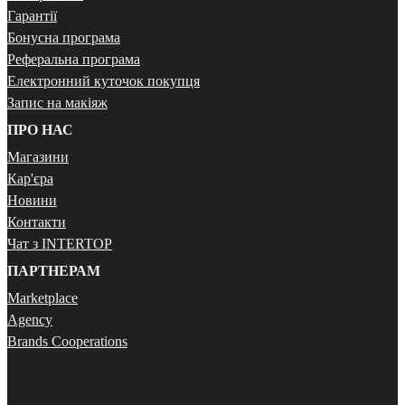
Гарантії
Бонусна програма
Реферальна програма
Електронний куточок покупця
Запис на макіяж
ПРО НАС
Магазини
Кар'єра
Новини
Контакти
Чат з INTERTOP
ПАРТНЕРАМ
Marketplace
Agency
Brands Cooperations