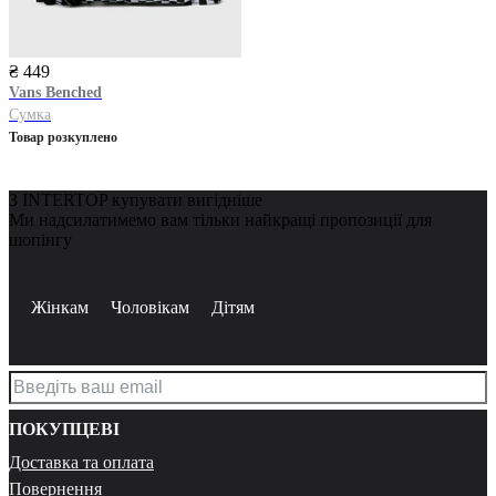
₴ 449
Vans
Benched
Сумка
Товар розкуплено
З INTERTOP купувати вигідніше
Ми надсилатимемо вам тільки найкращі пропозиції для
шопінгу
Жінкам
Чоловікам
Дітям
ПОКУПЦЕВІ
Доставка та оплата
Повернення