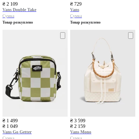
₴ 2 109
₴ 729
Vans
Double Take
Vans
Сумка
Сумка
Товар розкуплено
Товар розкуплено
₴ 1 499
₴ 3 599
₴ 1 049
₴ 2 159
Vans
Go Getter
Vans
Mono
Сумка
Сумка