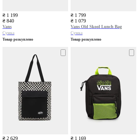
₴ 1 199
₴ 1 799
₴ 840
₴ 1 079
Vans
Vans
Old Skool Lunch Bag
Сумка
Сумка
Товар розкуплено
Товар розкуплено
₴ 2 629
₴ 1 169