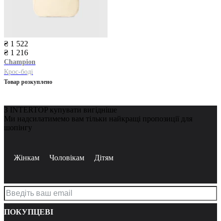
₴ 1 522
₴ 1 216
Champion
Крос-боді
Товар розкуплено
З INTERTOP купувати вигідніше
Ми надсилатимемо вам тільки найкращі пропозиції для
шопінгу
Жінкам
Чоловікам
Дітям
ПОКУПЦЕВІ