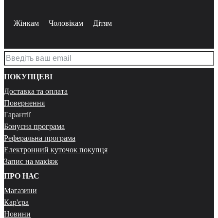
Жінкам
Чоловікам
Дітям
ПОКУПЦЕВІ
Доставка та оплата
Повернення
Гарантії
Бонусна програма
Реферальна програма
Електронний куточок покупця
Запис на макіяж
ПРО НАС
Магазини
Кар'єра
Новини