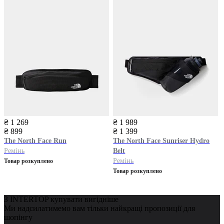
₴ 1 269
₴ 1 989
₴ 899
₴ 1 399
The North Face
Run
The North Face
Sunriser Hydro
Ремінь
Belt
Ремінь
Товар розкуплено
Товар розкуплено
З INTERTOP купувати вигідніше
Ми надсилатимемо вам тільки найкращі пропозиції для
шопінгу