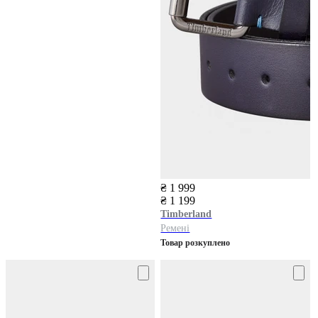
₴ 1 999
₴ 1 199
Timberland
Ремені
Товар розкуплено