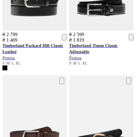
₴ 2 799
₴ 2 599
₴ 1 469
₴ 1 819
Timberland
Packard Hill Classic
Timberland
35mm Classic
Leather
Adjustable
Ремінь
Ремінь
S
M
L
XL
S
M
L
XL