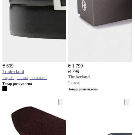
₴ 699
₴ 1 799
₴ 799
Timberland
Timberland
Скраб для шкіри голови
Ремені
Товар розкуплено
Товар розкуплено