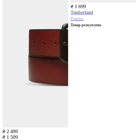
₴ 1 699
Timberland
Ремінь
Товар розкуплено
₴ 2 499
₴ 1 509