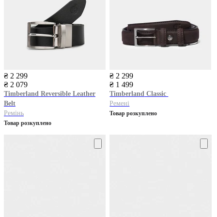
₴ 2 299
₴ 2 299
₴ 2 079
₴ 1 499
Timberland
Reversible Leather
Timberland
Classic
Belt
Ремені
Ремінь
Товар розкуплено
Товар розкуплено