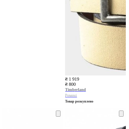
₴ 1 919
₴ 800
Timberland
Ремені
Товар розкуплено