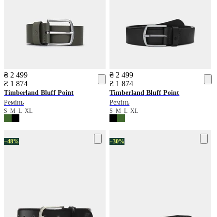
₴ 2 499
₴ 2 499
₴ 1 874
₴ 1 874
Timberland
Bluff Point
Timberland
Bluff Point
Ремінь
Ремінь
S
M
L
XL
S
M
L
XL
−48%
−30%