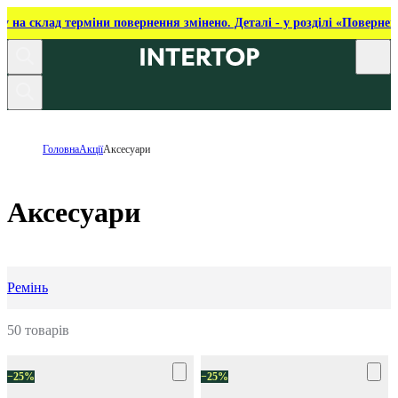
ку на склад терміни повернення змінено. Деталі - у розділі «Повернен
Головна
Акції
Аксесуари
Аксесуари
Ремінь
50 товарів
−25%
−25%