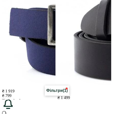
Фільтри
(1)
₴ 1 919
₴ 799
₴ 1 499
Timberland
₴ 750
Ремені
Timberland
Товар розкуплено
Ремені