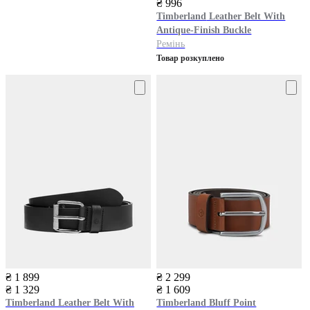
₴ 996
Timberland
Leather Belt With
Antique-Finish Buckle
Ремінь
Товар розкуплено
₴ 1 899
₴ 2 299
₴ 1 329
₴ 1 609
Timberland
Leather Belt With
Timberland
Bluff Point