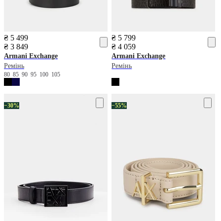
₴ 5 499
₴ 5 799
₴ 3 849
₴ 4 059
Armani Exchange
Armani Exchange
Ремінь
Ремінь
80
85
90
95
100
105
−30%
−55%