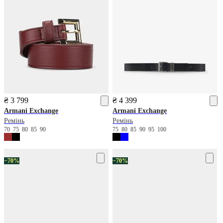
₴ 3 799
₴ 4 399
Armani Exchange
Armani Exchange
Ремінь
Ремінь
70
75
80
85
90
75
80
85
90
95
100
−70%
−70%