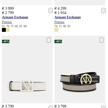
₴ 3 999
₴ 4 299
₴ 2 799
₴ 1 934
Armani Exchange
Armani Exchange
Ремінь
Ремінь
65
70
75
80
85
90
70
75
80
85
−40%
−40%
₴ 3 799
₴ 3 799