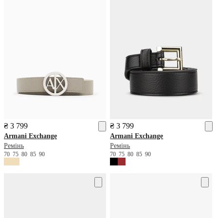
₴ 3 799
₴ 3 799
Armani Exchange
Armani Exchange
Ремінь
Ремінь
70
75
80
85
90
70
75
80
85
90