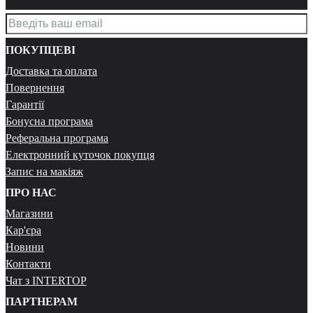
ПОКУПЦЕВІ
Доставка та оплата
Повернення
Гарантії
Бонусна програма
Реферальна програма
Електронний куточок покупця
Запис на макіяж
ПРО НАС
Магазини
Кар'єра
Новини
Контакти
Чат з INTERTOP
ПАРТНЕРАМ