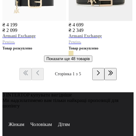
₴ 4 199
₴ 4 699
₴ 2 099
₴ 2 349
Armani Exchange
Armani Exchange
Ремінь
Ремінь
Товар розкуплено
Товар розкуплено
Показати ще
48 товарів
Сторінка 1 з 5
З INTERTOP купувати вигідніше
Ми надсилатимемо вам тільки найкращі пропозиції для
шопінгу
Жінкам
Чоловікам
Дітям