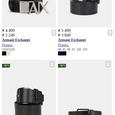
₴ 4 499
₴ 5 499
₴ 2 249
₴ 3 849
Armani Exchange
Armani Exchange
Ремінь
Ремінь
ONESIZE
80
85
90
95
100
105
−30%
−30%