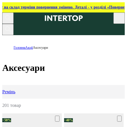
ку на склад терміни повернення змінено. Деталі - у розділі «Повернен
Головна
Акції
Аксесуари
Аксесуари
Ремінь
201 товар
−50%
−40%