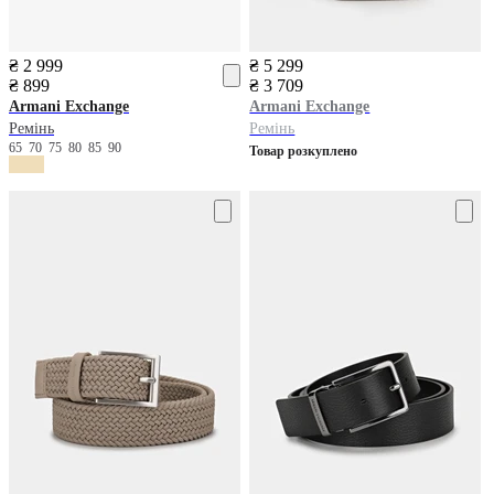
₴ 2 999
₴ 5 299
₴ 899
₴ 3 709
Armani Exchange
Armani Exchange
Ремінь
Ремінь
65
70
75
80
85
90
Товар розкуплено