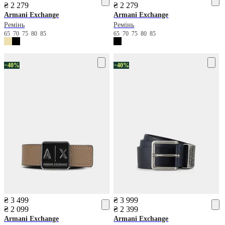
₴ 2 279
₴ 2 279
Armani Exchange
Armani Exchange
Ремінь
Ремінь
65
70
75
80
85
65
70
75
80
85
−40%
−40%
₴ 3 499
₴ 3 999
₴ 2 099
₴ 2 399
Armani Exchange
Armani Exchange