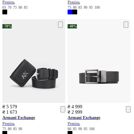
Ремінь
Ремінь
65
70
75
80
85
75
80
85
90
95
100
−70%
−40%
₴ 5 579
₴ 4 999
₴ 1 673
₴ 2 999
Armani Exchange
Armani Exchange
Ремінь
Ремінь
75
80
85
90
80
85
90
95
100