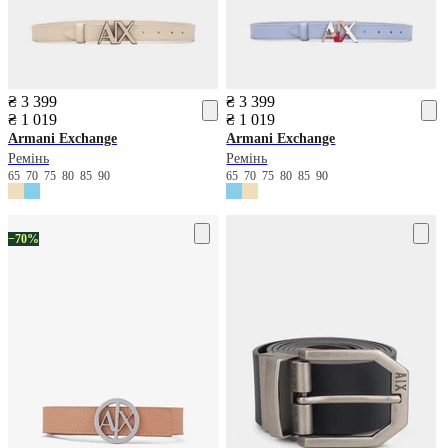
₴ 3 399
₴ 3 399
₴ 1 019
₴ 1 019
Armani Exchange
Armani Exchange
Ремінь
Ремінь
65
70
75
80
85
90
65
70
75
80
85
90
−70%