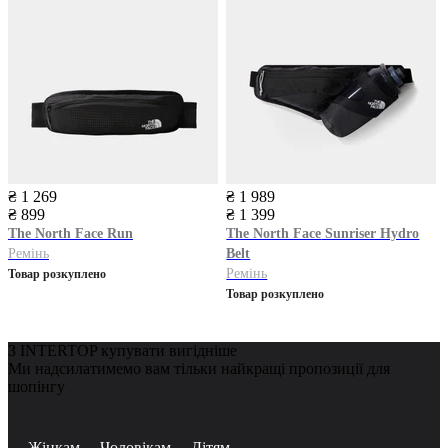
₴ 1 269
₴ 1 989
₴ 899
₴ 1 399
The North Face
Run
The North Face
Sunriser Hydro
Ремінь
Belt
Ремінь
Товар розкуплено
Товар розкуплено
З INTERTOP купувати вигідніше
Ми надсилатимемо вам тільки найкращі пропозиції для
шопінгу
Жінкам
Чоловікам
Дітям