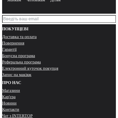
ПОКУПЦЕВІ
Доставка та оплата
Повернення
Гарантії
Бонусна програма
Реферальна програма
Електронний куточок покупця
Запис на макіяж
ПРО НАС
Магазини
Кар'єра
Новини
Контакти
Чат з INTERTOP