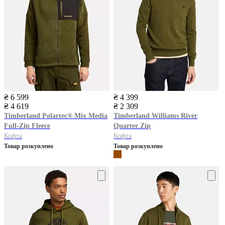
₴ 6 599
₴ 4 399
₴ 4 619
₴ 2 309
Timberland
Polartec® Mix Media
Timberland
Williams River
Full-Zip Fleece
Quarter Zip
Кофта
Кофта
Товар розкуплено
Товар розкуплено