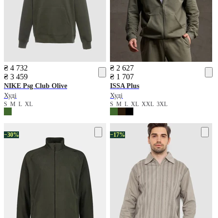
₴ 4 732
₴ 2 627
₴ 3 459
₴ 1 707
NIKE
Psg Club Olive
ISSA Plus
Худі
Худі
S
M
L
XL
S
M
L
XL
XXL
3XL
−30%
−17%