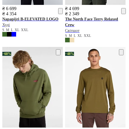
₴ 6 699
₴ 4 699
₴ 4 354
₴ 2 349
Napapijri
B-ELEVATED LOGO
The North Face
Terry Relaxed
Худі
Crew
S
M
L
XL
XXL
Світшот
S
M
L
XL
XXL
−60%
−48%