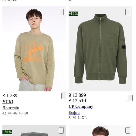
−10%
₴ 13 899
₴ 1 239
₴ 12 510
YUKI
CP Company
Лонгслів
Кофта
42
44
46
48
50
S
M
L
XL
−50%