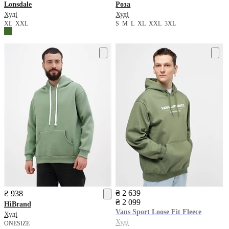
Lonsdale
Роза
Худі
Худі
XL
XXL
S
M
L
XL
XXL
3XL
₴ 2 639
₴ 938
₴ 2 099
HiBrand
Vans
Sport Loose Fit Fleece
Худі
Худі
ONESIZE