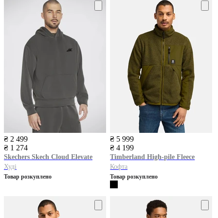
₴ 2 499
₴ 5 999
₴ 1 274
₴ 4 199
Skechers
Skech Cloud Elevate
Timberland
High-pile Fleece
Худі
Кофта
Товар розкуплено
Товар розкуплено