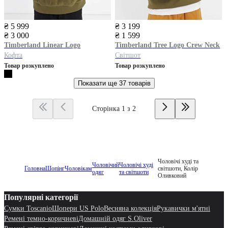
₴ 5 999
₴ 3 199
₴ 3 000
₴ 1 599
Timberland
Linear Logo
Timberland
Tree Logo Crew Neck
Кофта
Світшот
Товар розкуплено
Товар розкуплено
Показати ще
37 товарів
Сторінка 1 з 2
Чоловічі худі та
Чоловічий
Чоловічі худі
Головна
Шопінг
Чоловікам
світшоти, Колір
одяг
та світшоти
Оливковий
Популярні категорії
Сумки Toscanio
Шопери US Polo
Весняна колекція
Рукавички м'ятні
Ремені темно-коричневі
Домашній одяг S.Oliver