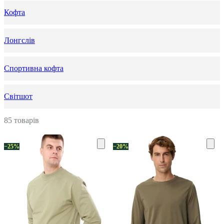
Кофта
Лонгслів
Спортивна кофта
Світшот
85 товарів
−25%
−20%