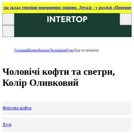
ку на склад терміни повернення змінено. Деталі - у розділі «Повернен
Головна
Шопінг
Каталог
Чоловікам
Одяг
Худі та світшоти
Чоловічі кофти та светри,
Колір Оливковий
Флісова кофта
Худі