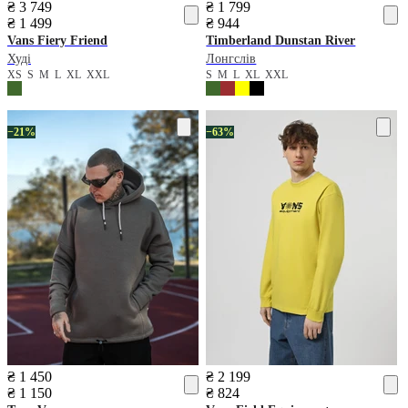
₴ 3 749
₴ 1 799
₴ 1 499
₴ 944
Vans
Fiery Friend
Timberland
Dunstan River
Худі
Лонгслів
XS
S
M
L
XL
XXL
S
M
L
XL
XXL
−21%
−63%
₴ 1 450
₴ 2 199
₴ 1 150
₴ 824