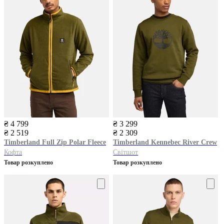
₴ 4 799
₴ 3 299
₴ 2 519
₴ 2 309
Timberland
Full Zip Polar Fleece
Timberland
Kennebec River Crew
Кофта
Світшот
Товар розкуплено
Товар розкуплено