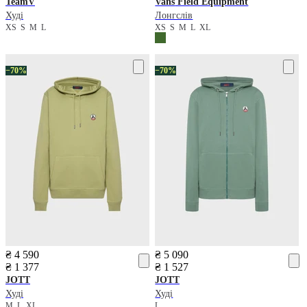
TeamV
Vans
Field Equipment
Худі
Лонгслів
XS
S
M
L
XS
S
M
L
XL
−70%
−70%
₴ 4 590
₴ 5 090
₴ 1 377
₴ 1 527
JOTT
JOTT
Худі
Худі
M
L
XL
L