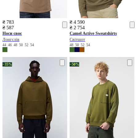
₴ 783
₴ 4 590
₴ 587
₴ 2 754
Носи своє
Camel Active
Sweatshirts
Лонгслів
Світшот
44
46
48
50
52
54
48
50
52
54
−35%
−50%