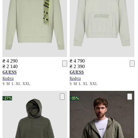
₴ 4 290
₴ 4 790
₴ 2 140
₴ 2 390
GUESS
GUESS
Кофта
Кофта
S
M
L
XL
XXL
S
M
L
XL
XXL
−27%
−35%