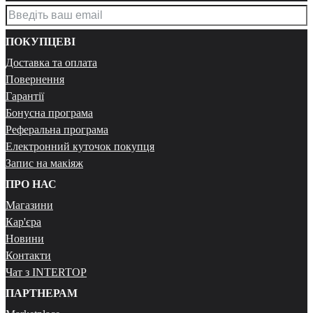
ПОКУПЦЕВІ
Доставка та оплата
Повернення
Гарантії
Бонусна програма
Реферальна програма
Електронний куточок покупця
Запис на макіяж
ПРО НАС
Магазини
Кар'єра
Новини
Контакти
Чат з INTERTOP
ПАРТНЕРАМ