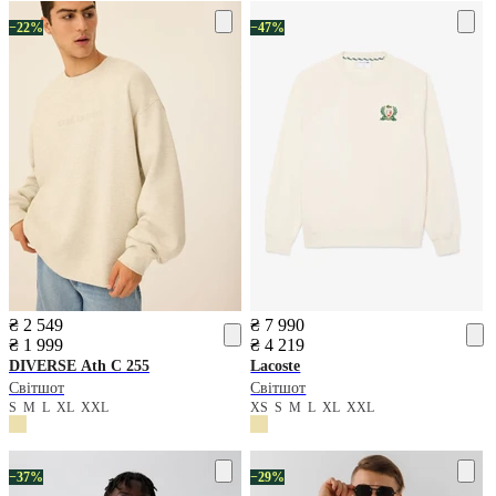
−22%
−47%
₴ 2 549
₴ 7 990
₴ 1 999
₴ 4 219
DIVERSE
Ath C 255
Lacoste
Світшот
Світшот
S
M
L
XL
XXL
XS
S
M
L
XL
XXL
−37%
−29%