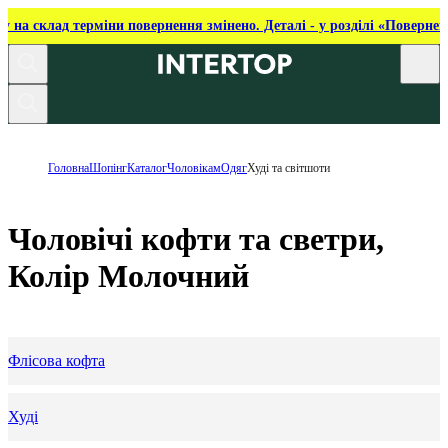
ку на склад терміни повернення змінено. Деталі - у розділі «Повернен
Головна
Шопінг
Каталог
Чоловікам
Одяг
Худі та світшоти
Чоловічі кофти та светри,
Колір Молочний
Флісова кофта
Худі