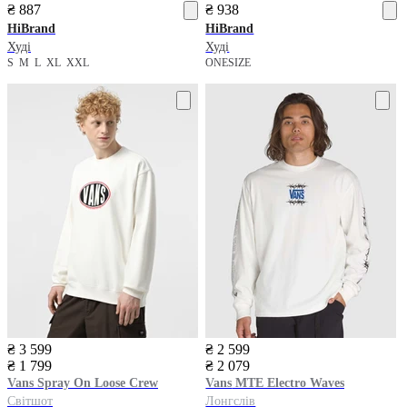
₴ 887
₴ 938
HiBrand
HiBrand
Худі
Худі
S
M
L
XL
XXL
ONESIZE
₴ 3 599
₴ 2 599
₴ 1 799
₴ 2 079
Vans
Spray On Loose Crew
Vans
MTE Electro Waves
Світшот
Лонгслів