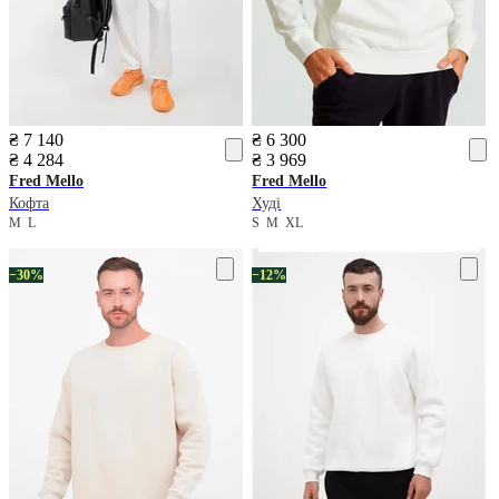
₴ 7 140
₴ 6 300
₴ 4 284
₴ 3 969
Fred Mello
Fred Mello
Кофта
Худі
M
L
S
M
XL
−30%
−12%