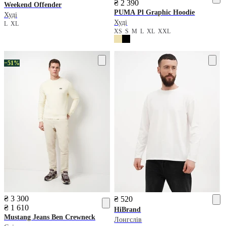
₴ 2 390
Weekend Offender
PUMA
Pl Graphic Hoodie
Худі
Худі
L
XL
XS
S
M
L
XL
XXL
−51%
₴ 3 300
₴ 520
₴ 1 610
HiBrand
Mustang Jeans
Ben Crewneck
Лонгслів