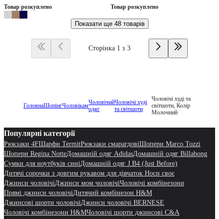
Товар розкуплено
Товар розкуплено
Показати ще
48 товарів
Сторінка 1 з 3
Чоловічі худі та
Чоловічий
Чоловічі худі
Головна
Шопінг
Чоловікам
світшоти, Колір
одяг
та світшоти
Молочний
Популярні категорії
Рюкзаки 4F
Шарфи Termit
Рюкзаки смарагдові
Шопери Marco Tozzi
Шопери Regina Notte
Домашній одяг Adidas
Домашній одяг Billabong
Сумки для ноутбуків сині
Домашній одяг J.B4 (Just Before)
Дитячі сорочки з довгим рукавом для дівчаток Носи своє
Джинси чоловічі
Джинси мом чоловічі
Чоловічі комбінезони
Прямі джинси чоловічі
Дитячий комбінезон H&M
Джинсові шорти чоловічі
Джинси чоловічі BERNESE
Чоловічі комбінезони H&M
Чоловічі шорти джинсові C&A