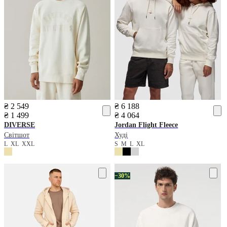
₴ 2 549
₴ 6 188
₴ 1 499
₴ 4 064
DIVERSE
Jordan
Flight Fleece
Світшот
Худі
L
XL
XXL
S
M
L
XL
−30%