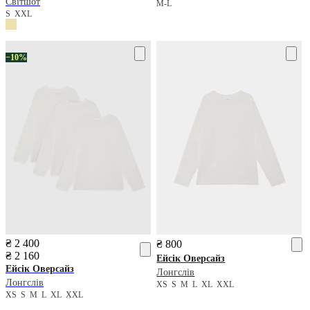
Світшот
M-L
S
XXL
−10%
₴ 2 400
₴ 800
₴ 2 160
Ейсік
Оверсайз
Ейсік
Оверсайз
Лонгслів
Лонгслів
XS
S
M
L
XL
XXL
XS
S
M
L
XL
XXL