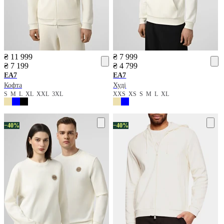
₴ 11 999
₴ 7 999
₴ 7 199
₴ 4 799
EA7
EA7
Кофта
Худі
S
M
L
XL
XXL
3XL
XXS
XS
S
M
L
XL
−40%
−40%