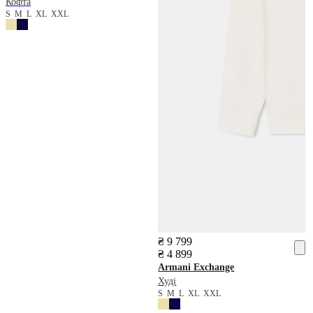
Кофта
S
M
L
XL
XXL
₴ 9 799
₴ 4 899
Armani Exchange
Худі
S
M
L
XL
XXL