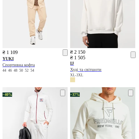
₴ 2 150
₴ 1 109
₴ 1 505
YUKI
IJ
Спортивна кофта
Худі та світшоти
44
46
48
50
52
54
XL-3XL
−40%
−37%