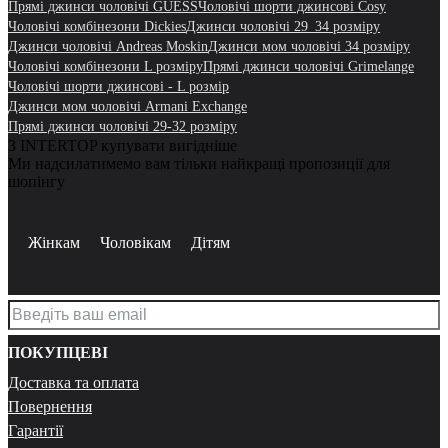
Прямі джинси чоловічі GUESS
Чоловічі шорти джинсові Cosy
Чоловічі комбінезони Dickies
Джинси чоловічі 29_34 розміру
Джинси чоловічі Andreas Moskin
Джинси мом чоловічі 34 розміру
Чоловічі комбінезони L розміру
Прямі джинси чоловічі Grimelange
Чоловічі шорти джинсові - L розмір
Джинси мом чоловічі Armani Exchange
Прямі джинси чоловічі 29-32 розміру
З INTERTOP купувати вигідніше
Ми надсилатимемо вам тільки найкращі пропозиції для
шопінгу
Жінкам
Чоловікам
Дітям
ПОКУПЦЕВІ
Доставка та оплата
Повернення
Гарантії