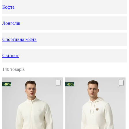
Кофта
Лонгслів
Спортивна кофта
Світшот
140 товарів
−40%
−40%