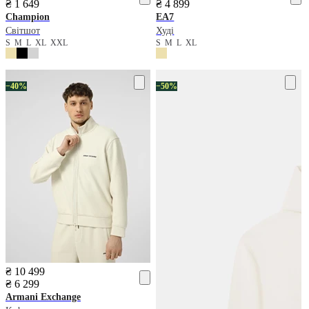
₴ 1 649
₴ 4 899
Champion
EA7
Світшот
Худі
S
M
L
XL
XXL
S
M
L
XL
−40%
−50%
₴ 10 499
₴ 6 299
Armani Exchange