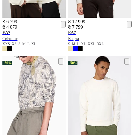
₴ 6 799
₴ 12 999
₴ 4 079
₴ 7 799
EA7
EA7
Світшот
Кофта
XXS
XS
S
M
L
XL
S
M
L
XL
XXL
3XL
−50%
−50%