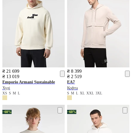
₴ 21 699
₴ 8 399
₴ 13 019
₴ 2 519
Emporio Armani
Sustainable
EA7
Худі
Кофта
XS
S
M
L
S
M
L
XL
XXL
3XL
−60%
−60%