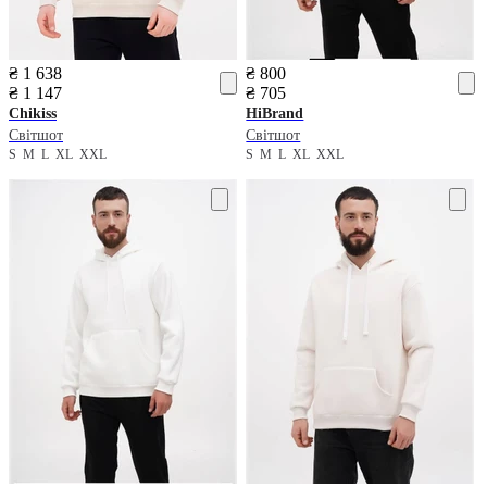
₴ 1 638
₴ 800
₴ 1 147
₴ 705
Chikiss
HiBrand
Світшот
Світшот
S
M
L
XL
XXL
S
M
L
XL
XXL