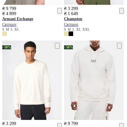
₴ 9 799
₴ 3 299
₴ 4 899
₴ 1 649
Armani Exchange
Champion
Світшот
Світшот
S
M
L
XL
S
M
L
XL
XXL
−50%
−50%
₴ 3 299
₴ 9 799