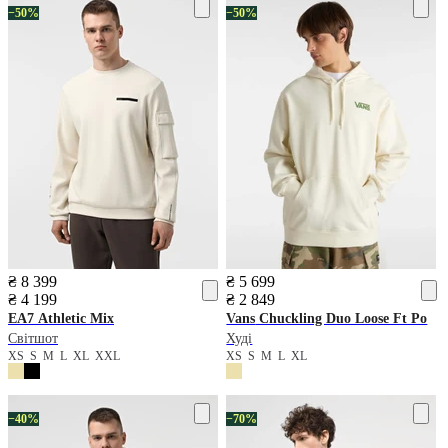
−50%
−50%
₴ 8 399
₴ 5 699
₴ 4 199
₴ 2 849
EA7
Athletic Mix
Vans
Chuckling Duo Loose Ft Po
Світшот
Худі
XS
S
M
L
XL
XXL
XS
S
M
L
XL
−40%
−70%