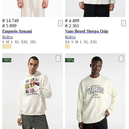
₴ 14 749
₴ 4 499
₴ 5 899
₴ 2 361
Emporio Armani
Vans
Boxed Sherpa Qzip
Кофта
Кофта
S
M
L
XL
XXL
3XL
XS
S
M
L
XL
XXL
−55%
−55%