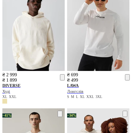
₴ 2 999
₴ 699
₴ 1 899
₴ 499
DIVERSE
LAWA
Худі
Лонгслів
XL
XXL
S
M
L
XL
XXL
3XL
−41%
−34%