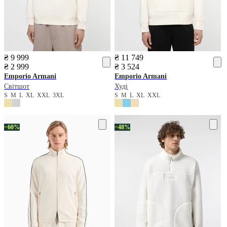
₴ 9 999
₴ 11 749
₴ 2 999
₴ 3 524
Emporio Armani
Emporio Armani
Світшот
Худі
S
M
L
XL
XXL
3XL
S
M
L
XL
XXL
−60%
−48%