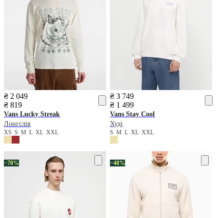
₴ 2 049
₴ 3 749
₴ 819
₴ 1 499
Vans
Lucky Streak
Vans
Stay Cool
Лонгслів
Худі
XS
S
M
L
XL
XXL
S
M
L
XL
XXL
−70%
−48%