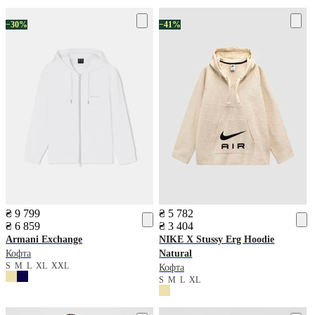
−30%
−41%
₴ 9 799
₴ 5 782
₴ 6 859
₴ 3 404
Armani Exchange
NIKE
X Stussy Erg Hoodie
Кофта
Natural
S
M
L
XL
XXL
Кофта
S
M
L
XL