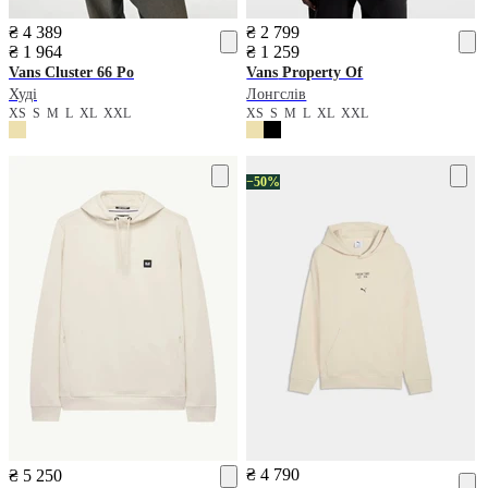
₴ 4 389
₴ 2 799
₴ 1 964
₴ 1 259
Vans
Cluster 66 Po
Vans
Property Of
Худі
Лонгслів
XS
S
M
L
XL
XXL
XS
S
M
L
XL
XXL
−50%
₴ 4 790
₴ 5 250