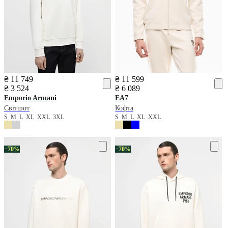
₴ 11 749
₴ 11 599
₴ 3 524
₴ 6 089
Emporio Armani
EA7
Світшот
Кофта
S
M
L
XL
XXL
3XL
S
M
L
XL
XXL
−70%
−70%