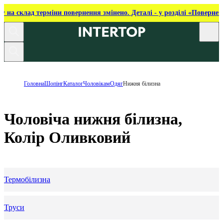
ку на склад терміни повернення змінено. Деталі - у розділі «Повернен
Головна
Шопінг
Каталог
Чоловікам
Одяг
Нижня білизна
Чоловіча нижня білизна,
Колір Оливковий
Термобілизна
Труси