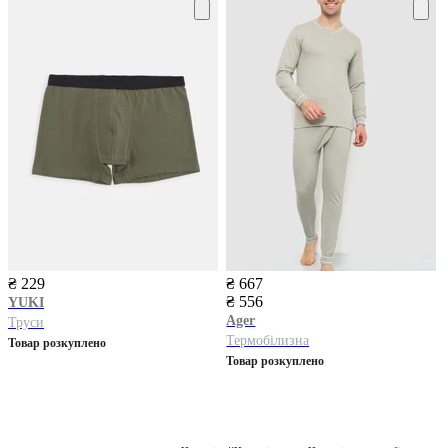
₴ 229
₴ 667
₴ 556
YUKI
Ager
Труси
Термобілизна
Товар розкуплено
Товар розкуплено