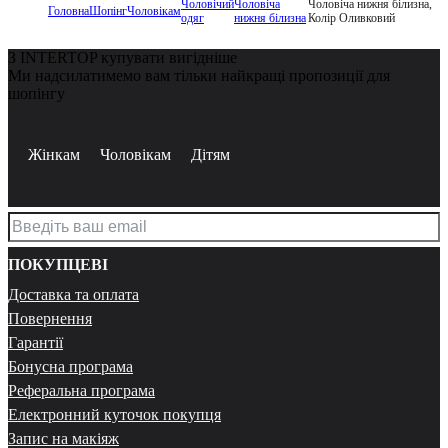
Чоловічий
Чоловіча
Чоловіча нижня білизна,
Головна
Шопінг
Чоловікам
одяг
нижня білизна
Колір Оливковий
З INTERTOP купувати вигідніше
Ми надсилатимемо вам тільки найкращі пропозиції для
шопінгу
Жінкам
Чоловікам
Дітям
ПОКУПЦЕВІ
Доставка та оплата
Повернення
Гарантії
Бонусна програма
Реферальна програма
Електронний куточок покупця
Запис на макіяж