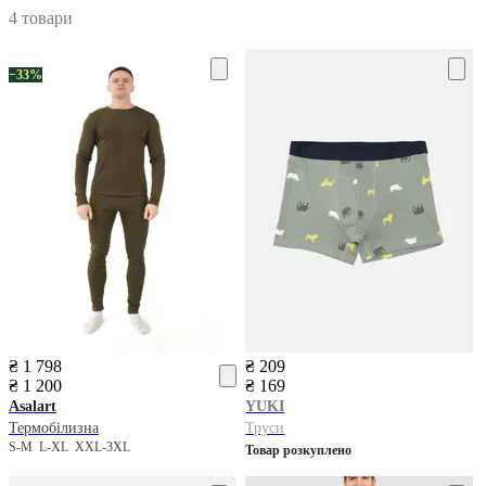
4 товари
−33%
₴ 1 798
₴ 209
₴ 1 200
₴ 169
Asalart
YUKI
Термобілизна
Труси
S-M
L-XL
XXL-3XL
Товар розкуплено