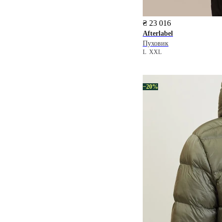
₴ 23 016
Afterlabel
Пуховик
L
XXL
−20%