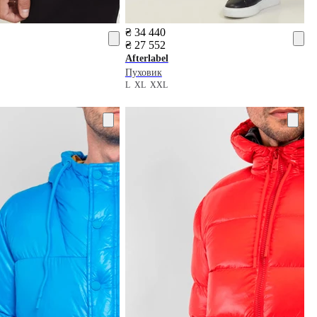
₴ 34 440
₴ 27 552
Afterlabel
Пуховик
L
XL
XXL