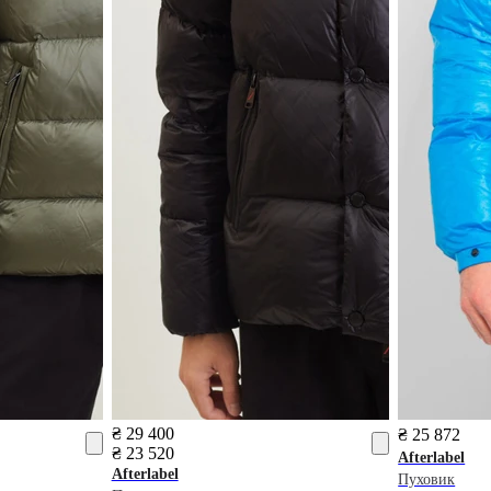
₴ 29 400
₴ 25 872
₴ 23 520
Afterlabel
Afterlabel
Пуховик