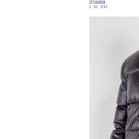
Пуховик
L
XL
XXL