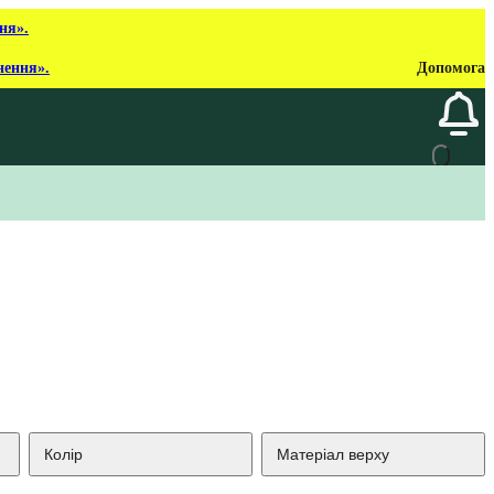
ня».
нення».
Допомога
Колір
Матеріал верху