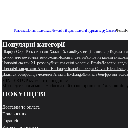
Головна
Шопінг
Чоловікам
Чоловічий одяг
Чоловічі куртки та дублянки
Чоловічі
Популярні категорії
Шарфи Gepur
Рюкзаки сині
Халати бузкові
Рукавиці темно-сірі
Водолазки
Сумки для ноутбуків темно-сині
Чоловічі светри
Чоловічі кардигани
Джин
Чоловічі светри XL розміру
Джинси скіні чоловічі Braska
Чоловічі кард
Чоловічі кардигани Armani Exchange
Чоловічі светри Calvin Klein Jeans
Д
Джинси бойфренди чоловічі Armani Exchange
Джинси бойфренди чолов
З INTERTOP купувати вигідніше
Ми надсилатимемо вам тільки найкращі пропозиції для шопінг
ПОКУПЦЕВІ
Доставка та оплата
Повернення
Гарантії
Бонусна програма