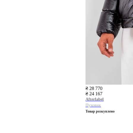
₴ 28 770
₴ 24 167
Afterlabel
Пуховик
Товар розкуплено