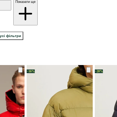
Показати ще
усі фільтри
−16%
−20%