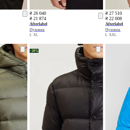
₴ 26 040
₴ 27 510
₴ 21 874
₴ 22 008
Afterlabel
Afterlabel
Пуховик
Пуховик
L
XL
L
XXL
−20%