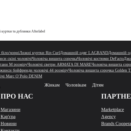
 куртки та дублянки Afterlabel
 біло/чорні
Лижні куртки Rip Curl
Домашній одяг LAGRAND
Домашній од
си скіні чоловічі
Чоловіча вишита сорочка
Чоловічі костюми DeFacto
Джи
игани M розміру
Чоловічі светри ARMATA DI MARE
Чоловіча вишита соро
жинси бойфренди чоловічі 44 розміру
Чоловіча вишита сорочка Golden Tr
ічі Marc O’Polo DENIM
Жінкам
Чоловікам
Дітям
у
ПРО НАС
ПАРТН
Магазини
Marketplace
Кар'єра
Agency
Новини
Brands Coopera
Контакти