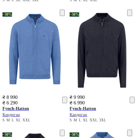
−30%
−30%
₴ 8 990
₴ 9 990
₴ 6 290
₴ 6 990
Fynch-Hatton
Fynch-Hatton
Кардиган
Кардиган
S
M
L
XL
XXL
S
M
L
XL
XXL
3XL
−30%
−30%