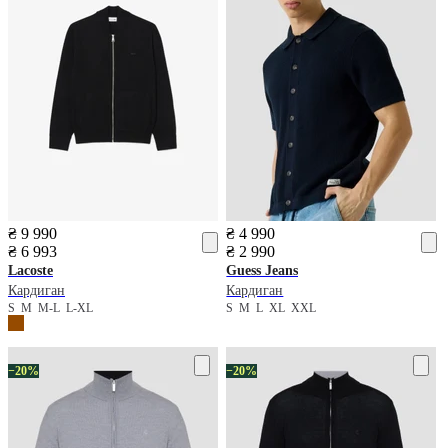
₴ 9 990
₴ 4 990
₴ 6 993
₴ 2 990
Lacoste
Guess Jeans
Кардиган
Кардиган
S
M
M-L
L-XL
S
M
L
XL
XXL
−20%
−20%