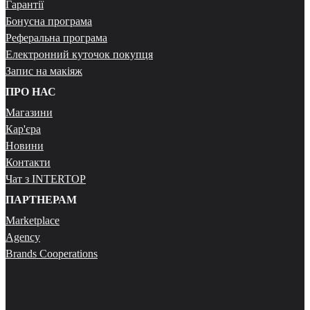
Гарантії
Бонусна програма
Реферальна програма
Електронний куточок покупця
Запис на макіяж
ПРО НАС
Магазини
Кар'єра
Новини
Контакти
Чат з INTERTOP
ПАРТНЕРАМ
Marketplace
Agency
Brands Cooperations