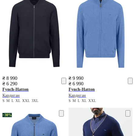
₴ 8 990
₴ 9 990
₴ 6 290
₴ 6 990
Fynch-Hatton
Fynch-Hatton
Кардиган
Кардиган
S
M
L
XL
XXL
3XL
S
M
L
XL
XXL
−30%