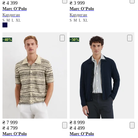
₴ 4 399
₴ 3 999
Marc O’Polo
Marc O’Polo
Кардиган
Кардиган
S
M
L
XL
S
M
L
XL
−40%
−50%
₴ 7 999
₴ 8 999
₴ 4 799
₴ 4 499
Marc O’Polo
Marc O’Polo