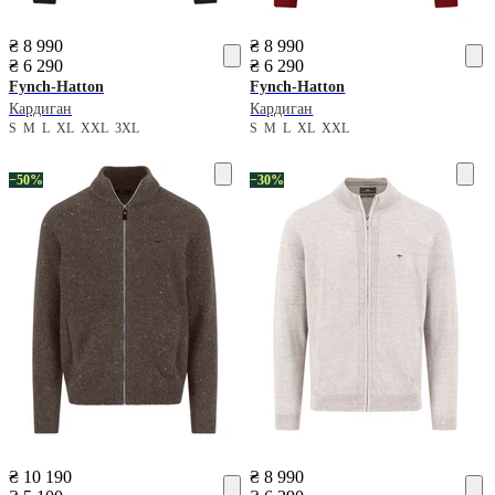
₴ 8 990
₴ 8 990
₴ 6 290
₴ 6 290
Fynch-Hatton
Fynch-Hatton
Кардиган
Кардиган
S
M
L
XL
XXL
3XL
S
M
L
XL
XXL
−50%
−30%
₴ 10 190
₴ 8 990