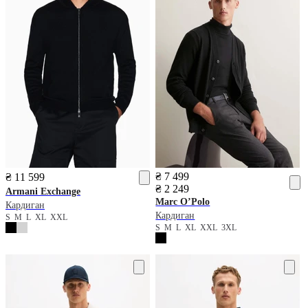
₴ 7 499
₴ 11 599
₴ 2 249
Armani Exchange
Marc O’Polo
Кардиган
Кардиган
S
M
L
XL
XXL
S
M
L
XL
XXL
3XL