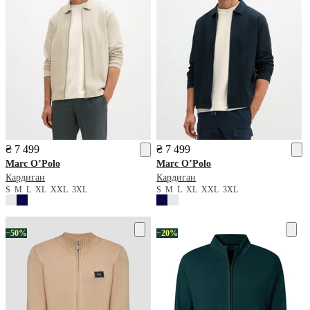
₴ 7 499
₴ 7 499
Marc O’Polo
Marc O’Polo
Кардиган
Кардиган
S
M
L
XL
XXL
3XL
S
M
L
XL
XXL
3XL
−50%
−20%