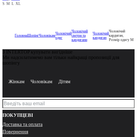
S
M
L
XL
Чоловічий
Чоловічий
Чоловічий
Чоловічий
Головна
Шопінг
Чоловікам
светри та
кардиган,
одяг
кардиган
кардигани
Розмір одягу M
З INTERTOP купувати вигідніше
Ми надсилатимемо вам тільки найкращі пропозиції для
шопінгу
Жінкам
Чоловікам
Дітям
ПОКУПЦЕВІ
Доставка та оплата
Повернення