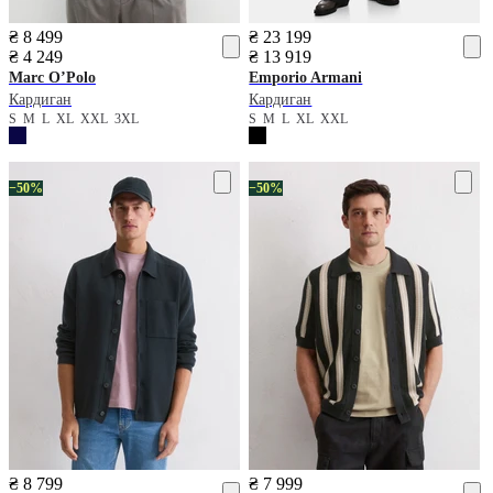
₴ 8 499
₴ 23 199
₴ 4 249
₴ 13 919
Marc O’Polo
Emporio Armani
Кардиган
Кардиган
S
M
L
XL
XXL
3XL
S
M
L
XL
XXL
−50%
−50%
₴ 8 799
₴ 7 999