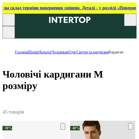
ку на склад терміни повернення змінено. Деталі - у розділі «Повернен
Головна
Шопінг
Каталог
Чоловікам
Одяг
Светри та кардигани
Кардиган
Чоловічі кардигани M
розміру
45 товарів
−30%
−40%