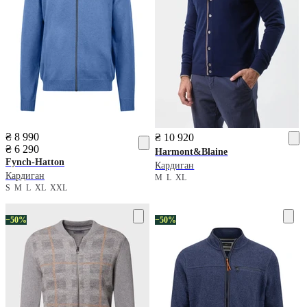
₴ 8 990
₴ 10 920
₴ 6 290
Harmont&Blaine
Fynch-Hatton
Кардиган
Кардиган
M
L
XL
S
M
L
XL
XXL
−50%
−50%