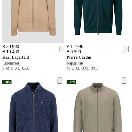
₴ 20 990
₴ 11 990
₴ 10 490
₴ 9 590
Karl Lagerfeld
Pierre Cardin
Кардиган
Кардиган
S
M
L
XL
XXL
M
L
XL
XXL
3XL
−50%
−30%