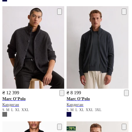
₴ 12 399
₴ 8 199
Marc O’Polo
Marc O’Polo
Кардиган
Кардиган
S
M
L
XL
XXL
S
M
L
XL
XXL
3XL
−70%