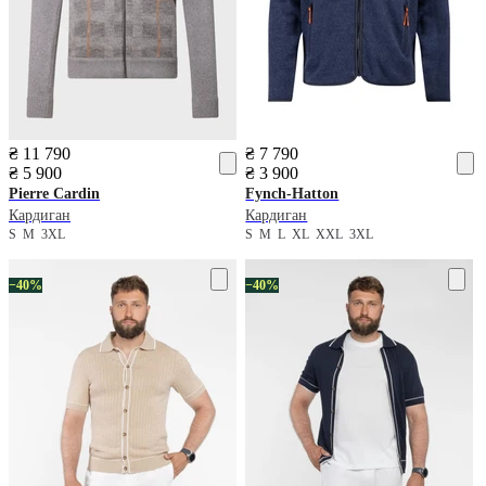
₴ 11 790
₴ 7 790
₴ 5 900
₴ 3 900
Pierre Cardin
Fynch-Hatton
Кардиган
Кардиган
S
M
3XL
S
M
L
XL
XXL
3XL
−40%
−40%