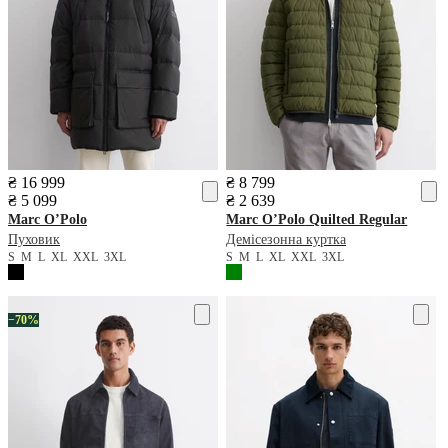
₴ 16 999
₴ 8 799
₴ 5 099
₴ 2 639
Marc O’Polo
Marc O’Polo
Quilted Regular
Пуховик
Демісезонна куртка
S
M
L
XL
XXL
3XL
S
M
L
XL
XXL
3XL
−70%