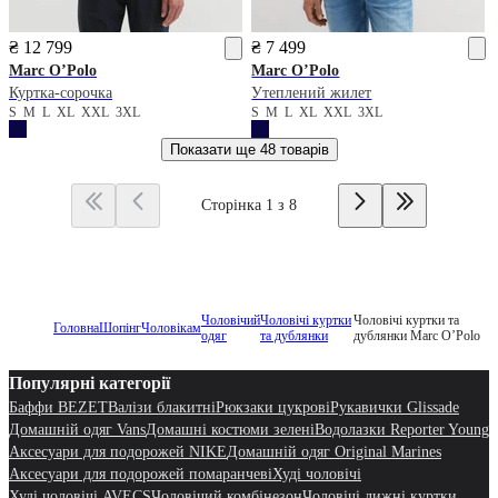
₴ 12 799
₴ 7 499
Marc O’Polo
Marc O’Polo
Куртка-сорочка
Утеплений жилет
S
M
L
XL
XXL
3XL
S
M
L
XL
XXL
3XL
Показати ще
48 товарів
Сторінка 1 з 8
Чоловічий
Чоловічі куртки
Чоловічі куртки та
Головна
Шопінг
Чоловікам
одяг
та дублянки
дублянки Marc O’Polo
Популярні категорії
Баффи BEZET
Валізи блакитні
Рюкзаки цукрові
Рукавички Glissade
Домашній одяг Vans
Домашні костюми зелені
Водолазки Reporter Young
Аксесуари для подорожей NIKE
Домашній одяг Original Marines
Аксесуари для подорожей помаранчеві
Худі чоловічі
Худі чоловічі AVECS
Чоловічий комбінезон
Чоловічі лижні куртки