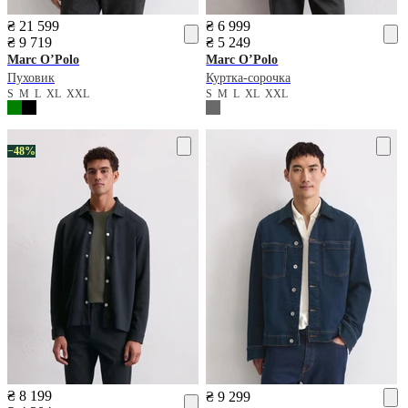
₴ 21 599
₴ 6 999
₴ 9 719
₴ 5 249
Marc O’Polo
Marc O’Polo
Пуховик
Куртка-сорочка
S
M
L
XL
XXL
S
M
L
XL
XXL
−48%
₴ 8 199
₴ 9 299