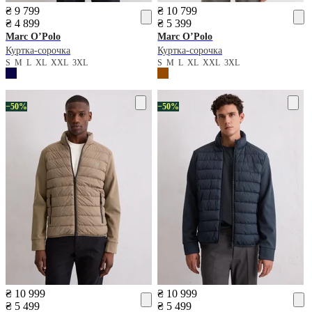
₴ 9 799
₴ 10 799
₴ 4 899
₴ 5 399
Marc O’Polo
Marc O’Polo
Куртка-сорочка
Куртка-сорочка
S
M
L
XL
XXL
3XL
S
M
L
XL
XXL
3XL
−50%
−50%
₴ 10 999
₴ 10 999
₴ 5 499
₴ 5 499