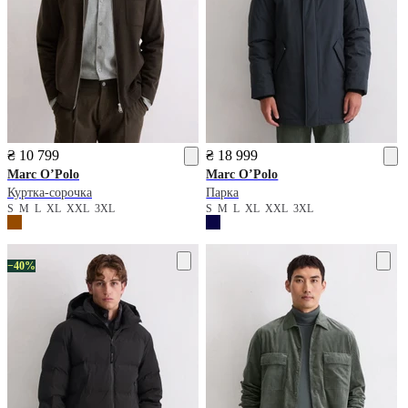
₴ 10 799
₴ 18 999
Marc O’Polo
Marc O’Polo
Куртка-сорочка
Парка
S
M
L
XL
XXL
3XL
S
M
L
XL
XXL
3XL
−40%