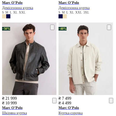
Marc O’Polo
Marc O’Polo
Демісезонна куртка
Демісезонна куртка
S
M
L
XL
XXL
S
M
L
XL
XXL
3XL
−50%
−40%
₴ 21 999
₴ 7 499
₴ 10 999
₴ 4 499
Marc O’Polo
Marc O’Polo
Шкіряна куртка
Куртка-сорочка