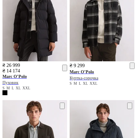
₴ 26 999
₴ 9 299
₴ 14 174
Marc O’Polo
Marc O’Polo
Куртка-сорочка
Пуховик
S
M
L
XL
XXL
S
M
L
XL
XXL