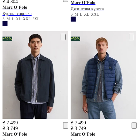
₴ 4 304
Marc O’Polo
Marc O’Polo
Джинсова куртка
Куртка-сорочка
S
M
L
XL
XXL
S
M
L
XL
XXL
3XL
−50%
−50%
₴ 7 499
₴ 7 499
₴ 3 749
₴ 3 749
Marc O’Polo
Marc O’Polo