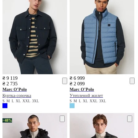
₴ 9 119
₴ 6 999
₴ 2 735
₴ 2 099
Marc O’Polo
Marc O’Polo
Куртка-сорочка
Утеплений жилет
S
M
L
XL
XXL
3XL
S
M
L
XL
XXL
3XL
−48%