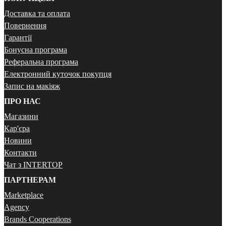
Доставка та оплата
Повернення
Гарантії
Бонусна програма
Реферальна програма
Електронний куточок покупця
Запис на макіяж
ПРО НАС
Магазини
Кар'єра
Новини
Контакти
Чат з INTERTOP
ПАРТНЕРАМ
Marketplace
Agency
Brands Cooperations