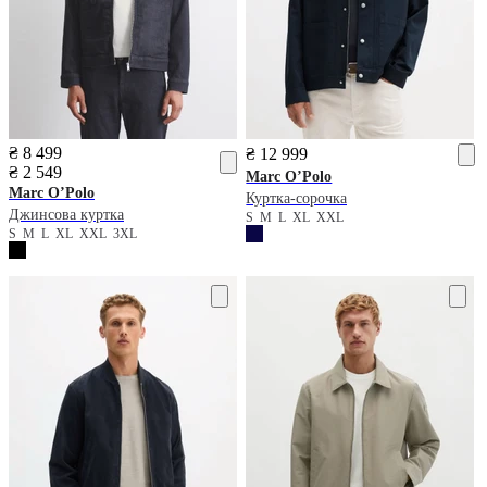
₴ 8 499
₴ 12 999
₴ 2 549
Marc O’Polo
Marc O’Polo
Куртка-сорочка
Джинсова куртка
S
M
L
XL
XXL
S
M
L
XL
XXL
3XL