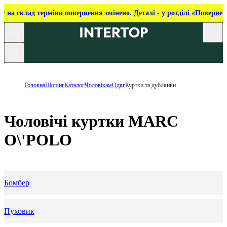
ку на склад терміни повернення змінено. Деталі - у розділі «Повернен
Головна
Шопінг
Каталог
Чоловікам
Одяг
Куртки та дублянки
Чоловічі куртки MARC
O\'POLO
Бомбер
Пуховик