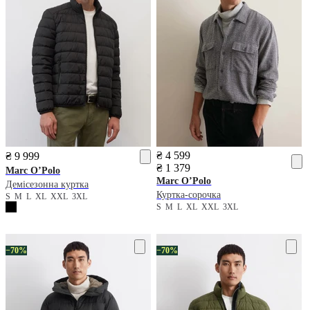
₴ 4 599
₴ 9 999
₴ 1 379
Marc O’Polo
Marc O’Polo
Демісезонна куртка
Куртка-сорочка
S
M
L
XL
XXL
3XL
S
M
L
XL
XXL
3XL
−70%
−70%