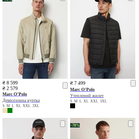
₴ 8 599
₴ 7 499
₴ 2 579
Marc O’Polo
Marc O’Polo
Утеплений жилет
Демісезонна куртка
S
M
L
XL
XXL
3XL
S
M
L
XL
XXL
3XL
−70%