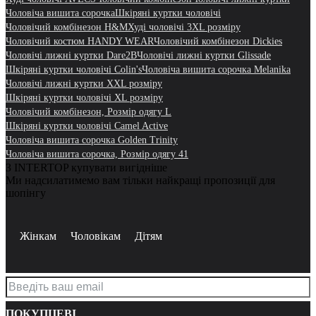
Чоловіча вишита сорочка
Шкіряні куртки чоловічі
Чоловічий комбінезон H&M
Худі чоловічі 3XL розміру
Чоловічий костюм HANDY WEAR
Чоловічий комбінезон Dickies
Чоловічі лижні куртки Dare2B
Чоловічі лижні куртки Glissade
Шкіряні куртки чоловічі Colin's
Чоловіча вишита сорочка Melanika
Чоловічі лижні куртки XXL розміру
Шкіряні куртки чоловічі XL розміру
Чоловічий комбінезон, Розмір одягу L
Шкіряні куртки чоловічі Camel Active
Чоловіча вишита сорочка Golden Trinity
Чоловіча вишита сорочка, Розмір одягу 41
З INTERTOP купувати вигідніше
Ми надсилатимемо вам тільки найкращі пропозиції для
шопінгу
Жінкам
Чоловікам
Дітям
ПОКУПЦЕВІ