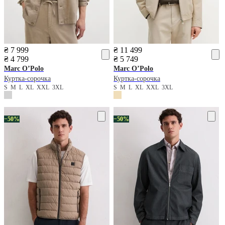
₴ 7 999
₴ 11 499
₴ 4 799
₴ 5 749
Marc O’Polo
Marc O’Polo
Куртка-сорочка
Куртка-сорочка
S
M
L
XL
XXL
3XL
S
M
L
XL
XXL
3XL
−50%
−50%