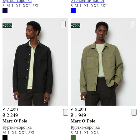
Куртка-сорочка
Утеплений жилет
S
M
L
XL
XXL
3XL
S
M
L
XL
XXL
3XL
−70%
−70%
₴ 7 499
₴ 6 499
₴ 2 249
₴ 1 949
Marc O’Polo
Marc O’Polo
Куртка-сорочка
Куртка-сорочка
M
L
XL
XXL
3XL
S
M
L
XL
XXL