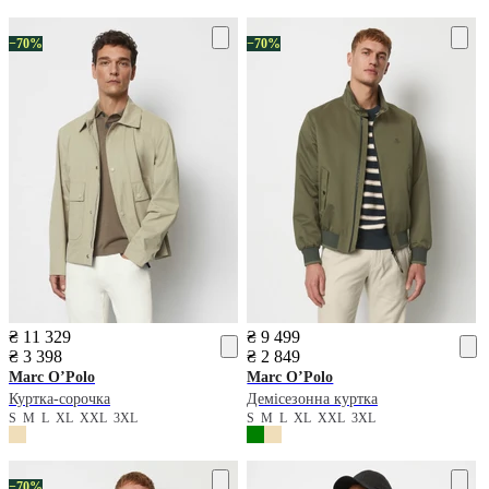
−70%
−70%
₴ 11 329
₴ 9 499
₴ 3 398
₴ 2 849
Marc O’Polo
Marc O’Polo
Куртка-сорочка
Демісезонна куртка
S
M
L
XL
XXL
3XL
S
M
L
XL
XXL
3XL
−70%