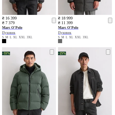
₴ 16 399
₴ 18 999
₴ 7 379
₴ 11 399
Marc O’Polo
Marc O’Polo
Пуховик
Пуховик
S
M
L
XL
XXL
3XL
S
M
L
XL
XXL
3XL
−55%
−25%