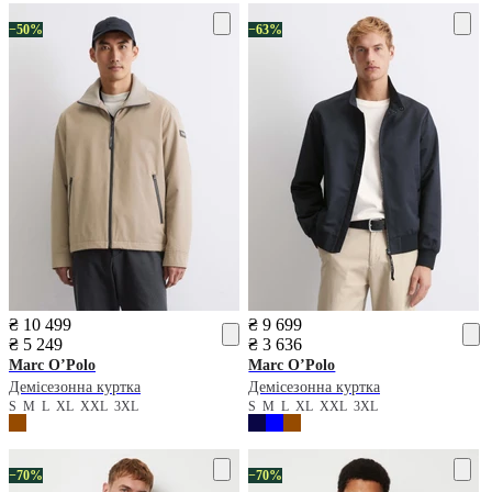
−50%
−63%
₴ 10 499
₴ 9 699
₴ 5 249
₴ 3 636
Marc O’Polo
Marc O’Polo
Демісезонна куртка
Демісезонна куртка
S
M
L
XL
XXL
3XL
S
M
L
XL
XXL
3XL
−70%
−70%