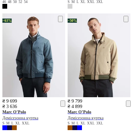
46
48
50
52
54
S
M
L
XL
XXL
3XL
−63%
−50%
₴ 9 699
₴ 9 799
₴ 3 636
₴ 4 899
Marc O’Polo
Marc O’Polo
Демісезонна куртка
Демісезонна куртка
S
M
L
XL
XXL
S
M
L
XL
XXL
3XL