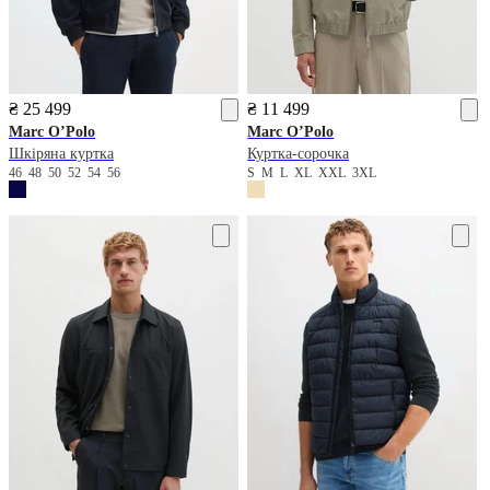
₴ 25 499
₴ 11 499
Marc O’Polo
Marc O’Polo
Шкіряна куртка
Куртка-сорочка
46
48
50
52
54
56
S
M
L
XL
XXL
3XL