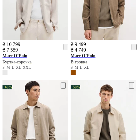
₴ 10 799
₴ 9 499
₴ 7 559
₴ 4 749
Marc O’Polo
Marc O’Polo
Куртка-сорочка
Вітровка
S
M
L
XL
XXL
S
M
L
XL
−40%
−50%