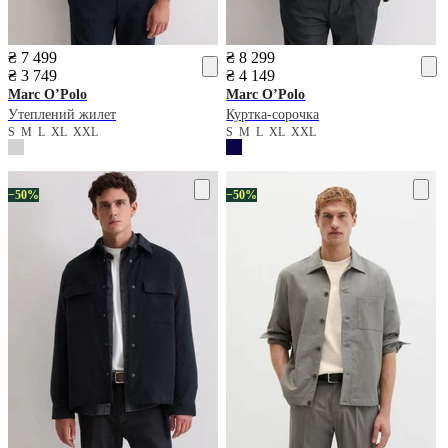
₴ 7 499
₴ 8 299
₴ 3 749
₴ 4 149
Marc O’Polo
Marc O’Polo
Утеплений жилет
Куртка-сорочка
S
M
L
XL
XXL
S
M
L
XL
XXL
−50%
−50%