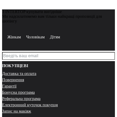
З INTERTOP купувати вигідніше
Ми надсилатимемо вам тільки найкращі пропозиції для
шопінгу
Жінкам
Чоловікам
Дітям
ПОКУПЦЕВІ
Доставка та оплата
Повернення
Гарантії
Бонусна програма
Реферальна програма
Електронний куточок покупця
Запис на макіяж