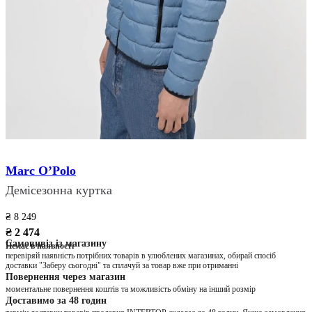
Marc O’Polo
Демісезонна куртка
₴ 8 249
₴ 2 474
Самовивіз із магазину
Немає в наявності
перевіряй наявність потрібних товарів в улюблених магазинах, обирай спосіб
доставки "Заберу сьогодні" та сплачуй за товар вже при отриманні
Повернення через магазин
моментальне повернення коштів та можливість обміну на інший розмір
Доставимо за 48 годин