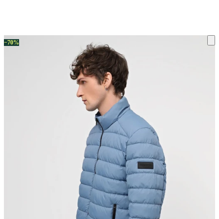
ку на склад терміни повернення змінено. Деталі - у розділі «Повернен
−70%