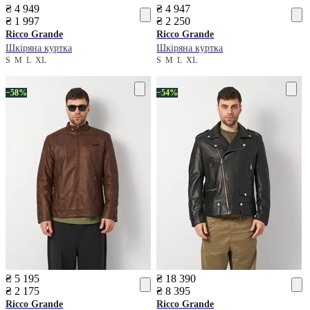
₴ 4 949
₴ 4 947
₴ 1 997
₴ 2 250
Ricco Grande
Ricco Grande
Шкіряна куртка
Шкіряна куртка
S
M
L
XL
S
M
L
XL
−58%
−54%
₴ 5 195
₴ 18 390
₴ 2 175
₴ 8 395
Ricco Grande
Ricco Grande