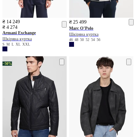
₴ 14 249
₴ 25 499
₴ 4 274
Marc O’Polo
Armani Exchange
Шкіряна куртка
Шкіряна куртка
46
48
50
52
54
56
S
M
L
XL
XXL
−50%