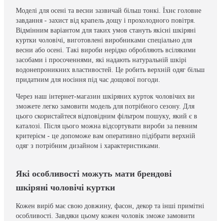
Моделі для осені та весни зазвичай більш тонкі. Їхнє головне
завдання - захист від крапель дощу і прохолодного повітря.
Відмінним варіантом для таких умов стануть якісні шкіряні
куртки чоловічі, виготовлені виробниками спеціально для
весни або осені. Такі вироби нерідко обробляють всілякими
засобами і просоченнями, які надають натуральній шкірі
водонепроникних властивостей. Це робить верхній одяг більш
придатним для носіння під час дощової погоди.
Через наш інтернет-магазин шкіряних курток чоловічих ви
зможете легко замовити модель для потрібного сезону. Для
цього скористайтеся відповідним фільтром пошуку, який є в
каталозі. Після цього можна відсортувати вироби за певним
критерієм - це допоможе вам оперативно підібрати верхній
одяг з потрібним дизайном і характеристиками.
Які особливості можуть мати брендові
шкіряні чоловічі куртки
Кожен виріб має свою довжину, фасон, декор та інші примітні
особливості. Завдяки цьому кожен чоловік зможе замовити