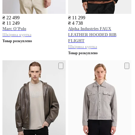
₴ 22 499
₴ 11 299
₴ 11 249
₴ 4 738
Marc O’Polo
Alpha Industries
FAUX
Шкіряна куртка
LEATHER HOODED RIB
FLIGHT
Товар розкуплено
Шкіряна куртка
Товар розкуплено