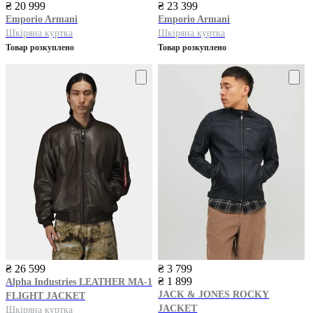
₴ 20 999
₴ 23 399
Emporio Armani
Emporio Armani
Шкіряна куртка
Шкіряна куртка
Товар розкуплено
Товар розкуплено
₴ 26 599
₴ 3 799
₴ 1 899
Alpha Industries
LEATHER MA-1
JACK & JONES
ROCKY
FLIGHT JACKET
JACKET
Шкіряна куртка