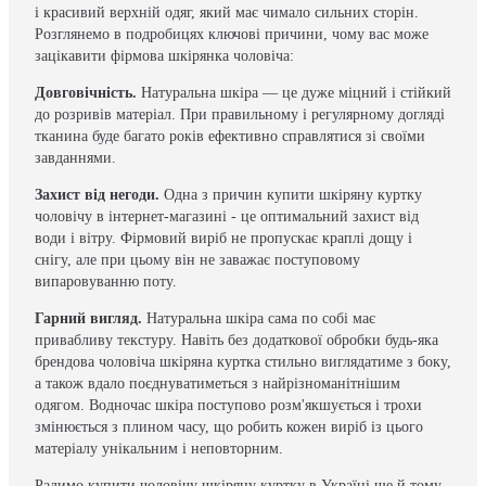
і красивий верхній одяг, який має чимало сильних сторін.
Розглянемо в подробицях ключові причини, чому вас може
зацікавити фірмова шкірянка чоловіча:
Довговічність.
Натуральна шкіра — це дуже міцний і стійкий
до розривів матеріал. При правильному і регулярному догляді
тканина буде багато років ефективно справлятися зі своїми
завданнями.
Захист від негоди.
Одна з причин купити шкіряну куртку
чоловічу в інтернет-магазині - це оптимальний захист від
води і вітру. Фірмовий виріб не пропускає краплі дощу і
снігу, але при цьому він не заважає поступовому
випаровуванню поту.
Гарний вигляд.
Натуральна шкіра сама по собі має
привабливу текстуру. Навіть без додаткової обробки будь-яка
брендова чоловіча шкіряна куртка стильно виглядатиме з боку,
а також вдало поєднуватиметься з найрізноманітнішим
одягом. Водночас шкіра поступово розм'якшується і трохи
змінюється з плином часу, що робить кожен виріб із цього
матеріалу унікальним і неповторним.
Радимо купити чоловічу шкіряну куртку в Україні ще й тому,