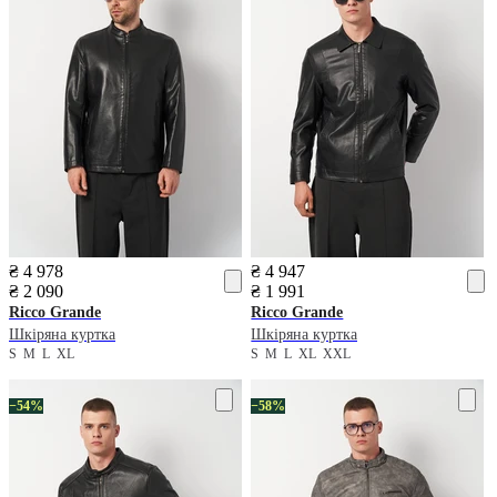
₴ 4 978
₴ 4 947
₴ 2 090
₴ 1 991
Ricco Grande
Ricco Grande
Шкіряна куртка
Шкіряна куртка
S
M
L
XL
S
M
L
XL
XXL
−54%
−58%