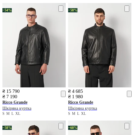
−54%
−58%
₴ 15 790
₴ 4 685
₴ 7 190
₴ 1 980
Ricco Grande
Ricco Grande
Шкіряна куртка
Шкіряна куртка
S
M
L
XL
S
M
L
XL
−58%
−60%