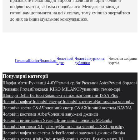
приховаєте невідповідні вироби і залишите гарні чоловічі
шкіряні куртки, які вам сподобалися. Менеджери завжди
готові вам допомогти на всіх етапах, тому сміливо звертайтеся
до них за індивідуальною консультацією.
Чоловічий
Чоловічі куртки та
Чоловіча шкіряна
Головна
Шопінг
Чоловікам
одяг
дублянки
куртка
Популярні категорії
Шарфи м'ятні
Рукавиці 4-6Y
Ремені срібні
Рюкзаки Asics
Ремені бордові
Рюкзаки Protest
Рюкзаки KIKO MILANO
Рукавички темно-сірі
Шопери Bella Bertucci
Комплекти нижньої білизни ISSA Plus
Чоловічі кофти
Чоловічі светри
Чоловічі костюми
Вишиванка чоловіча
Чоловіча кофта C&A
Чоловічий светр C&A
Жіночий костюм BAVNA
Чоловічі костюми Arber
Чоловічі завужені джинси
Чоловічі вишиванки Svarga
Вишиванка чоловіча Melanika
Чоловічі костюми XL розміру
Вишиванка чоловіча XXL розміру
Чоловічі кофти та светри Arber
Чоловічі завужені джинси Braska
Чоловіча кофта Alpha Industries
Чоловіча кофта, Розмір одягу XL