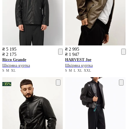
₴ 5 195
₴ 2 995
₴ 2 175
₴ 1 947
Ricco Grande
HARVEST
Joe
Шкіряна куртка
Шкіряна куртка
S
M
XL
S
M
L
XL
XXL
−35%