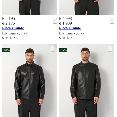
₴ 5 195
₴ 4 993
₴ 2 175
₴ 1 989
Ricco Grande
Ricco Grande
Шкіряна куртка
Шкіряна куртка
S
M
L
XL
S
M
L
XL
−60%
−55%