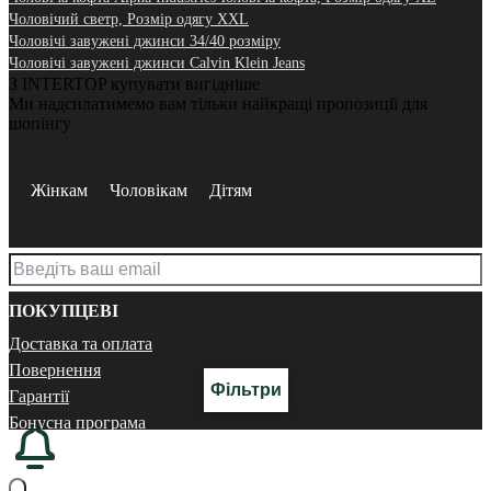
Чоловічий светр, Розмір одягу XXL
Чоловічі завужені джинси 34/40 розміру
Чоловічі завужені джинси Calvin Klein Jeans
З INTERTOP купувати вигідніше
Ми надсилатимемо вам тільки найкращі пропозиції для
шопінгу
Жінкам
Чоловікам
Дітям
ПОКУПЦЕВІ
Доставка та оплата
Повернення
Фільтри
Гарантії
Бонусна програма
Реферальна програма
Електронний куточок покупця