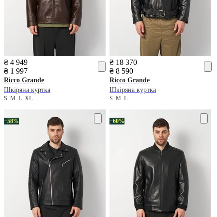
₴ 4 949
₴ 18 370
₴ 1 997
₴ 8 590
Ricco Grande
Ricco Grande
Шкіряна куртка
Шкіряна куртка
S
M
L
XL
S
M
L
−58%
−60%