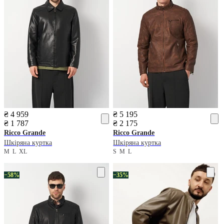
₴ 4 959
₴ 5 195
₴ 1 787
₴ 2 175
Ricco Grande
Ricco Grande
Шкіряна куртка
Шкіряна куртка
M
L
XL
S
M
L
−58%
−35%