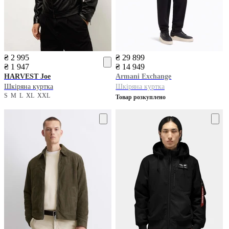
₴ 2 995
₴ 29 899
₴ 1 947
₴ 14 949
HARVEST
Joe
Armani Exchange
Шкіряна куртка
Шкіряна куртка
S
M
L
XL
XXL
Товар розкуплено