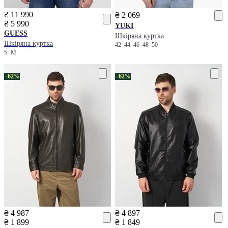
₴ 11 990
₴ 2 069
₴ 5 990
YUKI
GUESS
Шкіряна куртка
Шкіряна куртка
42
44
46
48
50
S
M
−62%
−62%
₴ 4 987
₴ 4 897
₴ 1 899
₴ 1 849