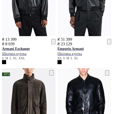
₴ 13 399
₴ 51 399
₴ 8 039
₴ 23 129
Armani Exchange
Emporio Armani
Шкіряна куртка
Шкіряна куртка
S
M
L
XL
XXL
XS
S
M
L
XL
−55%