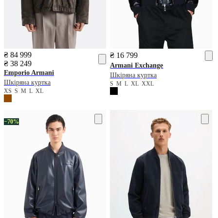
₴ 84 999
₴ 16 799
₴ 38 249
Armani Exchange
Emporio Armani
Шкіряна куртка
Шкіряна куртка
S
M
L
XL
XXL
XS
S
M
L
XL
−70%