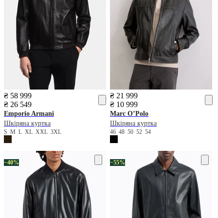
₴ 58 999
₴ 21 999
₴ 26 549
₴ 10 999
Emporio Armani
Marc O’Polo
Шкіряна куртка
Шкіряна куртка
S
M
L
XL
XXL
3XL
46
48
50
52
54
−40%
−55%