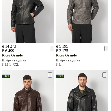
₴ 14 273
₴ 5 195
₴ 6 499
₴ 2 175
Ricco Grande
Ricco Grande
Шкіряна куртка
Шкіряна куртка
S
M
L
XXL
S
L
−60%
−53%