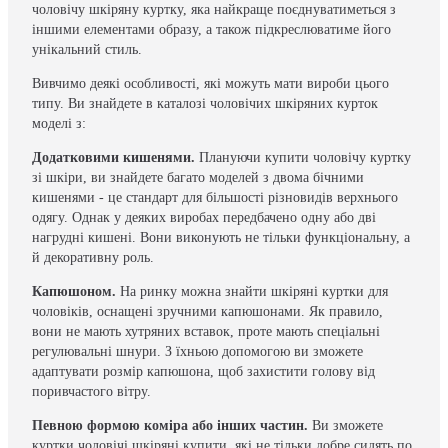
чоловічу шкіряну куртку, яка найкраще поєднуватиметься з
іншими елементами образу, а також підкреслюватиме його
унікальний стиль.
Вивчимо деякі особливості, які можуть мати вироби цього
типу. Ви знайдете в каталозі чоловічих шкіряних курток
моделі з:
Додатковими кишенями.
Плануючи купити чоловічу куртку
зі шкіри, ви знайдете багато моделей з двома бічними
кишенями - це стандарт для більшості різновидів верхнього
одягу. Однак у деяких виробах передбачено одну або дві
нагрудні кишені. Вони виконують не тільки функціональну, а
й декоративну роль.
Капюшоном.
На ринку можна знайти шкіряні куртки для
чоловіків, оснащені зручними капюшонами. Як правило,
вони не мають хутряних вставок, проте мають спеціальні
регулювальні шнури. З їхньою допомогою ви зможете
адаптувати розмір капюшона, щоб захистити голову від
поривчастого вітру.
Певною формою коміра або інших частин.
Ви зможете
куртки чоловічі шкіряні купити, які не тільки добре сидять по