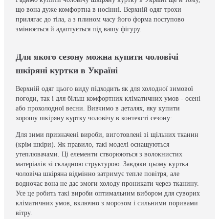
що вона дуже комфортна в носінні. Верхній одяг трохи
прилягає до тіла, а з плином часу його форма поступово
змінюється й адаптується під вашу фігуру.
Для якого сезону можна купити чоловічі
шкіряні куртки в Україні
Верхній одяг цього виду підходить як для холодної зимової
погоди, так і для більш комфортних кліматичних умов - осені
або прохолодної весни. Вивчимо в деталях, яку купити
хорошу шкіряну куртку чоловічу в контексті сезону:
Для зими призначені вироби, виготовлені зі щільних тканин
(крім шкіри). Як правило, такі моделі оснащуються
утеплювачами. Ці елементи створюються з волокнистих
матеріалів зі складною структурою. Завдяки цьому куртка
чоловіча шкіряна відмінно затримує тепле повітря, але
водночас вона не дає змоги холоду проникати через тканину.
Усе це робить такі вироби оптимальним вибором для суворих
кліматичних умов, включно з морозом і сильними поривами
вітру.