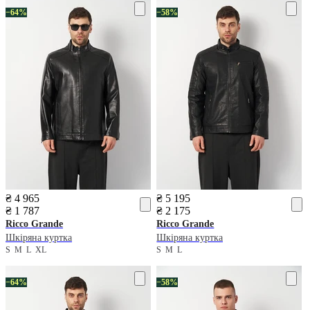
−64%
−58%
₴ 4 965
₴ 5 195
₴ 1 787
₴ 2 175
Ricco Grande
Ricco Grande
Шкіряна куртка
Шкіряна куртка
S
M
L
XL
S
M
L
−64%
−58%