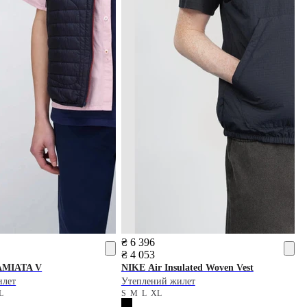
₴ 6 396
₴ 4 053
AMIATA V
NIKE
Air Insulated Woven Vest
илет
Утеплений жилет
L
S
M
L
XL