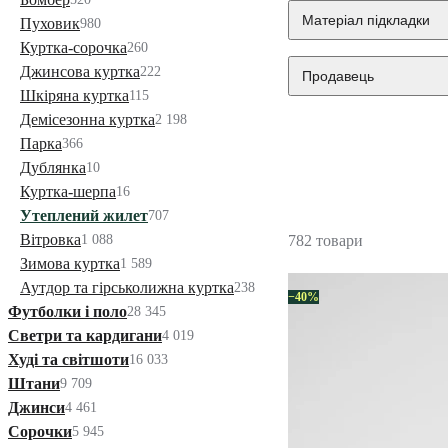
Матеріал підкладки
Пуховик
980
Куртка-сорочка
260
Джинсова куртка
222
Продавець
Шкіряна куртка
115
Демісезонна куртка
2 198
Парка
366
Дублянка
10
Куртка-шерпа
16
Утеплений жилет
707
Вітровка
1 088
782 товари
Зимова куртка
1 589
Аутдор та гірськолижна куртка
238
−40%
Футболки і поло
28 345
Светри та кардигани
4 019
Худі та світшоти
16 033
Штани
9 709
Джинси
4 461
Сорочки
5 945