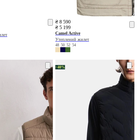
₴ 8 590
₴ 5 199
Camel Active
илет
Утеплений жилет
8
48
50
52
54
−40%