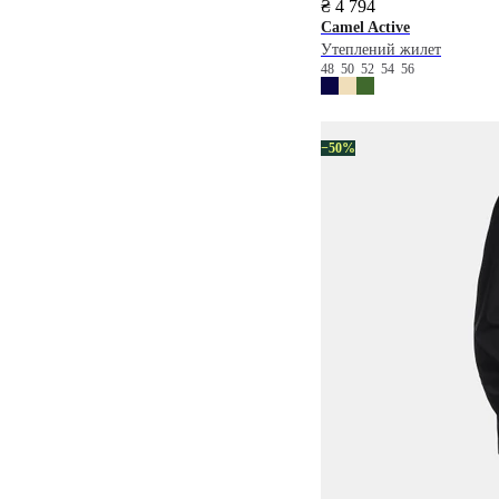
₴ 4 794
Camel Active
Утеплений жилет
48
50
52
54
56
−50%