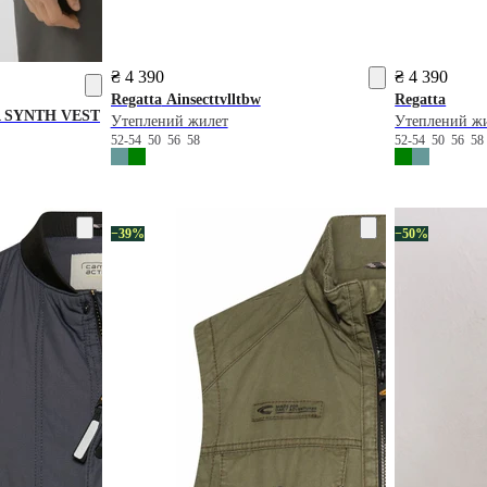
₴ 4 390
₴ 4 390
Regatta
Ainsecttvlltbw
Regatta
 SYNTH VEST
Утеплений жилет
Утеплений ж
52-54
50
56
58
52-54
50
56
5
−39%
−50%