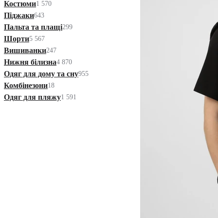
Костюми
1 570
Піджаки
643
Пальта та плащі
299
Шорти
5 567
Вишиванки
247
Нижня білизна
4 870
Одяг для дому та сну
955
Комбінезони
18
Одяг для пляжу
1 591