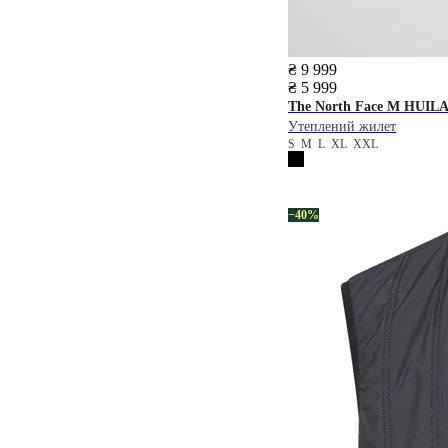
₴ 9 999
₴ 5 999
The North Face
M HUILA
Утеплений жилет
S
M
L
XL
XXL
−40%