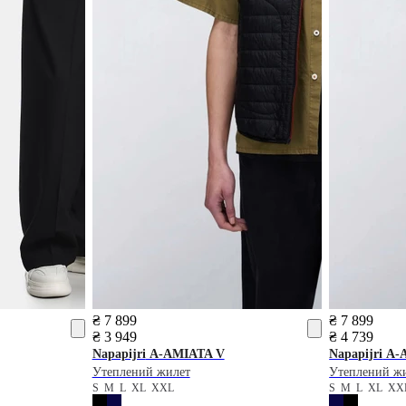
₴ 7 899
₴ 7 899
₴ 3 949
₴ 4 739
Napapijri
A-AMIATA V
Napapijri
A-
Утеплений жилет
Утеплений ж
S
M
L
XL
XXL
S
M
L
XL
XX