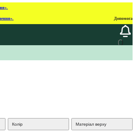
ня».
нення».
Допомога
Колір
Матеріал верху