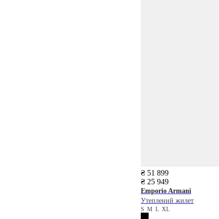
₴ 51 899
₴ 25 949
Emporio Armani
Утеплений жилет
S
M
L
XL