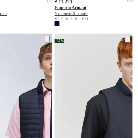
₴ 11 279
Emporio Armani
илет
Утеплений жилет
L
XS
S
M
L
XL
XXL
−37%