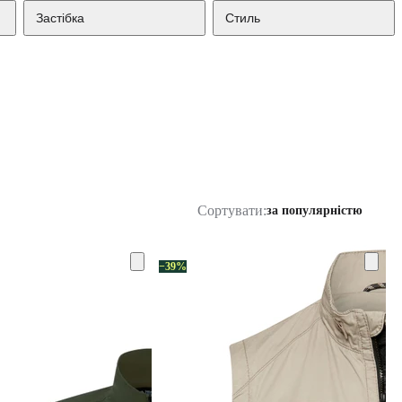
Застібка
Стиль
Сортувати:
за популярністю
−39%