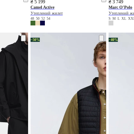
₴ 5 199
₴ 3 749
Camel Active
Marc O’Polo
Утеплений жилет
Утеплений ж
48
50
52
54
S
M
L
XL
XX
−50%
−40%