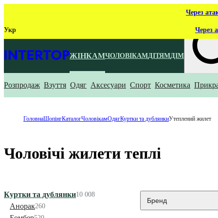
Через ата
Укр
Через а
ЖІНКАМ
ЧОЛОВІКАМ
ДІТЯМ
ДІМ
Розпродаж
Взуття
Одяг
Аксесуари
Спорт
Косметика
Прикр
Що ти ш
Головна
Шопінг
Каталог
Чоловікам
Одяг
Куртки та дублянки
Утеплений жилет
Чоловічі жилети теплі
Куртки та дублянки
10 008
Бренд
Анорак
260
Бомбер
520