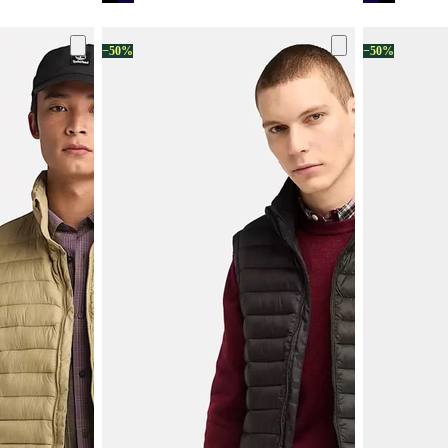
−50%
−50%