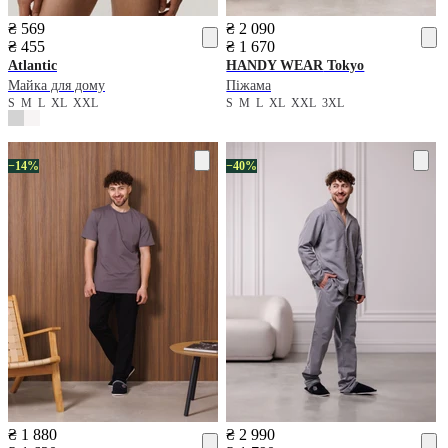
₴ 569
₴ 2 090
₴ 455
₴ 1 670
Atlantic
HANDY WEAR
Tokyo
Майка для дому
Піжама
S
M
L
XL
XXL
S
M
L
XL
XXL
3XL
−14%
−40%
₴ 1 880
₴ 2 990