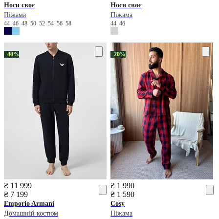
Носи своє
Носи своє
Піжама
Піжама
44
46
48
50
52
54
56
58
44
46
−40%
−20%
₴ 11 999
₴ 1 990
₴ 7 199
₴ 1 590
Emporio Armani
Cosy
Домашній костюм
Піжама