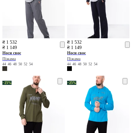
₴ 1 532
₴ 1 532
₴ 1 149
₴ 1 149
Носи своє
Носи своє
Піжама
Піжама
44
46
48
50
52
54
44
46
48
50
52
54
−25%
−25%