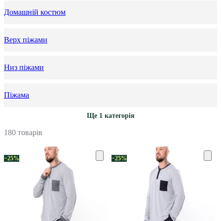
Домашній костюм
Верх піжами
Низ піжами
Піжама
Ще 1 категорія
180 товарів
−25%
−25%