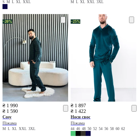
S
M
L
XL
XXL
M
L
XL
XXL
3XL
−20%
−25%
₴ 1 990
₴ 1 897
₴ 1 590
₴ 1 422
Cosy
Носи своє
Піжама
Піжама
M
L
XL
XXL
3XL
44
46
48
50
52
54
56
58
60
62