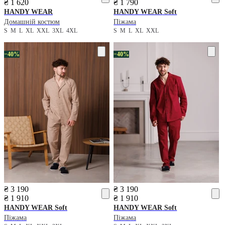
₴ 1 620
₴ 1 790
HANDY WEAR
HANDY WEAR
Soft
Домашній костюм
Піжама
S
M
L
XL
XXL
3XL
4XL
S
M
L
XL
XXL
−40%
−40%
₴ 3 190
₴ 3 190
₴ 1 910
₴ 1 910
HANDY WEAR
Soft
HANDY WEAR
Soft
Піжама
Піжама