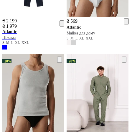
₴ 2 199
₴ 569
₴ 1 979
Atlantic
Atlantic
Майка для дому
Піжама
S
M
L
XL
XXL
S
M
L
XL
XXL
−20%
−20%