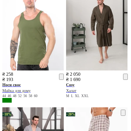
₴ 258
₴ 2 050
₴ 193
₴ 1 690
Носи своє
Cosy
Майка для дому
Халат
44
46
48
52
56
58
60
M
L
XL
XXL
−18%
−20%