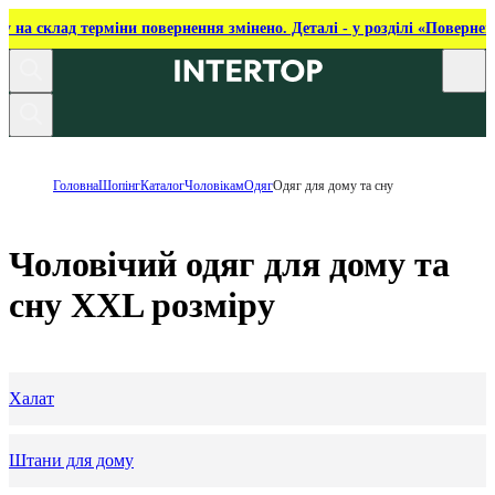
ку на склад терміни повернення змінено. Деталі - у розділі «Повернен
Головна
Шопінг
Каталог
Чоловікам
Одяг
Одяг для дому та сну
Чоловічий одяг для дому та
сну XXL розміру
Халат
Штани для дому