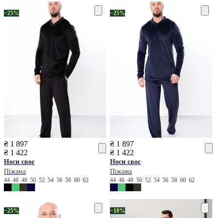
−25%
−25%
₴ 1 897
₴ 1 897
₴ 1 422
₴ 1 422
Носи своє
Носи своє
Піжама
Піжама
44
46
48
50
52
54
56
58
60
62
44
46
48
50
52
54
56
58
60
62
−25%
−18%