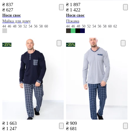
₴ 837
₴ 1 897
₴ 627
₴ 1 422
Носи своє
Носи своє
Майка для дому
Піжама
44
46
48
50
52
54
56
58
60
44
46
48
50
52
54
56
58
60
62
−25%
−25%
₴ 1 663
₴ 909
₴ 1 247
₴ 681