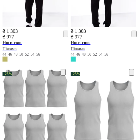
₴ 1 303
₴ 1 303
₴ 977
₴ 977
Носи своє
Носи своє
Піжама
Піжама
44
46
48
50
52
54
56
44
46
48
50
52
54
56
−25%
−25%