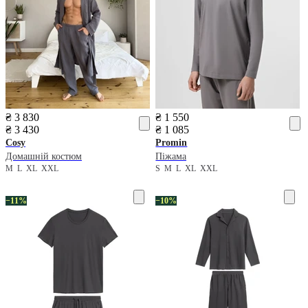
₴ 3 830
₴ 1 550
₴ 3 430
₴ 1 085
Cosy
Promin
Домашній костюм
Піжама
M
L
XL
XXL
S
M
L
XL
XXL
−11%
−10%