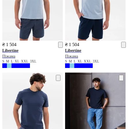
₴ 1 504
₴ 1 504
Libertine
Libertine
Піжама
Піжама
S
M
L
XL
XXL
3XL
S
M
L
XL
XXL
3XL