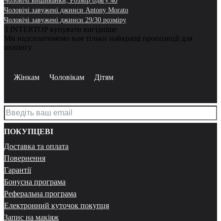
Чоловічі вишиванки, Розмір одягу 40
Чоловічі завужені джинси Antony Morato
Чоловічі завужені джинси 29/30 розміру
З INTERTOP купувати вигідніше
Ми надсилатимемо вам тільки найкращі пропозиції для
шопінгу
Жінкам
Чоловікам
Дітям
ПОКУПЦЕВІ
Доставка та оплата
Повернення
Гарантії
Бонусна програма
Реферальна програма
Електронний куточок покупця
Запис на макіяж