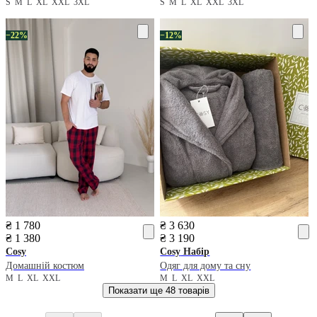
S
M
L
XL
XXL
3XL
S
M
L
XL
XXL
3XL
−22%
−12%
₴ 1 780
₴ 3 630
₴ 1 380
₴ 3 190
Cosy
Cosy
Набір
Домашній костюм
Одяг для дому та сну
M
L
XL
XXL
M
L
XL
XXL
Показати ще
48 товарів