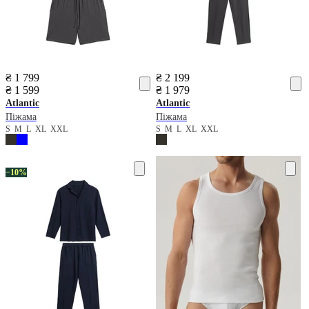
₴ 1 799
₴ 2 199
₴ 1 599
₴ 1 979
Atlantic
Atlantic
Піжама
Піжама
S
M
L
XL
XXL
S
M
L
XL
XXL
−10%