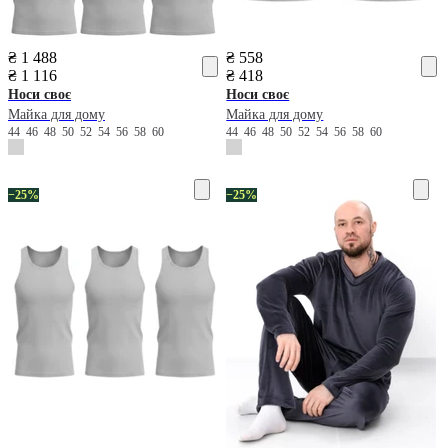
₴ 1 488
₴ 558
₴ 1 116
₴ 418
Носи своє
Носи своє
Майка для дому
Майка для дому
44
46
48
50
52
54
56
58
60
44
46
48
50
52
54
56
58
60
−25%
−25%