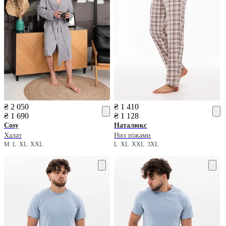
₴ 2 050
₴ 1 410
₴ 1 690
₴ 1 128
Cosy
Наталюкс
Халат
Низ піжами
M
L
XL
XXL
L
XL
XXL
3XL