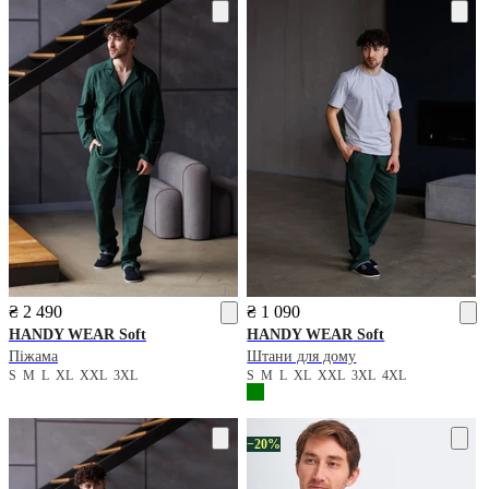
₴ 2 490
₴ 1 090
HANDY WEAR
Soft
HANDY WEAR
Soft
Піжама
Штани для дому
S
M
L
XL
XXL
3XL
S
M
L
XL
XXL
3XL
4XL
−20%