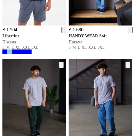
₴ 1 504
₴ 1 680
Libertine
HANDY WEAR
Soft
Піжама
Піжама
S
M
L
XL
XXL
3XL
S
M
L
XL
XXL
3XL