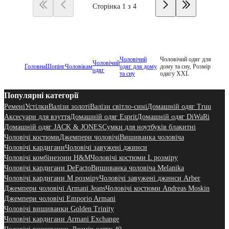
Сторінка 1 з 4
Чоловічий
Чоловічий одяг для
Чоловічий
Головна
Шопінг
Чоловікам
одяг для дому
дому та сну, Розмір
одяг
та сну
одягу XXL
Популярні категорії
Ремені
Устілки
Валізи золоті
Валізи світло-сині
Домашній одяг Truu
Аксесуари для взуття
Домашній одяг Esprit
Домашній одяг DiWaRi
Домашній одяг JACK & JONES
Сумки для ноутбуків блакитні
Чоловічі костюми
Джемпери чоловічі
Вишиванка чоловіча
Чоловічі кардигани
Чоловічі завужені джинси
Чоловічі комбінезони H&M
Чоловічі костюми L розміру
Чоловічі кардигани DeFacto
Вишиванка чоловіча Melanika
Чоловічі кардигани M розміру
Чоловічі завужені джинси Arber
Джемпери чоловічі Armani Jeans
Чоловічі костюми Andreas Moskin
Джемпери чоловічі Emporio Armani
Чоловічі вишиванки Golden Trinity
Чоловічі кардигани Armani Exchange