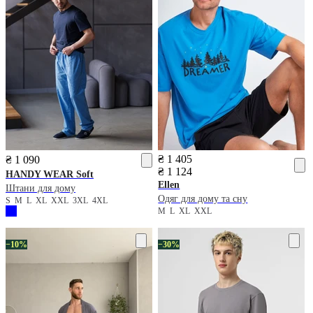
₴ 1 405
₴ 1 090
₴ 1 124
HANDY WEAR
Soft
Ellen
Штани для дому
Одяг для дому та сну
S
M
L
XL
XXL
3XL
4XL
M
L
XL
XXL
−10%
−30%