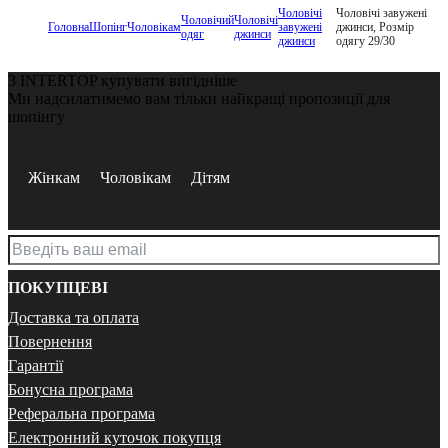
Чоловічі
Чоловічі завужені
Чоловічий
Чоловічі
Головна
Шопінг
Чоловікам
завужені
джинси, Розмір
одяг
джинси
джинси
одягу 29/30
З INTERTOP купувати вигідніше
Ми надсилатимемо вам тільки найкращі пропозиції для
шопінгу
Жінкам
Чоловікам
Дітям
ПОКУПЦЕВІ
Доставка та оплата
Повернення
Гарантії
Бонусна програма
Реферальна програма
Електронний куточок покупця