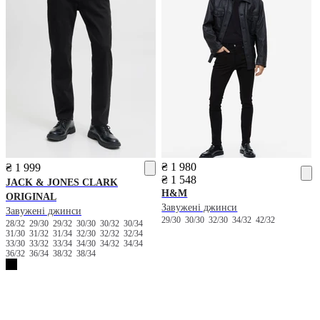
₴ 1 980
₴ 1 999
₴ 1 548
JACK & JONES
CLARK
H&M
ORIGINAL
Завужені джинси
Завужені джинси
29/30
30/30
32/30
34/32
42/32
28/32
29/30
29/32
30/30
30/32
30/34
31/30
31/32
31/34
32/30
32/32
32/34
33/30
33/32
33/34
34/30
34/32
34/34
36/32
36/34
38/32
38/34