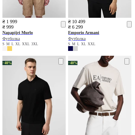
₴ 1 999
₴ 10 499
₴ 999
₴ 6 299
Napapijri
Murlo
Emporio Armani
Футболка
Футболка
S
M
L
XL
XXL
3XL
S
M
L
XL
XXL
−40%
−40%