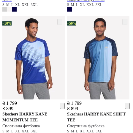
S
M
L
XL
XXL
3XL
S
M
L
XL
XXL
3XL
−50%
−50%
₴ 1 799
₴ 1 799
₴ 899
₴ 899
Skechers
HARRY KANE
Skechers
HARRY KANE SHIFT
MOMENTUM TEE
TEE
Спортивна футболка
Спортивна футболка
S
M
L
XL
XXL
3XL
S
M
L
XL
XXL
3XL