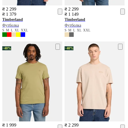
₴ 2 299
₴ 2 299
₴ 1 379
₴ 1 149
Timberland
Timberland
Футболка
Футболка
S
M
L
XL
XXL
S
M
L
XL
XXL
−40%
−40%
₴ 1 999
₴ 2 299