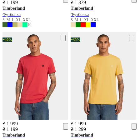
₴ 1 199
₴ 1 379
Timberland
Timberland
Футболка
Футболка
S
M
L
XL
XXL
S
M
L
XL
XXL
10
−40%
−35%
₴ 1 999
₴ 1 999
₴ 1 199
₴ 1 299
Timberland
Timberland