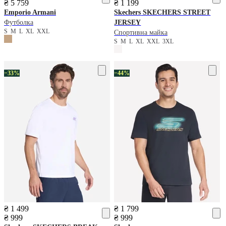
₴ 5 759
₴ 1 199
Emporio Armani
Skechers
SKECHERS STREET
Футболка
JERSEY
S
M
L
XL
XXL
Спортивна майка
S
M
L
XL
XXL
3XL
−33%
−44%
₴ 1 499
₴ 1 799
₴ 999
₴ 999