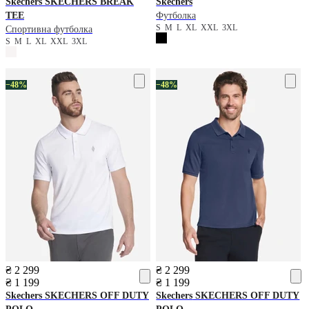
Skechers
SKECHERS BREAK
Skechers
TEE
Футболка
S
M
L
XL
XXL
3XL
Спортивна футболка
S
M
L
XL
XXL
3XL
−48%
−48%
₴ 2 299
₴ 2 299
₴ 1 199
₴ 1 199
Skechers
SKECHERS OFF DUTY
Skechers
SKECHERS OFF DUTY