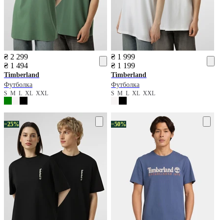
₴ 2 299
₴ 1 999
₴ 1 494
₴ 1 199
Timberland
Timberland
Футболка
Футболка
S
M
L
XL
XXL
S
M
L
XL
XXL
−25%
−50%