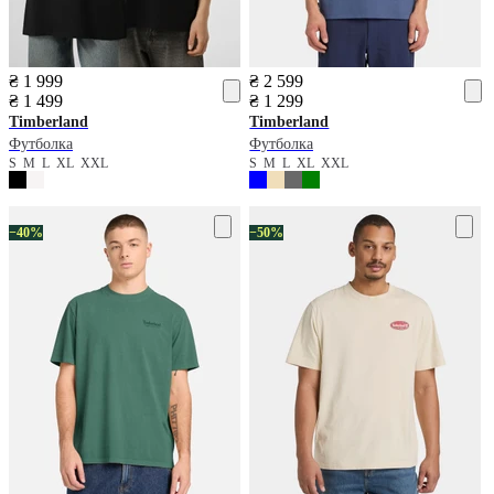
₴ 1 999
₴ 2 599
₴ 1 499
₴ 1 299
Timberland
Timberland
Футболка
Футболка
S
M
L
XL
XXL
S
M
L
XL
XXL
−40%
−50%