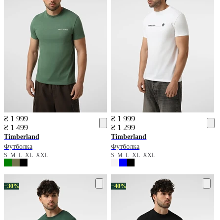
₴ 1 999
₴ 1 999
₴ 1 499
₴ 1 299
Timberland
Timberland
Футболка
Футболка
S
M
L
XL
XXL
S
M
L
XL
XXL
−30%
−40%