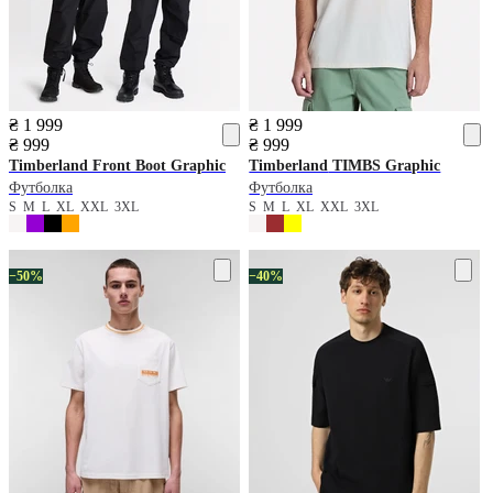
₴ 1 999
₴ 1 999
₴ 999
₴ 999
Timberland
Front Boot Graphic
Timberland
TIMBS Graphic
Футболка
Футболка
S
M
L
XL
XXL
3XL
S
M
L
XL
XXL
3XL
−50%
−40%