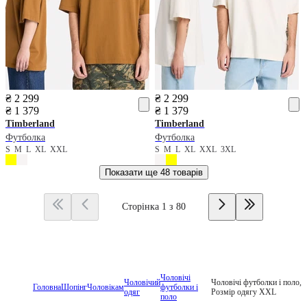
₴ 2 299
₴ 2 299
₴ 1 379
₴ 1 379
Timberland
Timberland
Футболка
Футболка
S
M
L
XL
XXL
S
M
L
XL
XXL
3XL
Показати ще
48 товарів
Сторінка 1 з 80
Чоловічі
Чоловічий
Чоловічі футболки і поло,
Головна
Шопінг
Чоловікам
футболки і
одяг
Розмір одягу XXL
поло