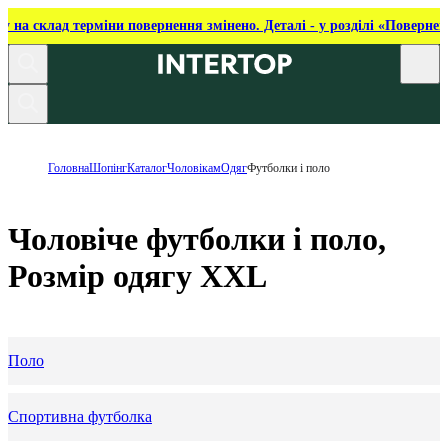
ку на склад терміни повернення змінено. Деталі - у розділі «Повернен
Головна
Шопінг
Каталог
Чоловікам
Одяг
Футболки і поло
Чоловіче футболки і поло,
Розмір одягу XXL
Поло
Спортивна футболка