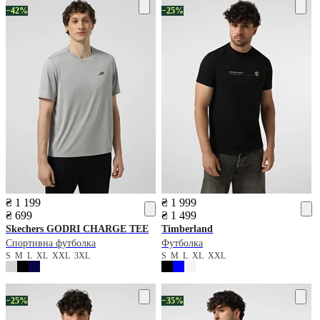
−42%
−25%
₴ 1 199
₴ 1 999
₴ 699
₴ 1 499
Skechers
GODRI CHARGE TEE
Timberland
Спортивна футболка
Футболка
S
M
L
XL
XXL
3XL
S
M
L
XL
XXL
−25%
−35%