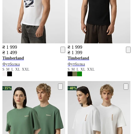
₴ 1 999
₴ 1 999
₴ 1 499
₴ 1 399
Timberland
Timberland
Футболка
Футболка
S
M
L
XL
XXL
S
M
L
XL
XXL
−35%
−40%