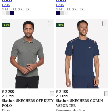
POLO
POLO
Поло
Поло
S
M
L
XL
XXL
3XL
S
M
L
XL
XXL
3XL
−43%
−50%
₴ 2 299
₴ 2 199
₴ 1 299
₴ 1 099
Skechers
SKECHERS OFF DUTY
Skechers
SKECHERS GORUN
POLO
VAPOR TEE
Поло
Спортивна футболка