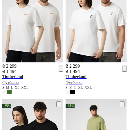
₴ 2 299
₴ 2 299
₴ 1 494
₴ 1 494
Timberland
Timberland
Футболка
Футболка
S
M
L
XL
XXL
S
M
L
XL
XXL
−25%
−25%