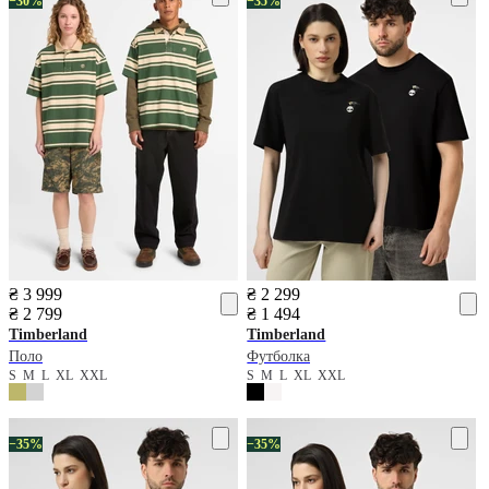
−30%
−35%
₴ 3 999
₴ 2 299
₴ 2 799
₴ 1 494
Timberland
Timberland
Поло
Футболка
S
M
L
XL
XXL
S
M
L
XL
XXL
−35%
−35%