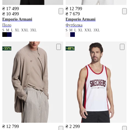
₴ 17 499
₴ 12 799
₴ 10 499
₴ 7 679
Emporio Armani
Emporio Armani
Поло
Футболка
S
M
L
XL
XXL
3XL
S
M
L
XL
XXL
3XL
−55%
−48%
₴ 12 799
₴ 2 299