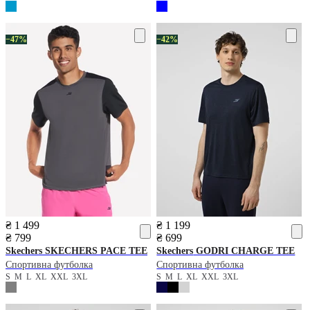
−47%
−42%
₴ 1 499
₴ 1 199
₴ 799
₴ 699
Skechers
SKECHERS PACE TEE
Skechers
GODRI CHARGE TEE
Спортивна футболка
Спортивна футболка
S
M
L
XL
XXL
3XL
S
M
L
XL
XXL
3XL