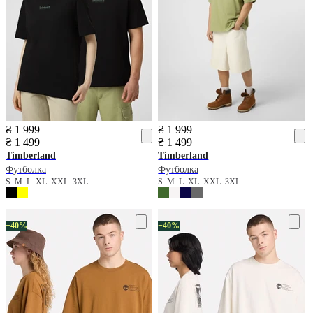
₴ 1 999
₴ 1 999
₴ 1 499
₴ 1 499
Timberland
Timberland
Футболка
Футболка
S
M
L
XL
XXL
3XL
S
M
L
XL
XXL
3XL
−40%
−40%