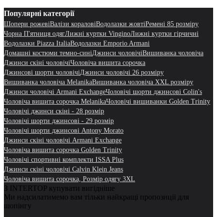
Популярні категорії
Шопери рожеві
Валізи коралові
Водолазки жовті
Ремені 85 розміру
Чорна П'ятниця одяг
Лижні куртки Vingino
Лижні куртки гірчичні
Водолазки Piazza Italia
Водолазки Emporio Armani
Домашні костюми темно-сині
Джинси чоловічі
Вишиванка чоловіча
Джинси скіні чоловічі
Чоловіча вишита сорочка
Джинсові шорти чоловічі
Джинси чоловічі 26 розміру
Вишиванка чоловіча Melanika
Вишиванка чоловіча XXL розміру
Джинси чоловічі Armani Exchange
Чоловічі шорти джинсові Colin's
Чоловіча вишита сорочка Melanika
Чоловічі вишиванки Golden Trinity
Чоловічі джинси скіні - 28 розмір
Чоловічі шорти джинсові - 29 розмір
Чоловічі шорти джинсові Antony Morato
Джинси скіні чоловічі Armani Exchange
Чоловіча вишита сорочка Golden Trinity
Чоловічі спортивні комплекти ISSA Plus
Джинси скіні чоловічі Calvin Klein Jeans
Чоловіча вишита сорочка, Розмір одягу 3XL
З INTERTOP купувати вигідніше
Ми надсилатимемо вам тільки найкращі пропозиції для
шопінгу