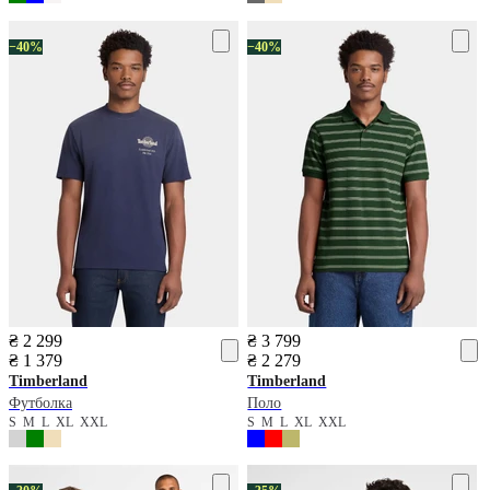
−40%
−40%
₴ 2 299
₴ 3 799
₴ 1 379
₴ 2 279
Timberland
Timberland
Футболка
Поло
S
M
L
XL
XXL
S
M
L
XL
XXL