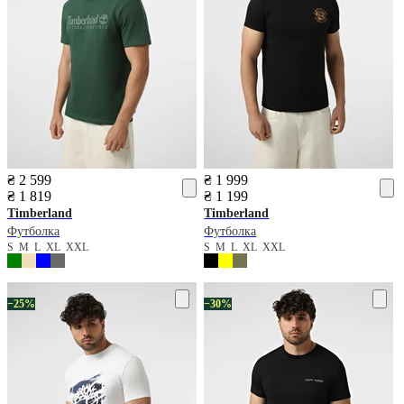
₴ 2 599
₴ 1 999
₴ 1 819
₴ 1 199
Timberland
Timberland
Футболка
Футболка
S
M
L
XL
XXL
S
M
L
XL
XXL
−25%
−30%