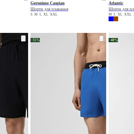
Geronimo
Caspian
Atlantic
Шорти для плавання
Шорти для пл
S
M
L
XL
XXL
M
L
XL
XXL
−55%
−40%