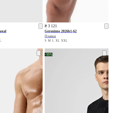
₴ 3 121
stal
Geronimo
2026b1-62
Плавки
L
S
M
L
XL
XXL
−55%