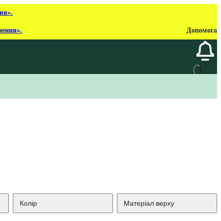
ня».
нення».
Допомога
Колір
Матеріал верху