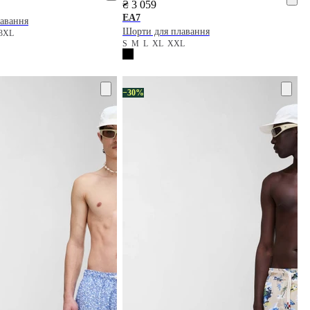
₴ 3 059
EA7
авання
Шорти для плавання
3XL
S
M
L
XL
XXL
−30%