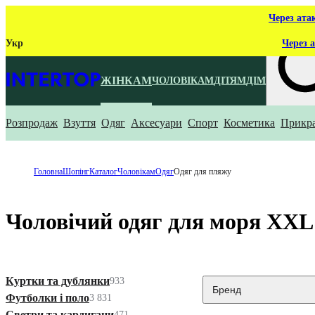
Через ата
Укр
Через а
ЖІНКАМ
ЧОЛОВІКАМ
ДІТЯМ
ДІМ
Розпродаж
Взуття
Одяг
Аксесуари
Спорт
Косметика
Прикр
Що ти ш
Головна
Шопінг
Каталог
Чоловікам
Одяг
Одяг для пляжу
Чоловічий одяг для моря XXL
Куртки та дублянки
933
Бренд
Футболки і поло
3 831
Светри та кардигани
471