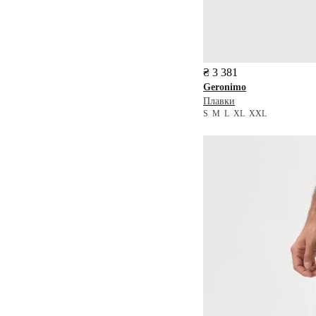
₴ 3 381
Geronimo
Плавки
S
M
L
XL
XXL