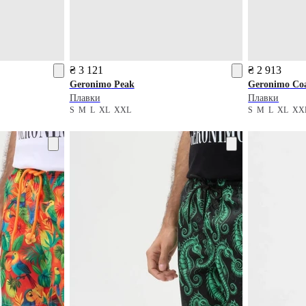
₴ 3 121
₴ 2 913
Geronimo
Peak
Geronimo
Coa
Плавки
Плавки
S
M
L
XL
XXL
S
M
L
XL
XX