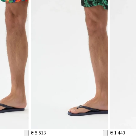
₴ 5 513
₴ 1 449