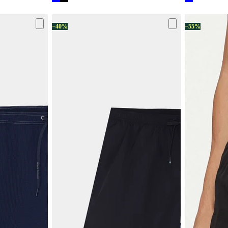
−40%
−55%