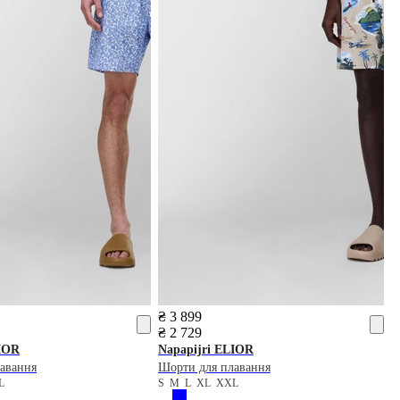
₴ 3 899
₴ 2 729
IOR
Napapijri
ELIOR
авання
Шорти для плавання
L
S
M
L
XL
XXL