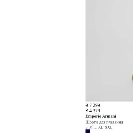
₴ 7 299
₴ 4 379
Emporio Armani
Шорти для плавання
S
M
L
XL
XXL