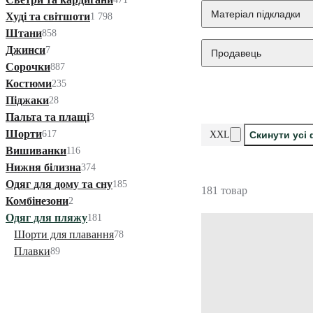
Матеріал підкладки
Худі та світшоти
1 798
Штани
858
Джинси
7
Продавець
Сорочки
887
Костюми
235
Піджаки
28
Пальта та плащі
3
Шорти
617
XXL
Скинути усі 
Вишиванки
116
Нижня білизна
374
Одяг для дому та сну
185
181 товар
Комбінезони
2
Одяг для пляжу
181
Шорти для плавання
78
Плавки
89