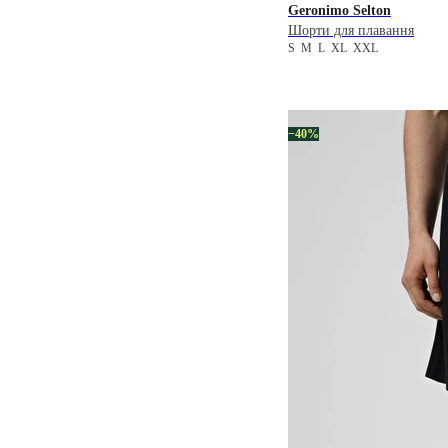
Geronimo
Selton
Шорти для плавання
S
M
L
XL
XXL
−40%