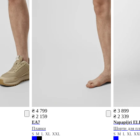
₴ 4 799
₴ 3 899
₴ 2 159
₴ 2 339
EA7
Napapijri
EL
Плавки
Шорти для пл
S
M
L
XL
XXL
S
M
L
XL
XX