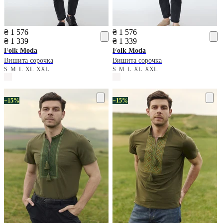
₴ 1 576
₴ 1 576
₴ 1 339
₴ 1 339
Folk Moda
Folk Moda
Вишита сорочка
Вишита сорочка
S
M
L
XL
XXL
S
M
L
XL
XXL
−15%
−15%