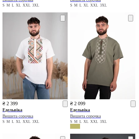
S
M
L
XL
XXL
3XL
S
M
L
XL
XXL
3XL
₴ 2 399
₴ 2 099
Едельвіка
Едельвіка
Вишита сорочка
Вишита сорочка
S
M
L
XL
XXL
3XL
S
M
L
XL
XXL
3XL