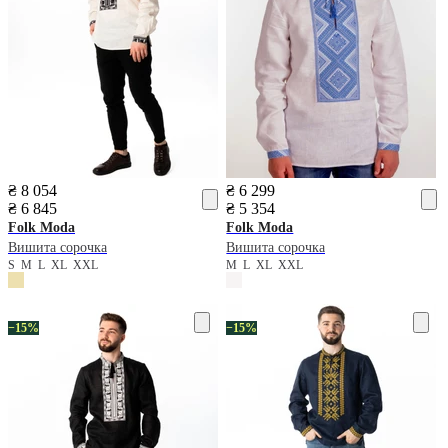
₴ 8 054
₴ 6 299
₴ 6 845
₴ 5 354
Folk Moda
Folk Moda
Вишита сорочка
Вишита сорочка
S
M
L
XL
XXL
M
L
XL
XXL
−15%
−15%