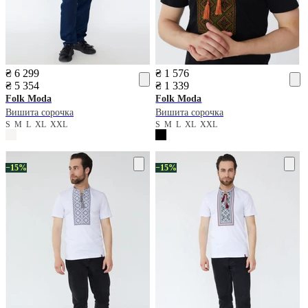
₴ 6 299
₴ 1 576
₴ 5 354
₴ 1 339
Folk Moda
Folk Moda
Вишита сорочка
Вишита сорочка
S
M
L
XL
XXL
S
M
L
XL
XXL
−15%
−15%