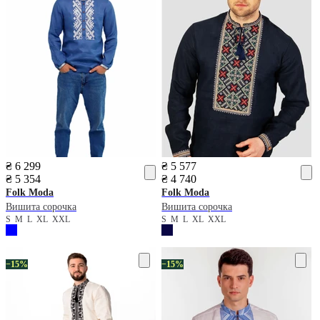
₴ 6 299
₴ 5 577
₴ 5 354
₴ 4 740
Folk Moda
Folk Moda
Вишита сорочка
Вишита сорочка
S
M
L
XL
XXL
S
M
L
XL
XXL
−15%
−15%