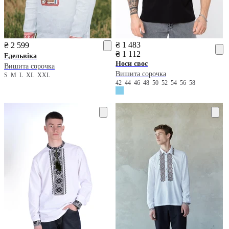
₴ 1 483
₴ 2 599
₴ 1 112
Едельвіка
Носи своє
Вишита сорочка
Вишита сорочка
S
M
L
XL
XXL
42
44
46
48
50
52
54
56
58