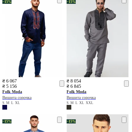
−15%
−15%
₴ 6 067
₴ 8 054
₴ 5 156
₴ 6 845
Folk Moda
Folk Moda
Вишита сорочка
Вишита сорочка
S
M
L
XL
S
M
L
XL
XXL
−15%
−15%