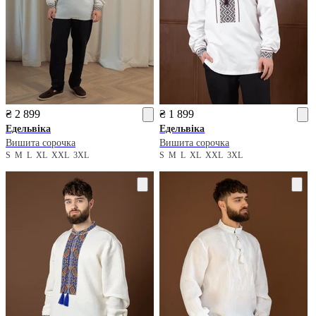
₴ 2 899
₴ 1 899
Едельвіка
Едельвіка
Вишита сорочка
Вишита сорочка
S
M
L
XL
XXL
3XL
S
M
L
XL
XXL
3XL