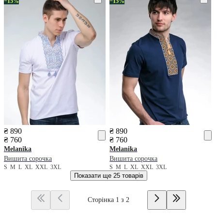
−15%
−15%
₴ 890
₴ 890
₴ 760
₴ 760
Melanika
Melanika
Вишита сорочка
Вишита сорочка
S
M
L
XL
XXL
3XL
S
M
L
XL
XXL
3XL
Показати ще
25 товарів
Сторінка 1 з 2