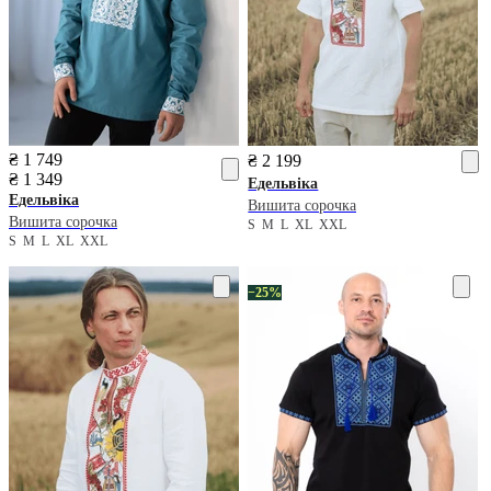
₴ 1 749
₴ 2 199
₴ 1 349
Едельвіка
Едельвіка
Вишита сорочка
Вишита сорочка
S
M
L
XL
XXL
S
M
L
XL
XXL
−25%