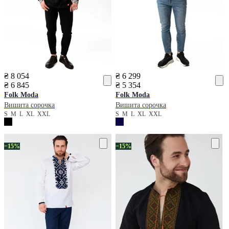
₴ 8 054
₴ 6 299
₴ 6 845
₴ 5 354
Folk Moda
Folk Moda
Вишита сорочка
Вишита сорочка
S
M
L
XL
XXL
S
M
L
XL
XXL
−15%
−15%