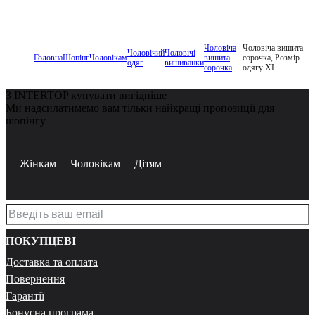
Чоловіча
Чоловіча вишита
Чоловічий
Чоловічі
Головна
Шопінг
Чоловікам
вишита
сорочка, Розмір
одяг
вишиванки
сорочка
одягу XL
З INTERTOP купувати вигідніше
Ми надсилатимемо вам тільки найкращі пропозиції для
шопінгу
Жінкам
Чоловікам
Дітям
ПОКУПЦЕВІ
Доставка та оплата
Повернення
Гарантії
Бонусна програма