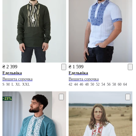
₴ 2 399
₴ 1 599
Едельвіка
Едельвіка
Вишита сорочка
Вишита сорочка
S
M
L
XL
XXL
42
44
46
48
50
52
54
56
58
60
64
−23%