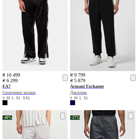
₴ 10 499
₴ 9 799
₴ 6 299
₴ 5 879
EA7
Armani Exchange
Спортивні штани
Джогери
S
M
L
XL
XXL
S
M
L
XL
−40%
−17%