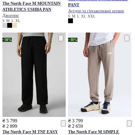
The North Face
M MOUNTAIN
PANT
ATHLETICS USHBA PAN
Аутдор та гірськолижні штани
Джогери
S
M
L
XL
XXL
S
M
L
XL
−50%
−30%
₴ 5 799
₴ 3 799
₴ 2 899
₴ 2 659
The North Face
M TNF EASY
The North Face
M SIMPLE