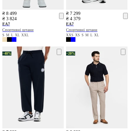
₴ 8 499
₴ 7 299
₴ 3 824
₴ 4 379
EA7
EA7
Спортивні штани
Спортивні штани
S
M
L
XL
XXL
XXS
XS
S
M
L
XL
−40%
−20%