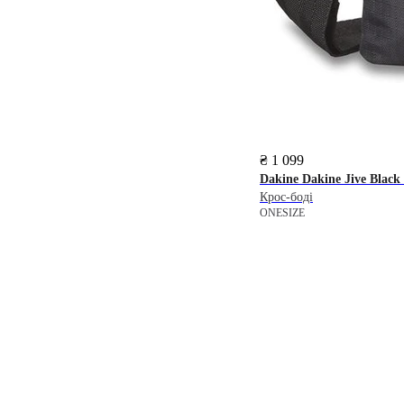
₴ 1 099
Dakine
Dakine Jive Black
Крос-боді
ONESIZE