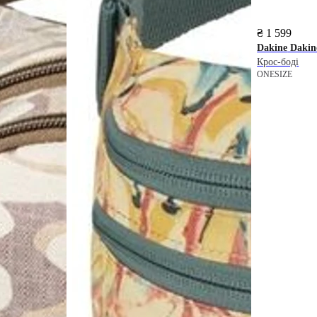
₴ 1 599
Dakine
Dakine
Крос-боді
ONESIZE