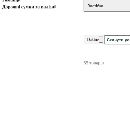
Застібка
Дорожні сумки та валізи
6
Dakine
Скинути ус
55 товарів