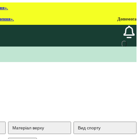
ня».
нення».
Допомога
Матеріал верху
Вид спорту