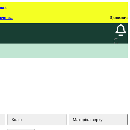
ня».
нення».
Допомога
Колір
Матеріал верху