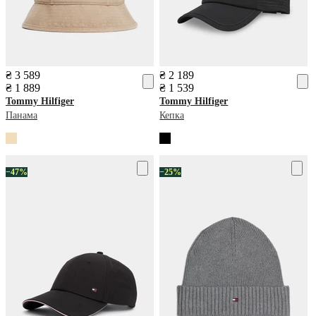
₴ 3 589
₴ 2 189
₴ 1 889
₴ 1 539
Tommy Hilfiger
Tommy Hilfiger
Панама
Кепка
−47%
−25%