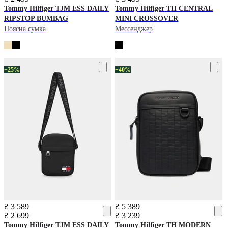
Tommy Hilfiger
TJM ESS DAILY
Tommy Hilfiger
TH CENTRAL
RIPSTOP BUMBAG
MINI CROSSOVER
Поясна сумка
Мессенджер
−25%
−40%
₴ 3 589
₴ 5 389
₴ 2 699
₴ 3 239
Tommy Hilfiger
TJM ESS DAILY
Tommy Hilfiger
TH MODERN