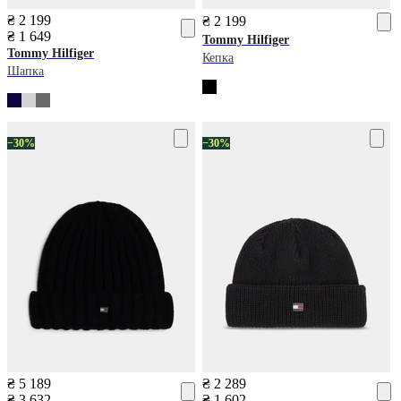
₴ 2 199
₴ 2 199
₴ 1 649
Tommy Hilfiger
Tommy Hilfiger
Кепка
Шапка
−30%
−30%
₴ 5 189
₴ 2 289
₴ 3 632
₴ 1 602