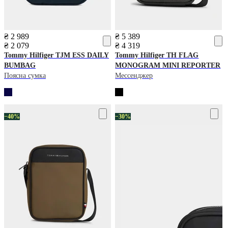
₴ 2 989
₴ 5 389
₴ 2 079
₴ 4 319
Tommy Hilfiger
TJM ESS DAILY
Tommy Hilfiger
TH FLAG
BUMBAG
MONOGRAM MINI REPORTER
Поясна сумка
Мессенджер
−40%
−30%