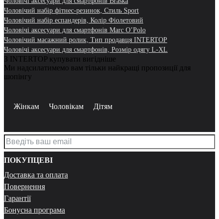
Чоловічі аксесуари для смартфонів Braska
Чоловічий набір фітнес-резинок, Стиль Sport
Чоловічий набір еспандерів, Колір Фіолетовий
Чоловічі аксесуари для смартфонів Marc O’Polo
Чоловічий масажний ролик, Тип продавця INTERTOP
Чоловічі аксесуари для смартфонів, Розмір одягу L-XL
З INTERTOP купувати вигідніше
Ми надсилатимемо вам тільки найкращі пропозиції для
шопінгу
Жінкам
Чоловікам
Дітям
ПОКУПЦЕВІ
Доставка та оплата
Повернення
Гарантії
Бонусна програма