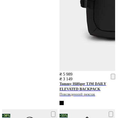
₴ 5 989
₴ 3 149
Tommy Hilfiger
TJM DAILY
ELEVATED BACKPACK
Повсякденний рюкзак
−50%
−55%