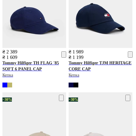
₴ 2 389
₴ 1 989
₴ 1 609
₴ 1 199
Tommy Hilfiger
TH FLAG '85
Tommy Hilfiger
TJM HERITAGE
SOFT 6 PANEL CAP
CORE CAP
Кепка
Кепка
−30%
−30%