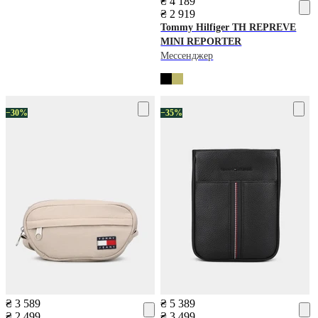
₴ 4 189
₴ 2 919
Tommy Hilfiger
TH REPREVE
MINI REPORTER
Мессенджер
−30%
−35%
₴ 3 589
₴ 5 389
₴ 2 499
₴ 3 499