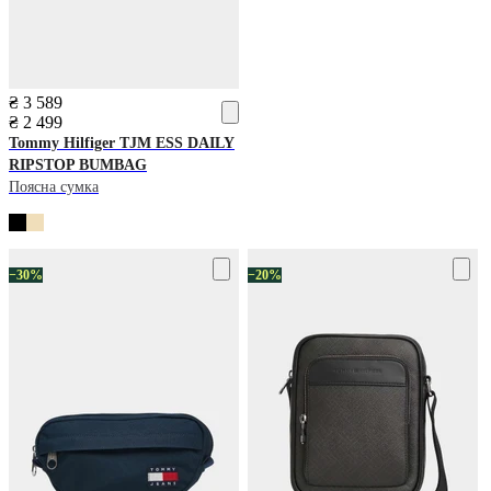
₴ 3 589
₴ 2 499
Tommy Hilfiger
TJM ESS DAILY
RIPSTOP BUMBAG
Поясна сумка
−30%
−20%