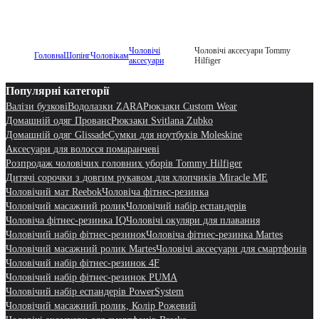
Чоловічі
Чоловічі аксесуари Tommy
Головна
Шопінг
Чоловікам
аксесуари
Hilfiger
Популярні категорії
Валізи бузкові
Водолазки ZARA
Рюкзаки Custom Wear
Домашній одяг Прованс
Рюкзаки Svitlana Zubko
Домашній одяг Glissade
Сумки для ноутбуків Moleskine
Аксесуари для волосся помаранчеві
Розпродаж чоловічих головних уборів Tommy Hilfiger
Дитячі сорочки з довгим рукавом для хлопчиків Miracle ME
Чоловічий мат Reebok
Чоловіча фітнес-резинка
Чоловічий масажний ролик
Чоловічий набір еспандерів
Чоловіча фітнес-резинка IQ
Чоловічі окуляри для плавання
Чоловічий набір фітнес-резинок
Чоловіча фітнес-резинка Martes
Чоловічий масажний ролик Martes
Чоловічі аксесуари для смартфонів
Чоловічий набір фітнес-резинок 4F
Чоловічий набір фітнес-резинок PUMA
Чоловічий набір еспандерів PowerSystem
Чоловічий масажний ролик, Колір Рожевий