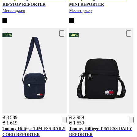
RIPSTOP REPORTER
MINI REPORTER
Мессенджер
Мессенджер
−55%
−48%
₴ 3 589
₴ 2 989
₴ 1 619
₴ 1 559
Tommy Hilfiger
TJM ESS DAILY
Tommy Hilfiger
TJM ESS DAILY
CORD REPORTER
REPORTER