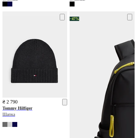
−47%
₴ 2 790
Tommy Hilfiger
Шапка