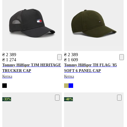
₴ 2 389
₴ 2 389
₴ 1 274
₴ 1 609
Tommy Hilfiger
TJM HERITAGE
Tommy Hilfiger
TH FLAG '85
TRUCKER CAP
SOFT 6 PANEL CAP
Кепка
Кепка
−33%
−40%