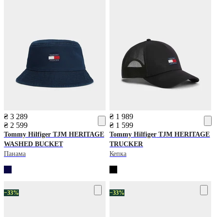
₴ 3 289
₴ 1 989
₴ 2 599
₴ 1 599
Tommy Hilfiger
TJM HERITAGE
Tommy Hilfiger
TJM HERITAGE
WASHED BUCKET
TRUCKER
Панама
Кепка
−33%
−33%