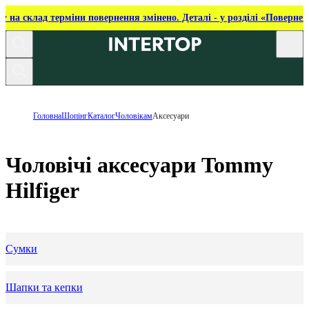
ку на склад терміни повернення змінено. Деталі - у розділі «Повернен
Головна
Шопінг
Каталог
Чоловікам
Аксесуари
Чоловічі аксесуари Tommy
Hilfiger
Сумки
Шапки та кепки