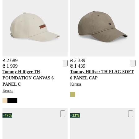
₴ 2 689
₴ 2 389
₴ 1 999
₴ 1 439
Tommy Hilfiger
TH
Tommy Hilfiger
TH FLAG SOFT
FOUNDATION CANVAS 6
6 PANEL CAP
PANEL C
Кепка
Кепка
−47%
−33%