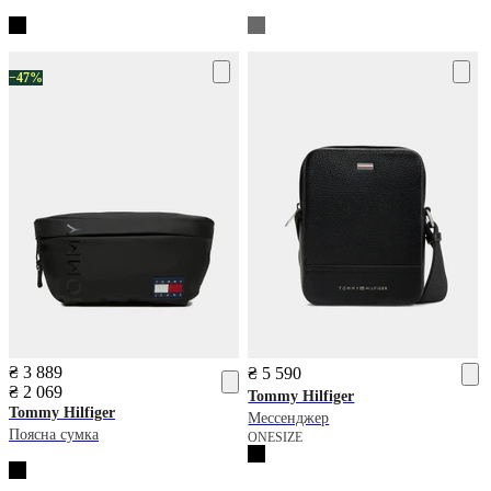
−47%
₴ 3 889
₴ 5 590
₴ 2 069
Tommy Hilfiger
Tommy Hilfiger
Мессенджер
Поясна сумка
ONESIZE