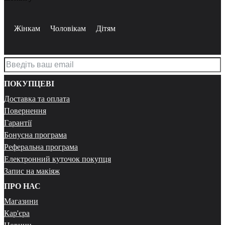
Жінкам
Чоловікам
Дітям
ПОКУПЦЕВІ
Доставка та оплата
Повернення
Гарантії
Бонусна програма
Реферальна програма
Електронний куточок покупця
Запис на макіяж
ПРО НАС
Магазини
Кар'єра