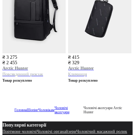
₴ 3 275
₴ 415
₴ 2 455
₴ 329
Arctic Hunter
Arctic Hunter
Повсякденний рюкзак
Ключниця
Товар розкуплено
Товар розкуплено
Чоловічі
Чоловічі аксесуари Arctic
Головна
Шопінг
Чоловікам
аксесуари
Hunter
Популярні категорії
Портмоне чоловічі
Чоловічі органайзери
Чоловічий масажний ролик