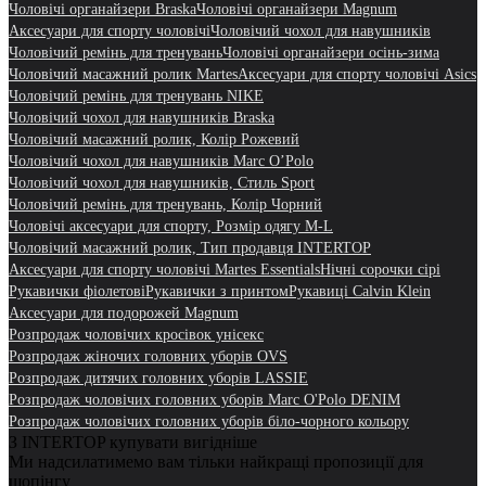
Чоловічі органайзери Braska
Чоловічі органайзери Magnum
Аксесуари для спорту чоловічі
Чоловічий чохол для навушників
Чоловічий ремінь для тренувань
Чоловічі органайзери осінь-зима
Чоловічий масажний ролик Martes
Аксесуари для спорту чоловічі Asics
Чоловічий ремінь для тренувань NIKE
Чоловічий чохол для навушників Braska
Чоловічий масажний ролик, Колір Рожевий
Чоловічий чохол для навушників Marc O’Polo
Чоловічий чохол для навушників, Стиль Sport
Чоловічий ремінь для тренувань, Колір Чорний
Чоловічі аксесуари для спорту, Розмір одягу M-L
Чоловічий масажний ролик, Тип продавця INTERTOP
Аксесуари для спорту чоловічі Martes Essentials
Нічні сорочки сірі
Рукавички фіолетові
Рукавички з принтом
Рукавиці Calvin Klein
Аксесуари для подорожей Magnum
Розпродаж чоловічих кросівок унісекс
Розпродаж жіночих головних уборів OVS
Розпродаж дитячих головних уборів LASSIE
Розпродаж чоловічих головних уборів Marc O'Polo DENIM
Розпродаж чоловічих головних уборів біло-чорного кольору
З INTERTOP купувати вигідніше
Ми надсилатимемо вам тільки найкращі пропозиції для
шопінгу