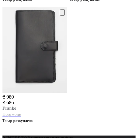
₴ 980
₴ 686
Franko
Портмоне
Товар розкуплено