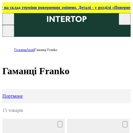
ку на склад терміни повернення змінено. Деталі - у розділі «Повернен
Головна
Акції
Гаманці Franko
Гаманці Franko
Портмоне
15 товарів