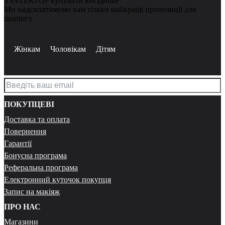
З INTERTOP купувати вигідніше
Ми надсилатимемо вам тільки найкращі пропозиції для
шопінгу
Жінкам
Чоловікам
Дітям
ПОКУПЦЕВІ
Доставка та оплата
Повернення
Гарантії
Бонусна програма
Реферальна програма
Електронний куточок покупця
Запис на макіяж
ПРО НАС
Магазини