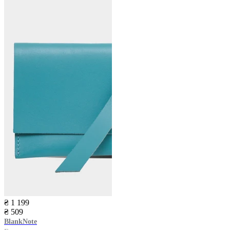
₴ 1 199
₴ 509
BlankNote