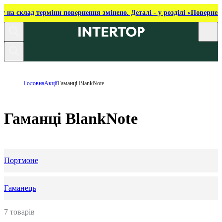
ку на склад терміни повернення змінено. Деталі - у розділі «Повернен
Головна
Акції
Гаманці BlankNote
Гаманці BlankNote
Портмоне
Гаманець
7 товарів