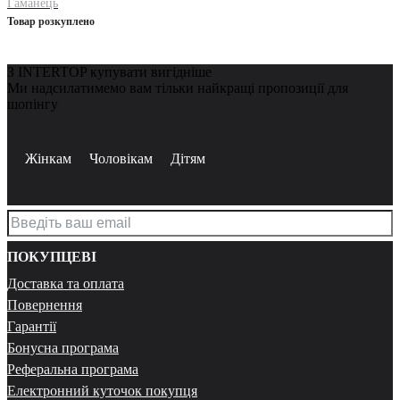
Гаманець
Товар розкуплено
З INTERTOP купувати вигідніше
Ми надсилатимемо вам тільки найкращі пропозиції для
шопінгу
Жінкам
Чоловікам
Дітям
ПОКУПЦЕВІ
Доставка та оплата
Повернення
Гарантії
Бонусна програма
Реферальна програма
Електронний куточок покупця