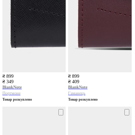
₴ 899
₴ 899
₴ 349
₴ 409
BlankNote
BlankNote
Портмоне
Гаманець
Товар розкуплено
Товар розкуплено