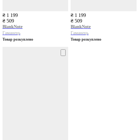
₴ 1 199
₴ 1 199
₴ 509
₴ 509
BlankNote
BlankNote
Гаманець
Гаманець
Товар розкуплено
Товар розкуплено