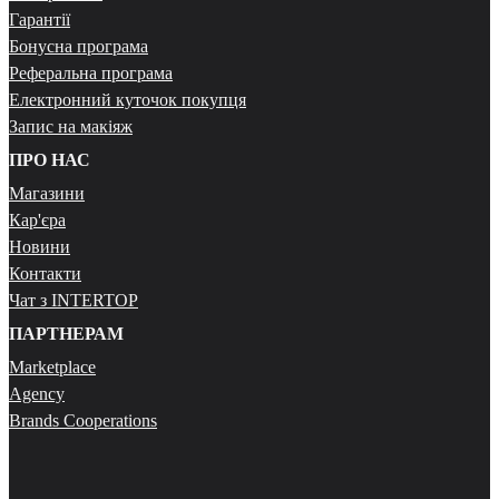
Гарантії
Бонусна програма
Реферальна програма
Електронний куточок покупця
Запис на макіяж
ПРО НАС
Магазини
Кар'єра
Новини
Контакти
Чат з INTERTOP
ПАРТНЕРАМ
Marketplace
Agency
Brands Cooperations