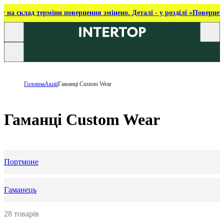
ку на склад терміни повернення змінено. Деталі - у розділі «Повернен
Головна
Акції
Гаманці Custom Wear
Гаманці Custom Wear
Портмоне
Гаманець
28 товарів