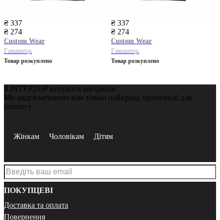
₴ 337
₴ 337
₴ 274
₴ 274
Custom Wear
Custom Wear
Гаманець
Гаманець
Товар розкуплено
Товар розкуплено
З INTERTOP купувати вигідніше
Ми надсилатимемо вам тільки найкращі пропозиції для
шопінгу
Жінкам
Чоловікам
Дітям
ПОКУПЦЕВІ
Доставка та оплата
Повернення