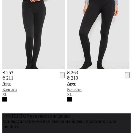
₴ 253
₴ 263
₴ 211
₴ 219
Ager
Ager
Колготи
Колготи
XL
XL
З INTERTOP купувати вигідніше
Ми надсилатимемо вам тільки найкращі пропозиції для
шопінгу