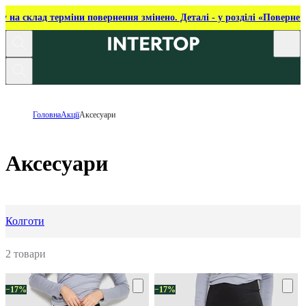
ку на склад терміни повернення змінено. Деталі - у розділі «Повернен
Головна
Акції
Аксесуари
Аксесуари
Колготи
2 товари
−17%
−17%