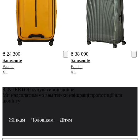
₴ 24 300
₴ 38 090
Samsonite
Samsonite
Валіза
Валіза
XL
XL
З INTERTOP купувати вигідніше
Ми надсилатимемо вам тільки найкращі пропозиції для
шопінгу
Жінкам
Чоловікам
Дітям