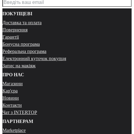
ПОКУПЦЕВІ
Доставка та оплата
Повернення
Гарантії
Бонусна програма
Реферальна програма
Електронний куточок покупця
Запис на макіяж
ПРО НАС
Магазини
Кар'єра
Новини
Контакти
Чат з INTERTOP
ПАРТНЕРАМ
Marketplace