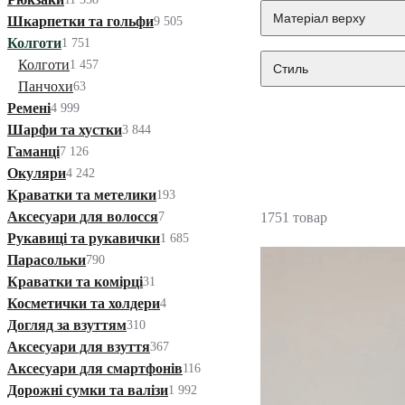
Матеріал верху
Шкарпетки та гольфи
9 505
Колготи
1 751
Колготи
1 457
Стиль
Панчохи
63
Ремені
4 999
Шарфи та хустки
3 844
Гаманці
7 126
Окуляри
4 242
Краватки та метелики
193
Аксесуари для волосся
7
1751 товар
Рукавиці та рукавички
1 685
Парасольки
790
Краватки та комірці
31
Косметички та холдери
4
Догляд за взуттям
310
Аксесуари для взуття
367
Аксесуари для смартфонів
116
Дорожні сумки та валізи
1 992