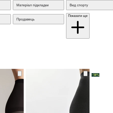
Матеріал підкладки
Вид спорту
Показати ще
Продавець
−50%