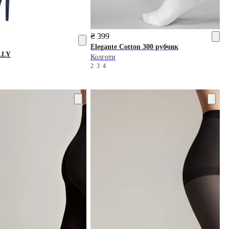
₴ 399
Elegante
Cotton 300 рубчик
LLY
Колготи
2
3
4