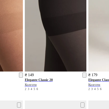
₴ 149
₴ 179
Elegante
Classic 20
Elegante
Class
Колготи
Колготи
2
3
4
5
6
2
3
4
5
6