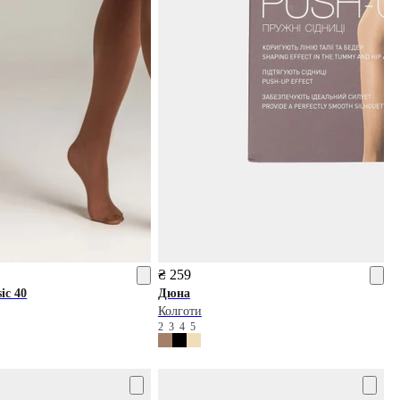
₴ 259
ic 40
Дюна
Колготи
2
3
4
5