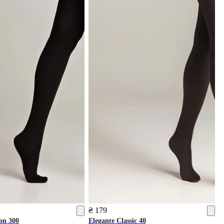
₴ 179
on 300
Elegante
Classic 40