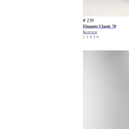
₴ 239
Elegante
Classic 70
Колготи
2
3
4
5
6