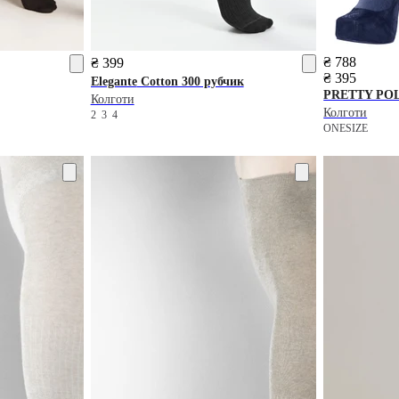
₴ 788
₴ 399
₴ 395
Elegante
Cotton 300 рубчик
PRETTY PO
Колготи
Колготи
2
3
4
ONESIZE