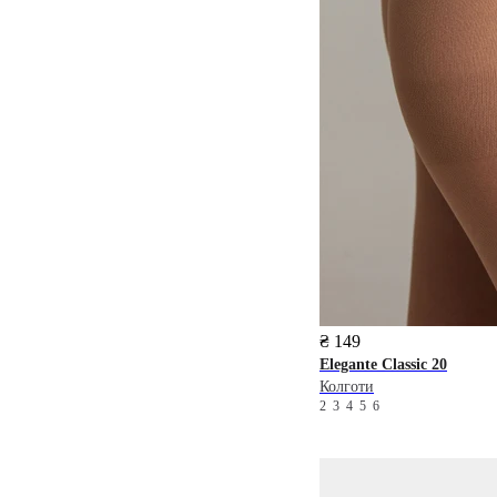
₴ 149
Elegante
Classic 20
Колготи
2
3
4
5
6