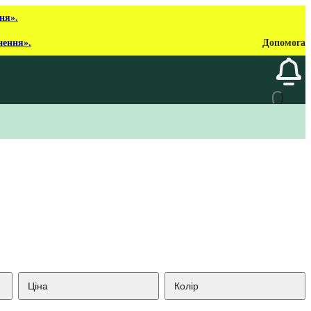
ня».
нення».
Допомога
Ціна
Колір