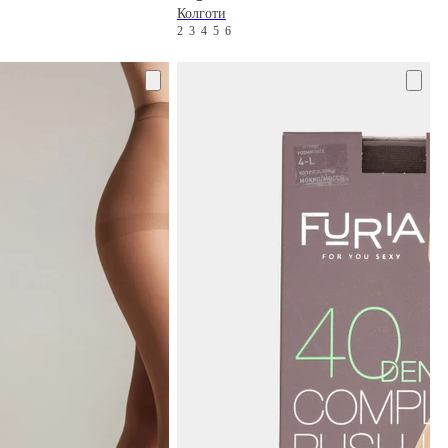
Колготи
2
3
4
5
6