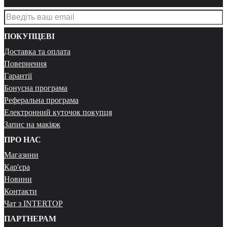
ПОКУПЦЕВІ
Доставка та оплата
Повернення
Гарантії
Бонусна програма
Реферальна програма
Електронний куточок покупця
Запис на макіяж
ПРО НАС
Магазини
Кар'єра
Новини
Контакти
Чат з INTERTOP
ПАРТНЕРАМ