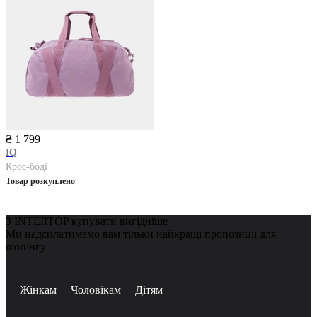
₴ 1 799
IQ
Крос-боді
Товар розкуплено
З INTERTOP купувати вигідніше
Ми надсилатимемо вам тільки найкращі пропозиції для
шопінгу
Жінкам
Чоловікам
Дітям