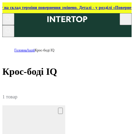
ку на склад терміни повернення змінено. Деталі - у розділі «Повернен
Головна
Акції
Крос-боді IQ
Крос-боді IQ
1 товар