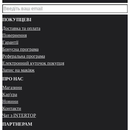
ПОКУПЦЕВІ
Доставка та оплата
Повернення
Гарантії
Бонусна програма
Реферальна програма
Електронний куточок покупця
Запис на макіяж
ПРО НАС
Магазини
Кар'єра
Новини
Контакти
Чат з INTERTOP
ПАРТНЕРАМ