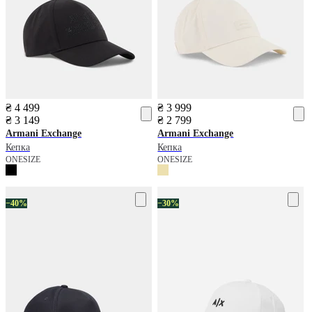
₴ 4 499
₴ 3 999
₴ 3 149
₴ 2 799
Armani Exchange
Armani Exchange
Кепка
Кепка
ONESIZE
ONESIZE
−40%
−30%