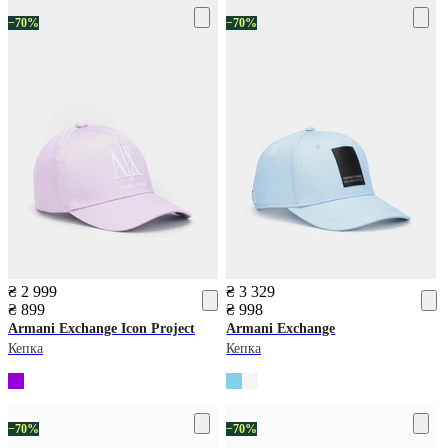
−70%
−70%
₴ 2 999
₴ 3 329
₴ 899
₴ 998
Armani Exchange
Icon Project
Armani Exchange
Кепка
Кепка
−70%
−70%