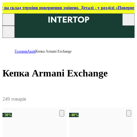
ку на склад терміни повернення змінено. Деталі - у розділі «Повернен
Головна
Акції
Кепка Armani Exchange
Кепка Armani Exchange
249 товарів
−30%
−40%