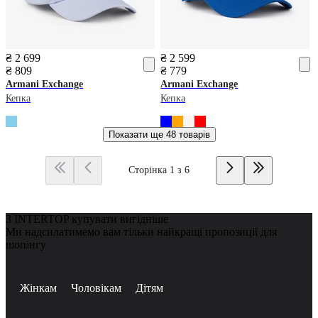
₴ 2 699
₴ 2 599
₴ 809
₴ 779
Armani Exchange
Armani Exchange
Кепка
Кепка
Показати ще
48 товарів
Сторінка 1 з 6
З INTERTOP купувати вигідніше
Ми надсилатимемо вам тільки найкращі пропозиції для
шопінгу
Жінкам
Чоловікам
Дітям