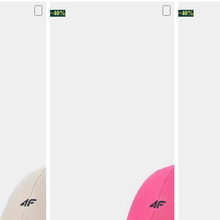
−40%
−40%