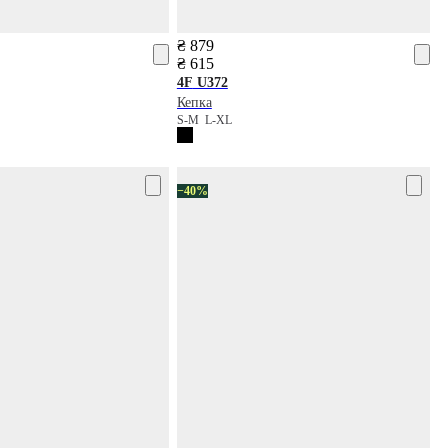
₴ 879
₴ 615
4F
U372
Кепка
S-M
L-XL
−40%