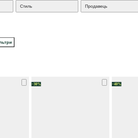
Стиль
Продавець
ільтри
−30%
−40%