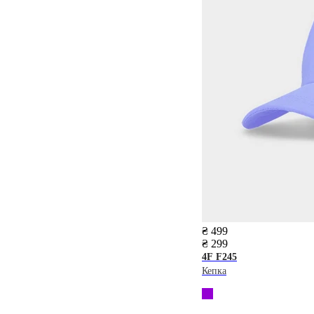
₴ 499
₴ 299
4F
F245
Кепка