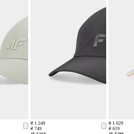
₴ 1 249
₴ 1 029
₴ 749
₴ 619