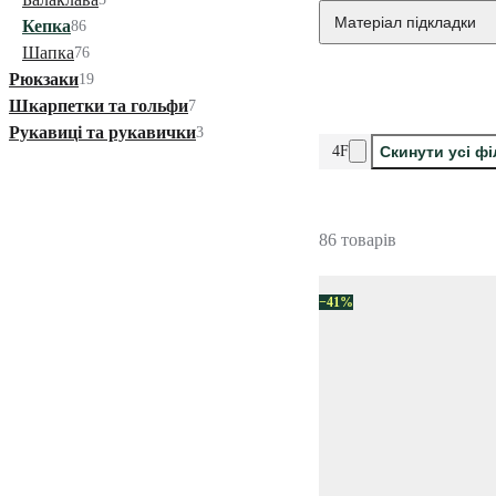
Матеріал підкладки
Кепка
86
Шапка
76
Рюкзаки
19
Шкарпетки та гольфи
7
Рукавиці та рукавички
3
4F
Скинути усі ф
86 товарів
−41%