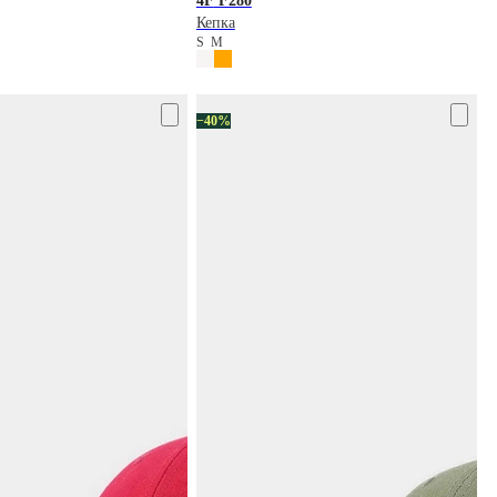
4F
F280
Кепка
S
M
−40%