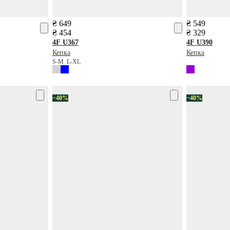
₴ 649
₴ 549
₴ 454
₴ 329
4F
U367
4F
U390
Кепка
Кепка
S-M
L-XL
−40%
−40%