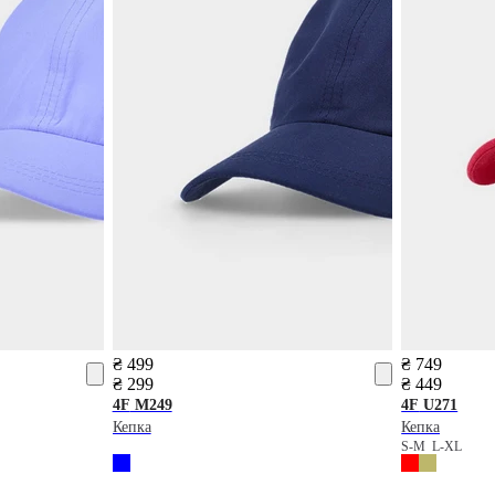
₴ 499
₴ 749
₴ 299
₴ 449
4F
M249
4F
U271
Кепка
Кепка
S-M
L-XL