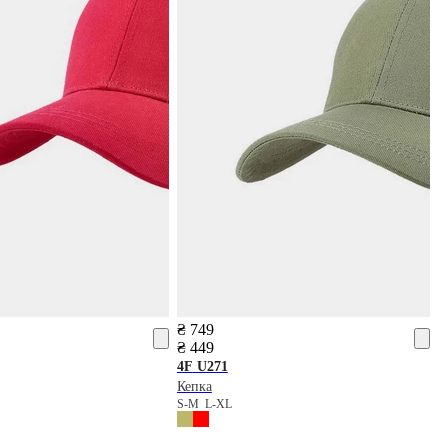
₴ 749
₴ 449
4F
U271
Кепка
S-M
L-XL