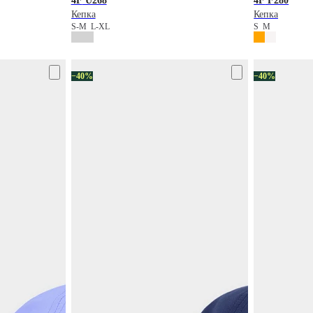
4F
U268
4F
F280
Кепка
Кепка
S-M
L-XL
S
M
−40%
−40%