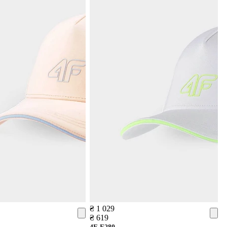
₴ 1 029
₴ 619