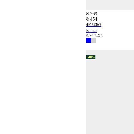
₴ 769
₴ 454
4F
U367
Кепка
S-M
L-XL
−40%