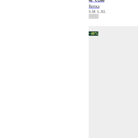
4F
U268
Кепка
S-M
L-XL
−40%