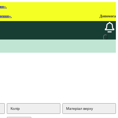
ня».
нення».
Допомога
Колір
Матеріал верху