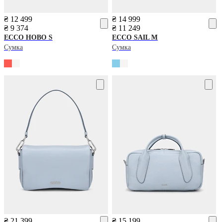
₴ 12 499
₴ 14 999
₴ 9 374
₴ 11 249
ECCO
HOBO S
ECCO
SAIL M
Сумка
Сумка
₴ 21 399
₴ 15 199