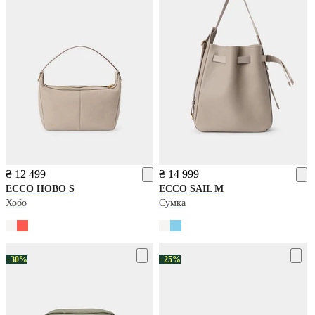
₴ 12 499
₴ 14 999
ECCO
HOBO S
ECCO
SAIL M
Хобо
Сумка
−30%
−25%