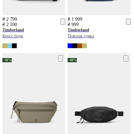
₴ 2 799
₴ 1 999
₴ 2 100
₴ 999
Timberland
Timberland
Кросс-боди
Поясная сумка
−30%
−40%