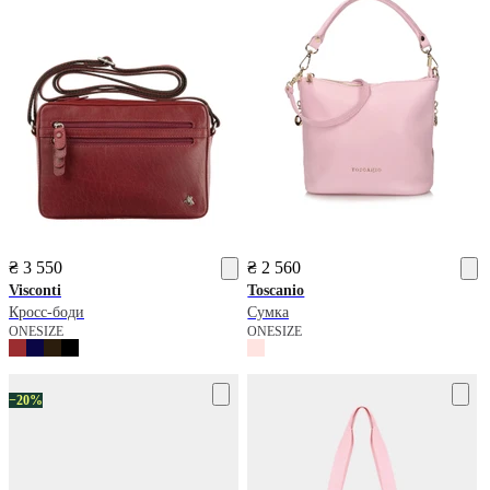
₴ 3 550
₴ 2 560
Visconti
Toscanio
Кросс-боди
Сумка
ONESIZE
ONESIZE
−20%