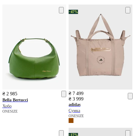
−47%
₴ 7 499
₴ 2 985
₴ 3 999
Bella Bertucci
adidas
Хобо
Сумка
ONESIZE
ONESIZE
−17%