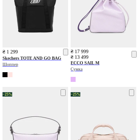
₴ 17 999
₴ 1 299
₴ 13 499
Skechers
TOTE AND GO BAG
ECCO
SAIL M
Шоппер
Сумка
−25%
−25%