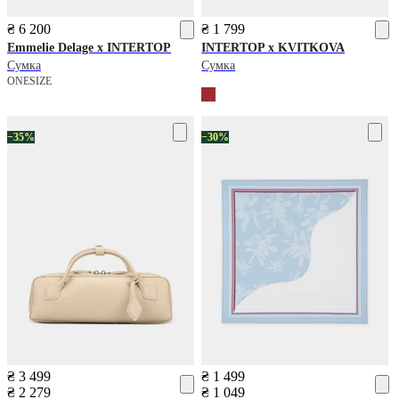
₴ 6 200
₴ 1 799
Emmelie Delage x INTERTOP
INTERTOP x KVITKOVA
Сумка
Сумка
ONESIZE
−35%
−30%
₴ 3 499
₴ 1 499
₴ 2 279
₴ 1 049