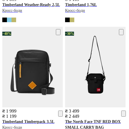
Timberland
Weather-Ready 2,5L
Timberland
1,76L
Кросс-боди
Кросс-боди
−40%
−30%
₴ 1 999
₴ 3 499
₴ 1 199
₴ 2 449
Timberland
Timberpack 3.5L
The North Face
TNF RED BOX
Кросс-боди
SMALL CARRY BAG