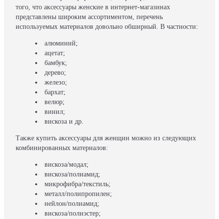
того, что аксессуары женские в интернет-магазинах
представлены широким ассортиментом, перечень
используемых материалов довольно обширный. В частности:
алюминий;
ацетат;
бамбук;
дерево;
железо;
бархат;
велюр;
винил;
вискоза и др.
Также купить аксессуары для женщин можно из следующих
комбинированных материалов:
вискоза/модал;
вискоза/полиамид;
микрофибра/текстиль;
металл/полипропилен;
нейлон/полиамид;
вискоза/полиэстер;