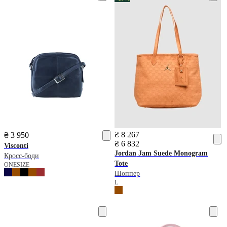
₴ 8 267
₴ 3 950
₴ 6 832
Visconti
Jordan
Jam Suede Monogram
Кросс-боди
Tote
ONESIZE
Шоппер
L