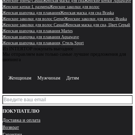
Женские зонты Casual
Женская маска для сна
Женские кепки Aquawave
Женские кепки L размера
Женские заколки для волос
Женская шапочка для плавания
Женская маска для сна Braska
Женские заколки для волос Gepur
Женские заколки для волос Braska
Женские заколки для волос Casual
Женская маска для сна, Цвет Серый
Женская шапочка для плавания Martes
Женская шапочка для плавания Aquawave
Женская шапочка для плавания, Стиль Sport
Из INTERTOP покупать выгоднее
Мы отправляем вам только самые лучшие предложения для
шопинга
Женщинам
Мужчинам
Детям
ПОКУПАТЕЛЮ
Доставка и оплата
Возврат
Гарантии