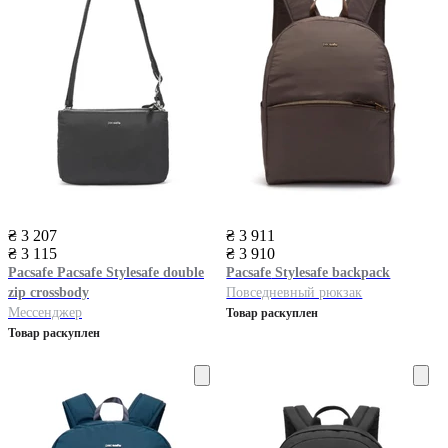
₴ 3 207
₴ 3 911
₴ 3 115
₴ 3 910
Pacsafe
Pacsafe Stylesafe double
Pacsafe
Stylesafe backpack
zip crossbody
Повседневный рюкзак
Мессенджер
Товар раскуплен
Товар раскуплен