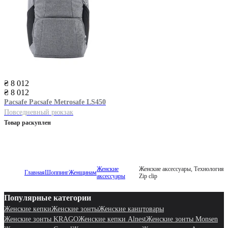
₴ 8 012
₴ 8 012
Pacsafe
Pacsafe Metrosafe LS450
Повседневный рюкзак
Товар раскуплен
Женские
Женские аксессуары, Технология
Главная
Шоппинг
Женщинам
аксессуары
Zip clip
Популярные категории
Женские кепки
Женские зонты
Женские канцтовары
Женские зонты KRAGO
Женские кепки Alnest
Женские зонты Monsen