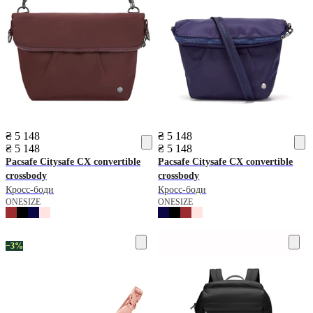
₴ 5 148
₴ 5 148
₴ 5 148
₴ 5 148
Pacsafe
Citysafe CX convertible
Pacsafe
Citysafe CX convertible
crossbody
crossbody
Кросс-боди
Кросс-боди
ONESIZE
ONESIZE
−3%