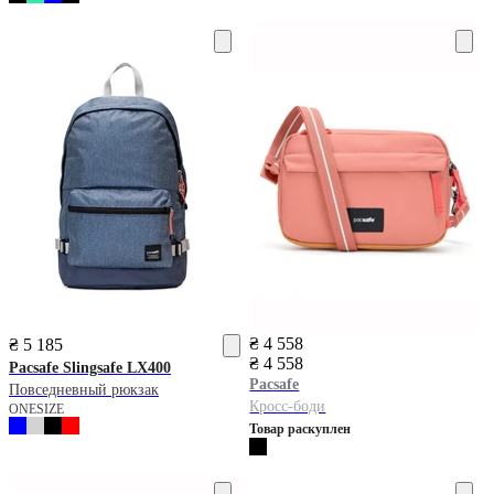
₴ 4 558
₴ 5 185
₴ 4 558
Pacsafe
Slingsafe LX400
Pacsafe
Повседневный рюкзак
Кросс-боди
ONESIZE
Товар раскуплен