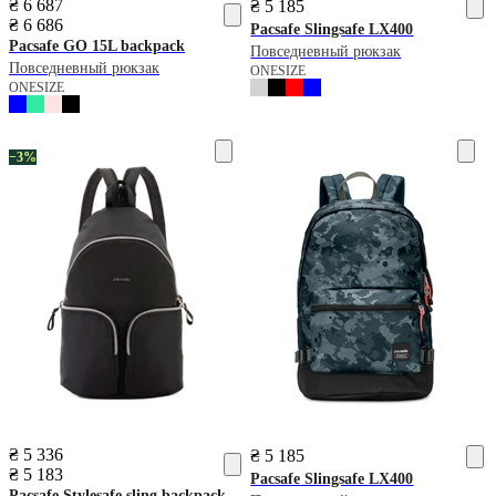
₴ 6 687
₴ 5 185
₴ 6 686
Pacsafe
Slingsafe LX400
Pacsafe
GO 15L backpack
Повседневный рюкзак
Повседневный рюкзак
ONESIZE
ONESIZE
−3%
₴ 5 336
₴ 5 185
₴ 5 183
Pacsafe
Slingsafe LX400
Pacsafe
Stylesafe sling backpack