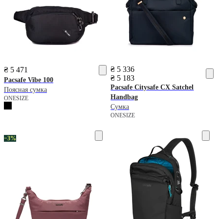
₴ 5 336
₴ 5 471
₴ 5 183
Pacsafe
Vibe 100
Pacsafe
Citysafe CX Satchel
Поясная сумка
Handbag
ONESIZE
Сумка
ONESIZE
−3%