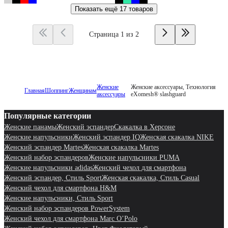
Показать ещё
17 товаров
Страница 1 из 2
Женские
Женские аксессуары, Технология
Главная
Шоппинг
Женщинам
аксессуары
eXomesh® slashguard
Популярные категории
Женские панамы
Женский эспандер
Скакалка в Херсоне
Женские напульсники
Женский эспандер IQ
Женская скакалка NIKE
Женский эспандер Martes
Женская скакалка Martes
Женский набор эспандеров
Женские напульсники PUMA
Женские напульсники adidas
Женский чехол для смартфона
Женский эспандер, Стиль Sport
Женская скакалка, Стиль Casual
Женский чехол для смартфона H&M
Женские напульсники, Стиль Sport
Женский набор эспандеров PowerSystem
Женский чехол для смартфона Marc O’Polo