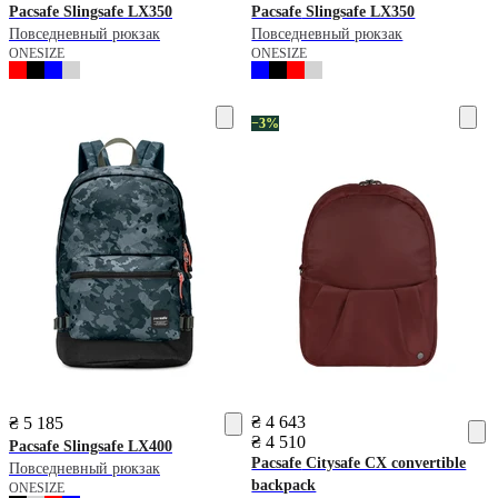
Pacsafe
Slingsafe LX350
Pacsafe
Slingsafe LX350
Повседневный рюкзак
Повседневный рюкзак
ONESIZE
ONESIZE
−3%
₴ 4 643
₴ 5 185
₴ 4 510
Pacsafe
Slingsafe LX400
Pacsafe
Citysafe CX convertible
Повседневный рюкзак
backpack
ONESIZE