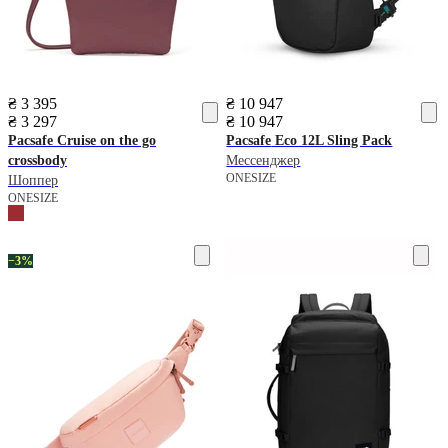
₴ 3 395
₴ 10 947
₴ 3 297
₴ 10 947
Pacsafe
Cruise on the go
Pacsafe
Eco 12L Sling Pack
crossbody
Мессенджер
ONESIZE
Шоппер
ONESIZE
−3%