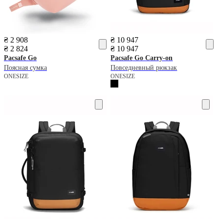
₴ 2 908
₴ 10 947
₴ 2 824
₴ 10 947
Pacsafe
Go
Pacsafe
Go Carry-on
Поясная сумка
Повседневный рюкзак
ONESIZE
ONESIZE