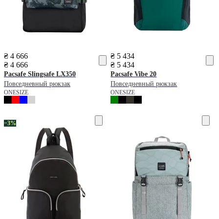
₴ 4 666
₴ 5 434
₴ 4 666
₴ 5 434
Pacsafe
Slingsafe LX350
Pacsafe
Vibe 20
Повседневный рюкзак
Повседневный рюкзак
ONESIZE
ONESIZE
−3%