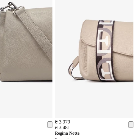
₴ 3 979
₴ 3 481
Regina Notte