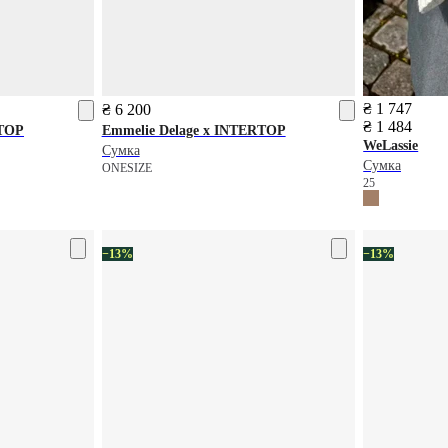
₴ 1 747
₴ 6 200
₴ 1 484
RTOP
Emmelie Delage x INTERTOP
WeLassie
Сумка
Сумка
ONESIZE
25
−13%
−13%