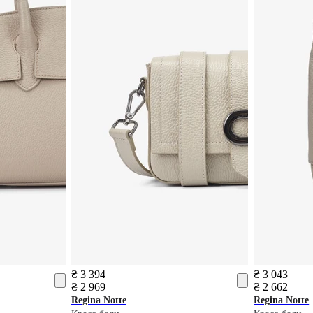
₴ 3 394
₴ 3 043
₴ 2 969
₴ 2 662
Regina Notte
Regina Notte