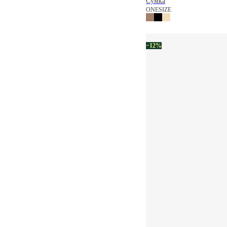
Сумка
ONESIZE
−12%