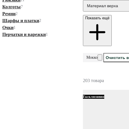
Материал верха
Колготы
7
Ремни
2
Показать ещё
Шарфы и платки
2
Очки
1
Перчатки и варежки
1
Мокко
Очистить 
203 товара
Ексклюзивно