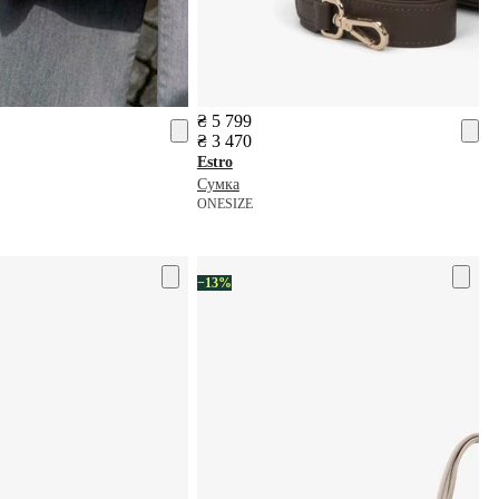
₴ 5 799
₴ 3 470
Estro
Сумка
ONESIZE
−13%