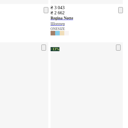
₴ 3 043
₴ 2 662
Regina Notte
Шоппер
ONESIZE
−13%