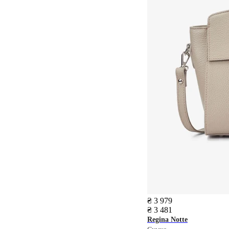
₴ 3 979
₴ 3 481
Regina Notte