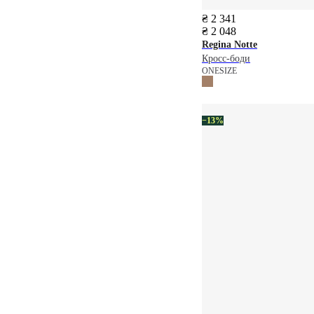
₴ 2 341
₴ 2 048
Regina Notte
Кросс-боди
ONESIZE
−13%