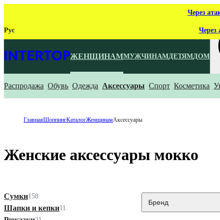
Через ата
Рус
Через 
ЖЕНЩИНАМ
МУЖЧИНАМ
ДЕТЯМ
ДОМ
Распродажа
Обувь
Одежда
Аксессуары
Спорт
Косметика
У
Ч
Главная
Шоппинг
Каталог
Женщинам
Аксессуары
Женские аксессуары мокко
Сумки
158
Бренд
Шапки и кепки
11
Рюкзаки
21