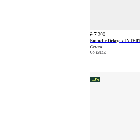
₴ 7 200
Emmelie Delage x INTE
Сумка
ONESIZE
−13%