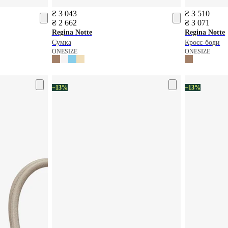
₴ 3 043
₴ 3 510
₴ 2 662
₴ 3 071
Regina Notte
Regina Notte
Сумка
Кросс-боди
ONESIZE
ONESIZE
−13%
−13%