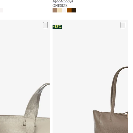
Кросс-боди
ONESIZE
−13%