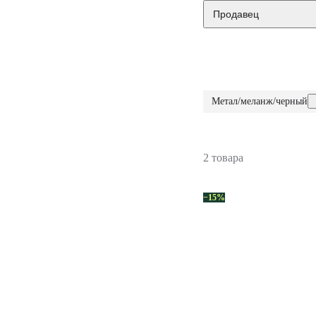
Продавец
Метал/меланж/черный
2 товара
−15%