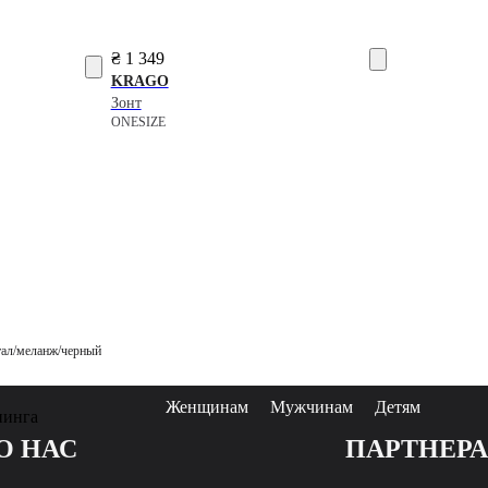
₴ 1 349
KRAGO
Зонт
ONESIZE
тал/меланж/черный
Женщинам
Мужчинам
Детям
пинга
О НАС
ПАРТНЕР