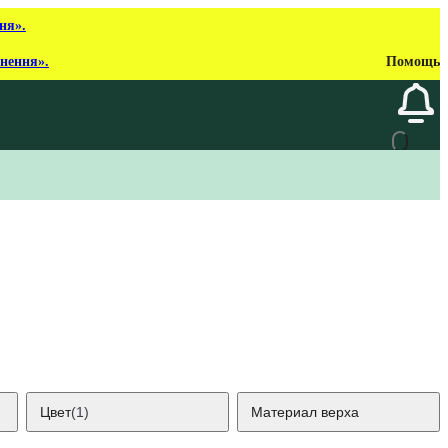
ня».
рнення».
Помощь
Цвет
(1)
Материал верха