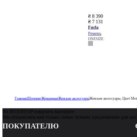
₴ 8 390
₴ 7 131
Furla
Ремень
ONESIZE
Главная
Шоппинг
Женщинам
Женские аксессуары
Женские аксессуары, Цвет Ме
Из INTERTOP покупать выгоднее
Мы отправляем вам только самые лучшие предложения для шо
ПОКУПАТЕЛЮ