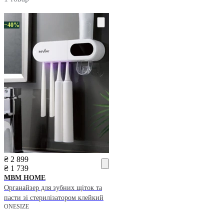
−40%
₴ 2 899
₴ 1 739
MBM HOME
Органайзер для зубних щіток та
пасти зі стерилізатором клейкий
ONESIZE