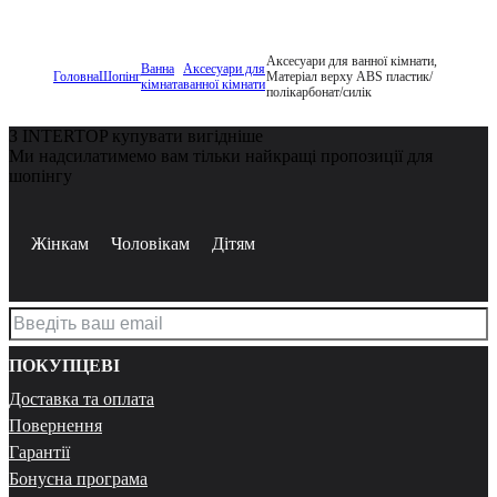
Аксесуари для ванної кімнати,
Ванна
Аксесуари для
Головна
Шопінг
Матеріал верху ABS пластик/
кімната
ванної кімнати
полікарбонат/силік
З INTERTOP купувати вигідніше
Ми надсилатимемо вам тільки найкращі пропозиції для
шопінгу
Жінкам
Чоловікам
Дітям
ПОКУПЦЕВІ
Доставка та оплата
Повернення
Гарантії
Бонусна програма