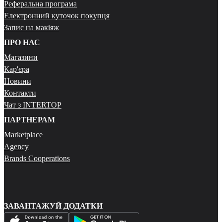
Реферальна програма
Електронний куточок покупця
Запис на макіяж
ПРО НАС
Магазини
Кар'єра
Новини
Контакти
Чат з INTERTOP
ПАРТНЕРАМ
Marketplace
Agency
Brands Cooperations
ЗАВАНТАЖУЙ ДОДАТКИ