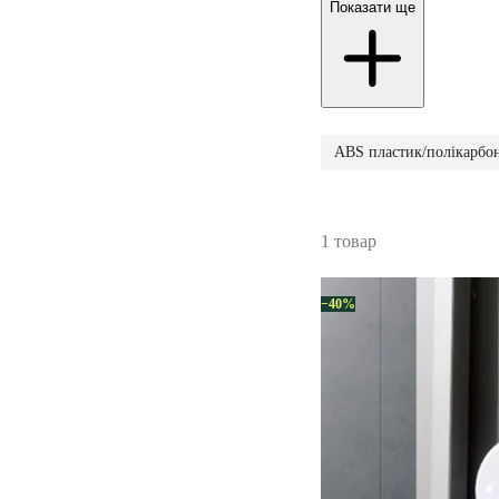
Показати ще
ABS пластик/полікарбон
1 товар
−40%