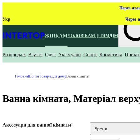
Через ата
Укр
Через а
ЖІНКАМ
ЧОЛОВІКАМ
ДІТЯМ
ДІМ
Розпродаж
Взуття
Одяг
Аксесуари
Спорт
Косметика
Прикр
Що ти ш
Головна
Шопінг
Товари для дому
Ванна кімната
Ванна кімната, Матеріал верх
Аксесуари для ванної кімнати
1
Бренд