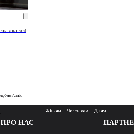
ок та пасти зі
карбонат/силік
Жінкам
Чоловікам
Дітям
у
ПРО НАС
ПАРТН