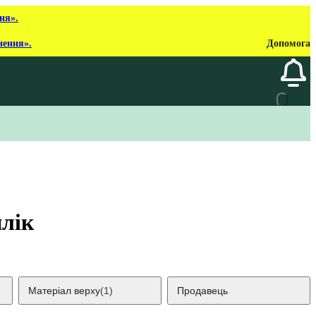
ня».
нення».
Допомога
илік
Матеріал верху
(1)
Продавець