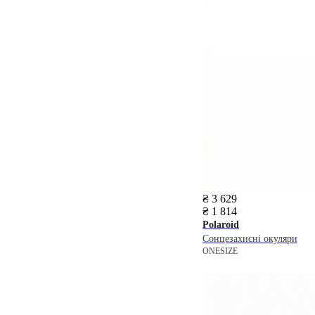
₴ 3 629
₴ 1 814
Polaroid
Сонцезахисні окуляри
ONESIZE