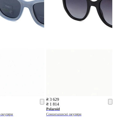
₴ 3 629
₴ 1 814
Polaroid
 окуляри
Сонцезахисні окуляри