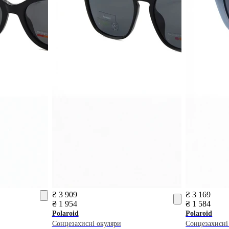
₴ 3 909
₴ 3 169
₴ 1 954
₴ 1 584
Polaroid
Polaroid
Сонцезахисні окуляри
Сонцезахисні