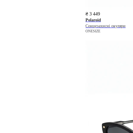
₴ 3 449
Polaroid
Сонцезахисні окуляри
ONESIZE