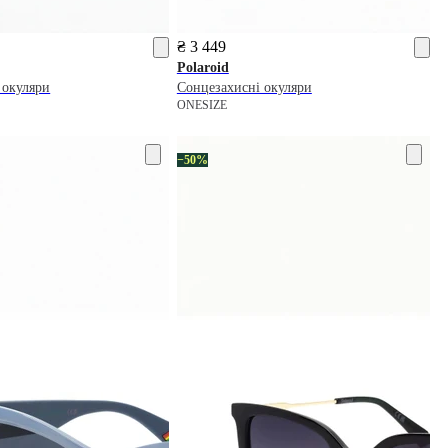
₴ 3 449
Polaroid
 окуляри
Сонцезахисні окуляри
ONESIZE
−50%