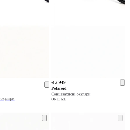
₴ 2 949
Polaroid
Сонцезахисні окуляри
 окуляри
ONESIZE