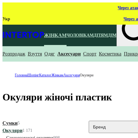
Через ата
Укр
Через а
ЖІНКАМ
ЧОЛОВІКАМ
ДІТЯМ
ДІМ
Розпродаж
Взуття
Одяг
Аксесуари
Спорт
Косметика
Прикр
Що ти ш
Головна
Шопінг
Каталог
Жінкам
Аксесуари
Окуляри
Окуляри жіночі пластик
Сумки
5
Бренд
Окуляри
1 171
Сонцезахисні окуляри
998