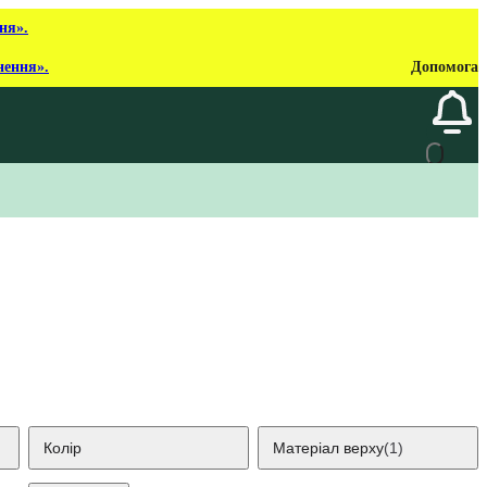
ня».
нення».
Допомога
Колір
Матеріал верху
(1)