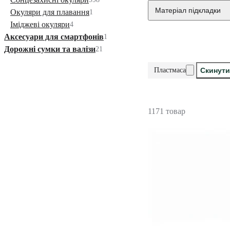
Матеріал підкладки
Окуляри для плавання
1
Іміджеві окуляри
4
Аксесуари для смартфонів
1
Дорожні сумки та валізи
21
Пластмаса
Скинути
1171 товар