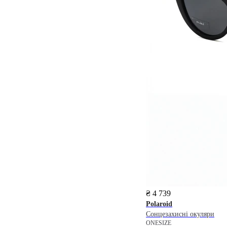
₴ 4 739
Polaroid
Сонцезахисні окуляри
ONESIZE