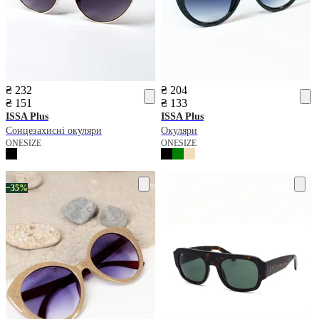
₴ 232
₴ 204
₴ 151
₴ 133
ISSA Plus
ISSA Plus
Сонцезахисні окуляри
Окуляри
ONESIZE
ONESIZE
−35%