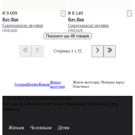
₴ 9 699
₴ 8 149
Ray-Ban
Ray-Ban
Сонцезахисні окуляри
Сонцезахисні окуляри
ONESIZE
ONESIZE
Показати ще
48 товарів
Сторінка 1 з 25
Жіночі
Жіночі аксесуари, Матеріал верху
Головна
Шопінг
Жінкам
аксесуари
Пластмаса
З INTERTOP купувати вигідніше
Ми надсилатимемо вам тільки найкращі пропозиції для
шопінгу
Жінкам
Чоловікам
Дітям