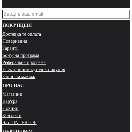
ПОКУПЦЕВІ
Доставка та оплата
Повернення
Гарантії
Бонусна програма
Реферальна програма
Електронний куточок покупця
Запис на макіяж
ПРО НАС
Магазини
Кар'єра
Новини
Контакти
Чат з INTERTOP
ПАРТНЕРАМ