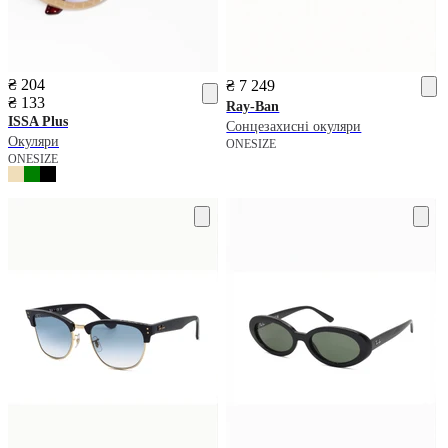
₴ 204
₴ 7 249
₴ 133
Ray-Ban
ISSA Plus
Сонцезахисні окуляри
Окуляри
ONESIZE
ONESIZE