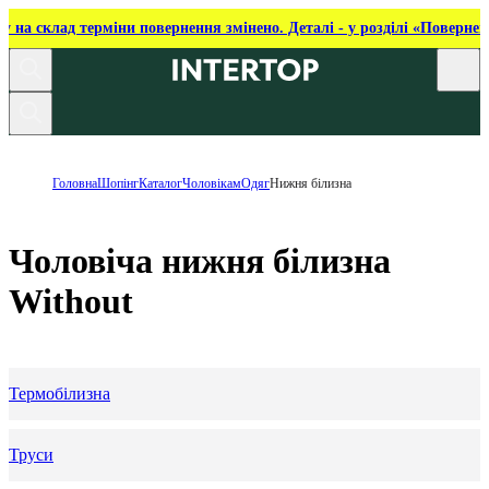
ку на склад терміни повернення змінено. Деталі - у розділі «Повернен
Головна
Шопінг
Каталог
Чоловікам
Одяг
Нижня білизна
Чоловіча нижня білизна
Without
Термобілизна
Труси