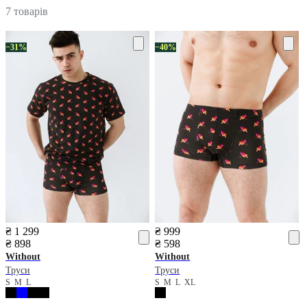
7 товарів
−31%
−40%
₴ 1 299
₴ 999
₴ 898
₴ 598
Without
Without
Труси
Труси
S
M
L
S
M
L
XL