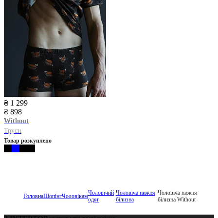
₴ 1 299
₴ 898
Without
Труси
Товар розкуплено
Чоловічий
Чоловіча нижня
Чоловіча нижня
Головна
Шопінг
Чоловікам
одяг
білизна
білизна Without