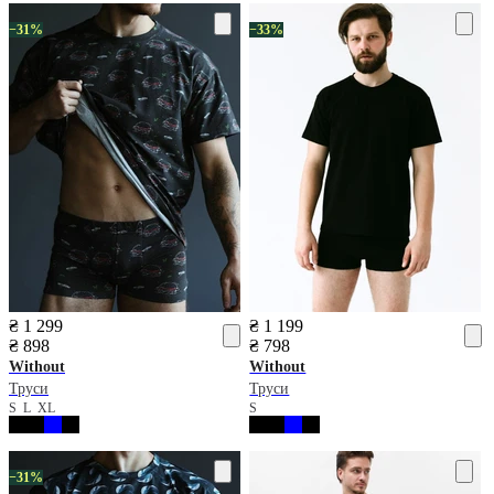
−31%
−33%
₴ 1 299
₴ 1 199
₴ 898
₴ 798
Without
Without
Труси
Труси
S
L
XL
S
−31%