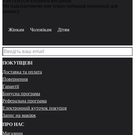
З INTERTOP купувати вигідніше
Ми надсилатимемо вам тільки найкращі пропозиції для
шопінгу
Жінкам
Чоловікам
Дітям
ПОКУПЦЕВІ
Доставка та оплата
Повернення
Гарантії
Бонусна програма
Реферальна програма
Електронний куточок покупця
Запис на макіяж
ПРО НАС
Магазини