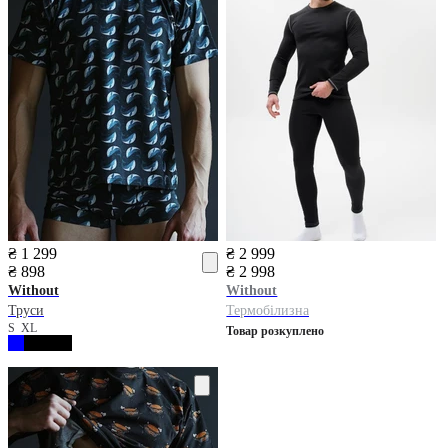
₴ 1 299
₴ 2 999
₴ 898
₴ 2 998
Without
Without
Труси
Термобілизна
S
XL
Товар розкуплено