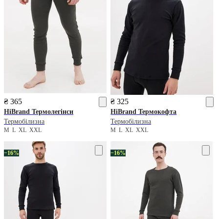
₴ 365
₴ 325
HiBrand
Термолегінси
HiBrand
Термокофта
Термобілизна
Термобілизна
M
L
XL
XXL
M
L
XL
XXL
−16%
−16%