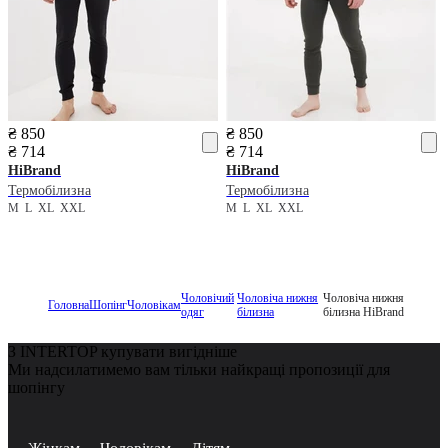
₴ 850
₴ 850
₴ 714
₴ 714
HiBrand
HiBrand
Термобілизна
Термобілизна
M
L
XL
XXL
M
L
XL
XXL
Чоловічий
Чоловіча нижня
Чоловіча нижня
Головна
Шопінг
Чоловікам
одяг
білизна
білизна HiBrand
З INTERTOP купувати вигідніше
Ми надсилатимемо вам тільки найкращі пропозиції для
шопінгу