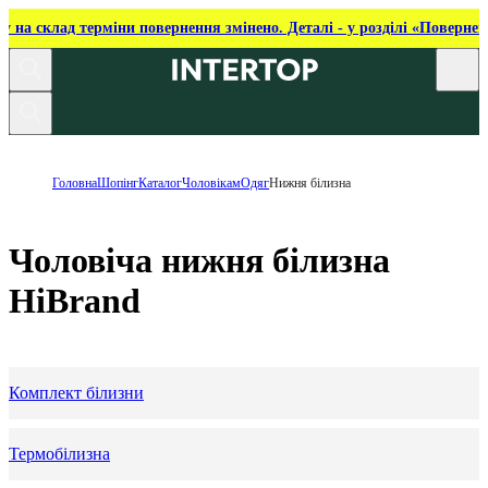
ку на склад терміни повернення змінено. Деталі - у розділі «Повернен
Головна
Шопінг
Каталог
Чоловікам
Одяг
Нижня білизна
Чоловіча нижня білизна
HiBrand
Комплект білизни
Термобілизна