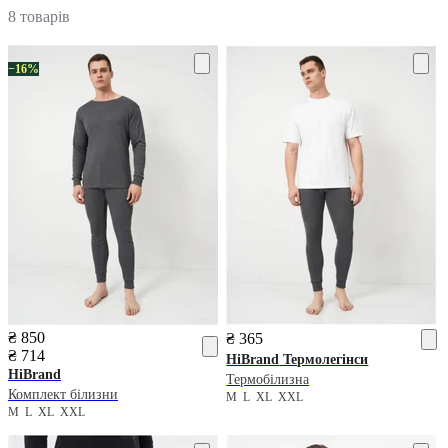
8 товарів
−16%
₴ 850
₴ 365
₴ 714
HiBrand
Термолегінси
HiBrand
Термобілизна
Комплект білизни
M
L
XL
XXL
M
L
XL
XXL