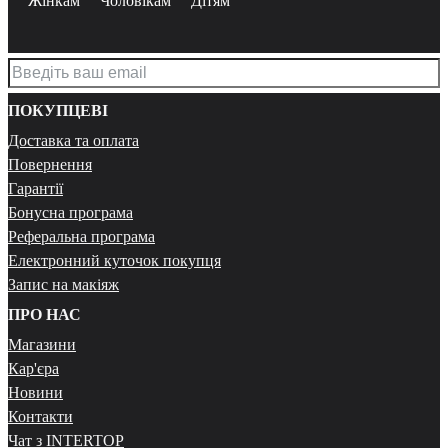
Жінкам
Чоловікам
Дітям
ПОКУПЦЕВІ
Доставка та оплата
Повернення
Гарантії
Бонусна програма
Реферальна програма
Електронний куточок покупця
Запис на макіяж
ПРО НАС
Магазини
Кар'єра
Новини
Контакти
Чат з INTERTOP