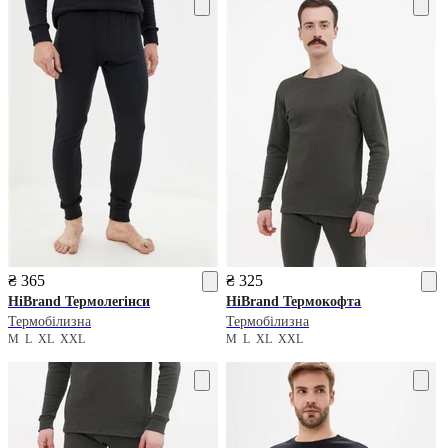
₴ 365
₴ 325
HiBrand
Термолегінси
HiBrand
Термокофта
Термобілизна
Термобілизна
M
L
XL
XXL
M
L
XL
XXL