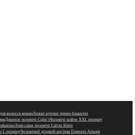
для волосся мокко
Лижні куртки чорно-блакитні
юми
Джинси чоловічі Colin’s
Чоловічі кофти XXL розміру
dustries
Лонгсліви чоловічі Calvin Klein
и L розміру
Чоловічий діловий костюм Emporio Armani