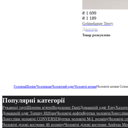
₴ 1 699
₴ 1 189
Grimelange
Terry
Джогери
Товар розкуплено
Головна
Шопінг
Чоловікам
Чоловічий одяг
Чоловічі штани
Чоловічі штани Grime
Популярні категорії
Рукавиці тауп
Шопери м'ятні
Водолазки Dasti
Домашній одяг Emy
Халати
Домашній одяг Tommy Hilfiger
Чоловічі кофти
Куртки чоловічі
Лонгсліви
Лонгсліви чоловічі CONVERSE
Куртки чоловічі M-L розміру
Чоловічі с
Чоловічі ділові костюми 46 розміру
Чоловічі ділові костюми Andreas Mo