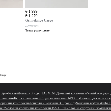
₴ 1 999
₴ 1 279
Grimelange
Cargo
Джогери
Товар розкуплено
lange
 сіро-бежеві
Домашній одяг JASMINE
Домашні костюми м'ятні
Аксесуари 
 чоловічі
Куртки чоловічі 4F
Куртки чоловічі AVECS
Чоловічі ділові кост
портивні комплекти
Лонгсліви чоловічі XL розміру
Чоловічі кофти Alpha In
skin
Чоловічі спортивні комплекти ISSA Plus
Чоловічі спортивні комплект