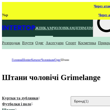
Через ата
Укр
Через а
ЖІНКАМ
ЧОЛОВІКАМ
ДІТЯМ
ДІМ
Розпродаж
Взуття
Одяг
Аксесуари
Спорт
Косметика
Прикр
Що ти ш
Головна
Шопінг
Каталог
Чоловікам
Одяг
Штани
Штани чоловічі Grimelange
Куртки та дублянки
1
Бренд
(1)
Футболки і поло
5
Штани
2