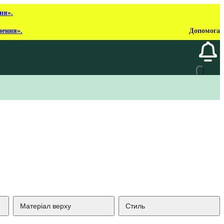
ня».
нення».
Допомога
Матеріал верху
Стиль