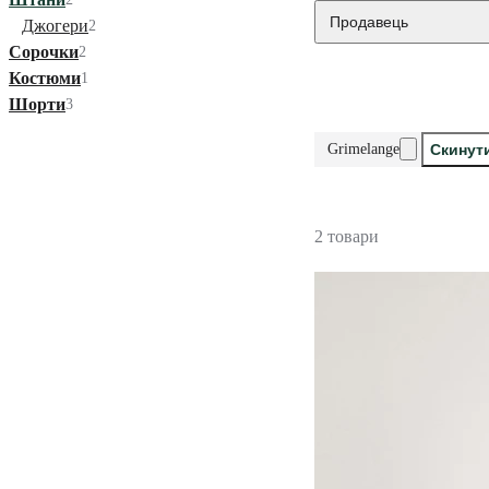
Продавець
Джогери
2
Сорочки
2
Костюми
1
Шорти
3
Grimelange
Скинути
2 товари