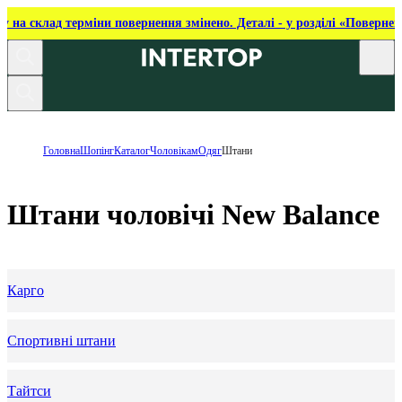
ку на склад терміни повернення змінено. Деталі - у розділі «Повернен
Головна
Шопінг
Каталог
Чоловікам
Одяг
Штани
Штани чоловічі New Balance
Карго
Спортивні штани
Тайтси