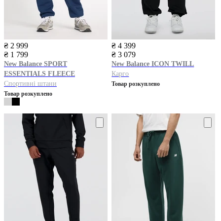
₴ 2 999
₴ 4 399
₴ 1 799
₴ 3 079
New Balance
SPORT
New Balance
ICON TWILL
ESSENTIALS FLEECE
Карго
Спортивні штани
Товар розкуплено
Товар розкуплено