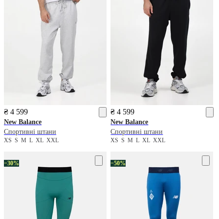
₴ 4 599
₴ 4 599
New Balance
New Balance
Спортивні штани
Спортивні штани
XS
S
M
L
XL
XXL
XS
S
M
L
XL
XXL
−30%
−50%