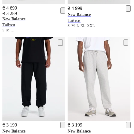
₴ 4 699
₴ 4 999
₴ 3 289
New Balance
New Balance
Тайтси
Тайтси
S
M
L
XL
XXL
S
M
L
₴ 3 199
₴ 3 199
New Balance
New Balance