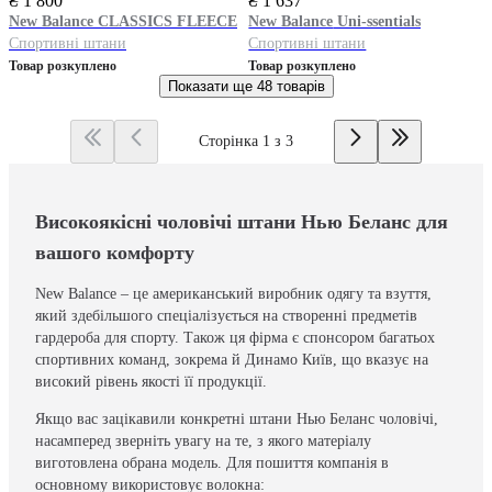
₴ 1 800
₴ 1 637
New Balance
CLASSICS FLEECE
New Balance
Uni-ssentials
Спортивні штани
Спортивні штани
Товар розкуплено
Товар розкуплено
Показати ще
48 товарів
Сторінка 1 з 3
Високоякісні чоловічі штани Нью Беланс для
вашого комфорту
New Balance – це американський виробник одягу та взуття,
який здебільшого спеціалізується на створенні предметів
гардероба для спорту. Також ця фірма є спонсором багатьох
спортивних команд, зокрема й Динамо Київ, що вказує на
високий рівень якості її продукції.
Якщо вас зацікавили конкретні штани Нью Беланс чоловічі,
насамперед зверніть увагу на те, з якого матеріалу
виготовлена обрана модель. Для пошиття компанія в
основному використовує волокна: