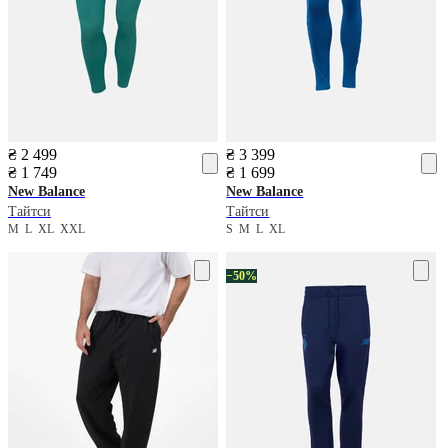
₴ 2 499
₴ 3 399
₴ 1 749
₴ 1 699
New Balance
New Balance
Тайтси
Тайтси
M
L
XL
XXL
S
M
L
XL
−50%