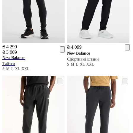
₴ 4 299
₴ 4 099
₴ 3 009
New Balance
New Balance
Спортивні штани
Тайтси
S
M
L
XL
XXL
S
M
L
XL
XXL