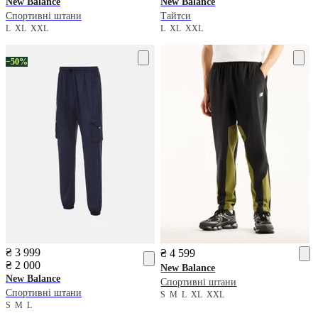
New Balance
New Balance
Спортивні штани
Тайтси
L
XL
XXL
L
XL
XXL
−50%
₴ 3 999
₴ 4 599
₴ 2 000
New Balance
New Balance
Спортивні штани
Спортивні штани
S
M
L
XL
XXL
S
M
L