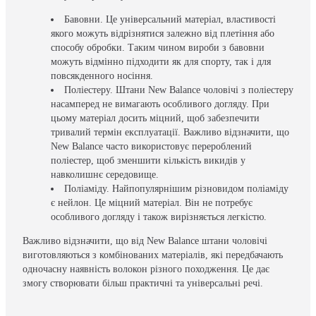
Бавовни. Це універсальний матеріал, властивості
якого можуть відрізнятися залежно від плетіння або
способу обробки. Таким чином вироби з бавовни
можуть відмінно підходити як для спорту, так і для
повсякденного носіння.
Поліестеру. Штани New Balance чоловічі з поліестеру
насамперед не вимагають особливого догляду. При
цьому матеріал досить міцний, щоб забезпечити
тривалий термін експлуатації. Важливо відзначити, що
New Balance часто використовує перероблений
поліестер, щоб зменшити кількість викидів у
навколишнє середовище.
Поліаміду. Найпопулярнішим різновидом поліаміду
є нейлон. Це міцний матеріал. Він не потребує
особливого догляду і також вирізняється легкістю.
Важливо відзначити, що від New Balance штани чоловічі
виготовляються з комбінованих матеріалів, які передбачають
одночасну наявність волокон різного походження. Це дає
змогу створювати більш практичні та універсальні речі.