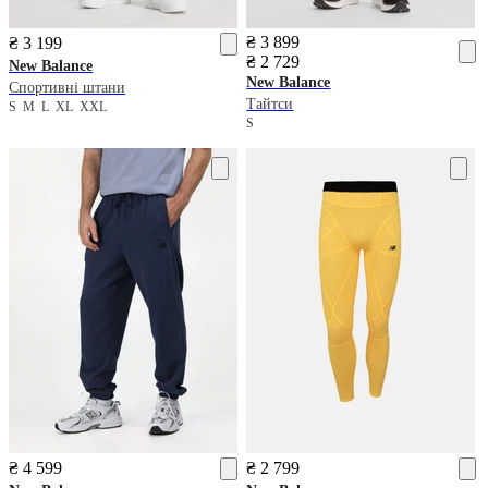
₴ 3 899
₴ 3 199
₴ 2 729
New Balance
New Balance
Спортивні штани
Тайтси
S
M
L
XL
XXL
S
₴ 4 599
₴ 2 799