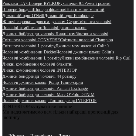
Рюкзаки EA7
Шопери RYLKO
Рукавички 9.5
Ремені рожеві
Шопери бордові
Шопери фіолетові
Низ піжами м'ятний
Домашній одяг O'Neill
Домашній одяг Bomboogie
Жіночі сорочки з довгим рукавом Gepur
Світшоти чоловічі
Чоловічі комбінезони
Чоловічі джинси кльош
Джинси бойфренди чоловічі
Лижні комбінезони чоловічі
Світшоти чоловічі CONVERSE
Світшоти чоловічі Champion
Світшоти чоловічі L розміру
Джинси мом чоловічі Colin’s
Чоловічі комбінезони Dickies
Чоловічі джинси кльош Colin’s
Чоловічі комбінезони L розміру
Лижні комбінезони чоловічі Rip Curl
Лижні комбінезони чоловічі блакитні
Лижні комбінезони чоловічі INTERTOP
Джинси бойфренди чоловічі 44 розміру
Чоловічі джинси кльош, Колір Темно-сірий
Джинси бойфренди чоловічі Armani Exchange
Джинси бойфренди чоловічі Marc O’Polo DENIM
Чоловічі джинси кльош, Тип продавця INTERTOP
З INTERTOP купувати вигідніше
Ми надсилатимемо вам тільки найкращі пропозиції для
шопінгу
Жінкам
Чоловікам
Дітям