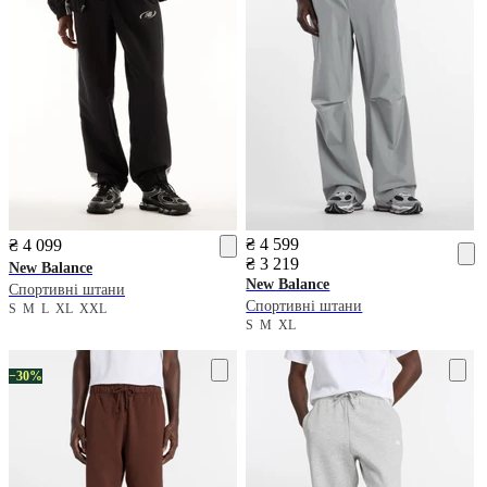
₴ 4 599
₴ 4 099
₴ 3 219
New Balance
New Balance
Спортивні штани
Спортивні штани
S
M
L
XL
XXL
S
M
XL
−30%