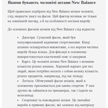
Якими бувають чоловічі штани New Balance
Щоб правильно підібрати від New Balance штани чоловічі,
слід звернути увагу на фасон. Цей фактор впливає не тільки
на зовнішній вигляд, а й на особливості носіння виробу.
До основних фасонів штанів від New Balance слід віднести:
Джогери. Сучасний фасон, який був
популяризований відомими спортсменами. Кінці
штанин оснащуються манжетами, а ось верхня частина
виробу більш вільна. Для фіксації в основному
використовується еластичний пояс зі шнурком.
Карго. Це чоловічі штани New Balance з великою
кількістю різних кишень. Хороший варіант для тих
людей, яким потрібно носити з собою велику кількість
різних предметів, наприклад, під час походу.
Легінси. Обтягуючий фасон штанів, який в
основному призначається для занять спортом. У них
зручно як займатися на тренажерах, так і їздити на
велосипеді.
Спортивні та повсякденні штани. Це звичайні
вироби в прямому фасоні, які залежно від матеріалу