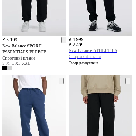
₴ 4 999
₴ 3 199
₴ 2 499
New Balance
SPORT
New Balance
ATHLETICS
ESSENTIALS FLEECE
Спортивні штани
Спортивні штани
Товар розкуплено
S
M
L
XL
XXL