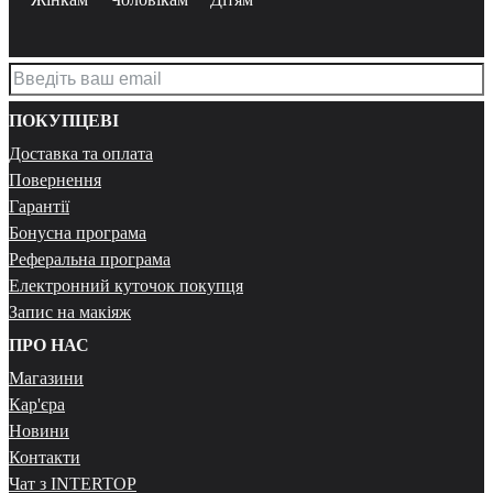
ПОКУПЦЕВІ
Доставка та оплата
Повернення
Гарантії
Бонусна програма
Реферальна програма
Електронний куточок покупця
Запис на макіяж
ПРО НАС
Магазини
Кар'єра
Новини
Контакти
Чат з INTERTOP