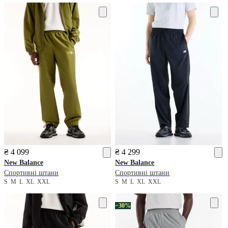
₴ 4 099
₴ 4 299
New Balance
New Balance
Спортивні штани
Спортивні штани
S
M
L
XL
XXL
S
M
L
XL
XXL
−30%