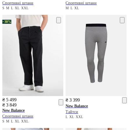
Спортивні штани
Спортивні штани
S
M
L
XL
XXL
M
L
XL
−30%
₴ 5 499
₴ 3 399
₴ 3 849
New Balance
New Balance
Тайтси
Спортивні штани
L
XL
XXL
S
M
L
XL
XXL