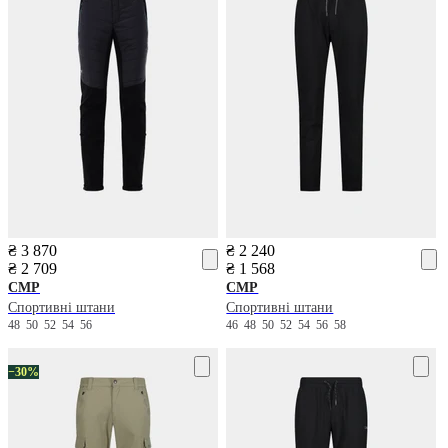
₴ 3 870
₴ 2 240
₴ 2 709
₴ 1 568
CMP
CMP
Спортивні штани
Спортивні штани
48
50
52
54
56
46
48
50
52
54
56
58
−30%