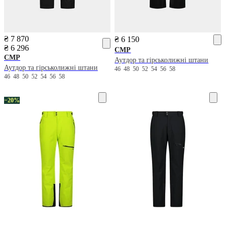
₴ 7 870
₴ 6 150
₴ 6 296
CMP
CMP
Аутдор та гірськолижні штани
Аутдор та гірськолижні штани
46
48
50
52
54
56
58
46
48
50
52
54
56
58
−20%