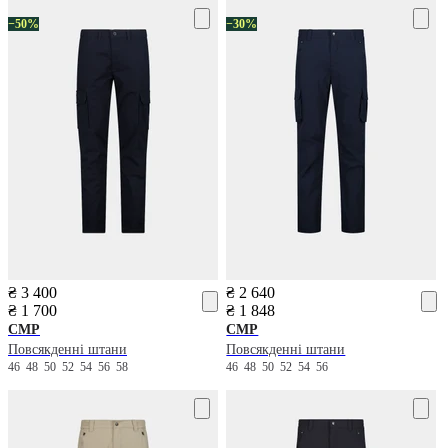
−50%
−30%
₴ 3 400
₴ 2 640
₴ 1 700
₴ 1 848
CMP
CMP
Повсякденні штани
Повсякденні штани
46
48
50
52
54
56
58
46
48
50
52
54
56