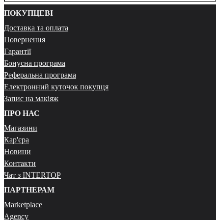
ПОКУПЦЕВІ
Доставка та оплата
Повернення
Гарантії
Бонусна програма
Реферальна програма
Електронний куточок покупця
Запис на макіяж
ПРО НАС
Магазини
Кар'єра
Новини
Контакти
Чат з INTERTOP
ПАРТНЕРАМ
Marketplace
Agency