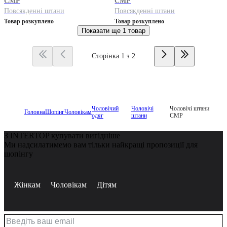
CMP
CMP
Повсякденні штани
Повсякденні штани
Товар розкуплено
Товар розкуплено
Показати ще
1 товар
Сторінка 1 з 2
Чоловічий
Чоловічі
Чоловічі штани
Головна
Шопінг
Чоловікам
одяг
штани
CMP
З INTERTOP купувати вигідніше
Ми надсилатимемо вам тільки найкращі пропозиції для
шопінгу
Жінкам
Чоловікам
Дітям