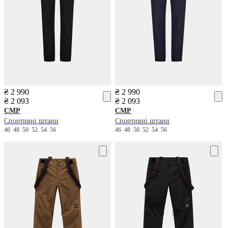
₴ 2 990
₴ 2 990
₴ 2 093
₴ 2 093
CMP
CMP
Спортивні штани
Спортивні штани
46
48
50
52
54
56
46
48
50
52
54
56