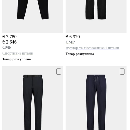
₴ 3 780
₴ 6 970
₴ 2 646
CMP
CMP
Аутдор та гірськолижні штани
Спортивні штани
Товар розкуплено
Товар розкуплено