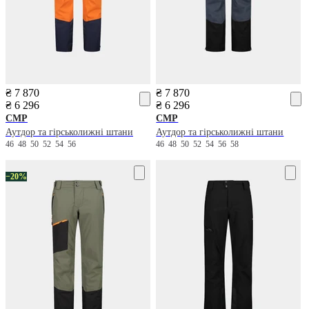
₴ 7 870
₴ 7 870
₴ 6 296
₴ 6 296
CMP
CMP
Аутдор та гірськолижні штани
Аутдор та гірськолижні штани
46
48
50
52
54
56
46
48
50
52
54
56
58
−20%