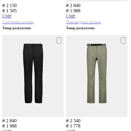
₴ 2 150
₴ 2 840
₴ 1 505
₴ 1 988
CMP
CMP
Спортивні штани
Повсякденні штани
Товар розкуплено
Товар розкуплено
₴ 2 840
₴ 2 540
₴ 1 988
₴ 1 778