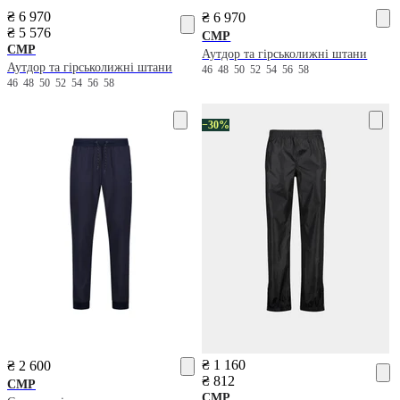
₴ 6 970
₴ 6 970
₴ 5 576
CMP
CMP
Аутдор та гірськолижні штани
Аутдор та гірськолижні штани
46
48
50
52
54
56
58
46
48
50
52
54
56
58
−30%
₴ 1 160
₴ 2 600
₴ 812
CMP
CMP