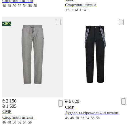
Спортивні штани
Спортивні штани
46
48
50
52
54
56
58
XS
S
M
L
XL
−30%
₴ 2 150
₴ 6 020
₴ 1 505
CMP
CMP
Аутдор та гірськолижні штани
Спортивні штани
46
48
50
52
54
56
58
46
48
50
52
54
56