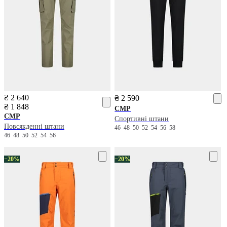
₴ 2 640
₴ 2 590
₴ 1 848
CMP
CMP
Спортивні штани
Повсякденні штани
46
48
50
52
54
56
58
46
48
50
52
54
56
−20%
−20%