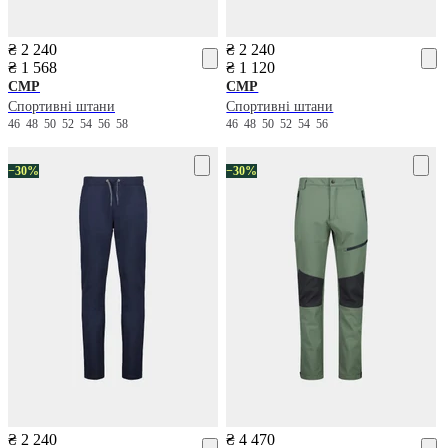
₴ 2 240
₴ 2 240
₴ 1 568
₴ 1 120
CMP
CMP
Спортивні штани
Спортивні штани
46
48
50
52
54
56
58
46
48
50
52
54
56
−30%
−30%
₴ 2 240
₴ 4 470