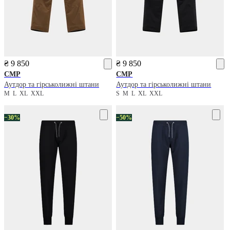
₴ 9 850
₴ 9 850
CMP
CMP
Аутдор та гірськолижні штани
Аутдор та гірськолижні штани
M
L
XL
XXL
S
M
L
XL
XXL
−30%
−50%