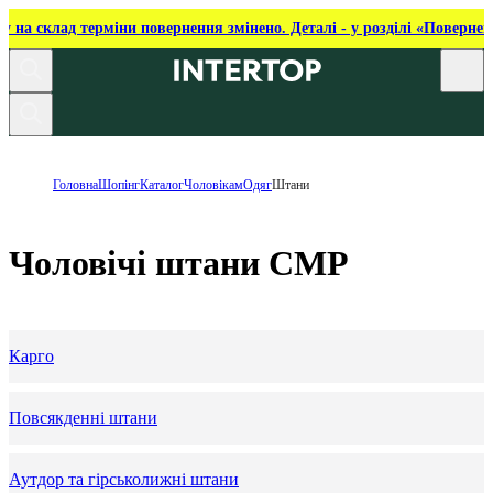
ку на склад терміни повернення змінено. Деталі - у розділі «Повернен
Головна
Шопінг
Каталог
Чоловікам
Одяг
Штани
Чоловічі штани CMP
Карго
Повсякденні штани
Аутдор та гірськолижні штани