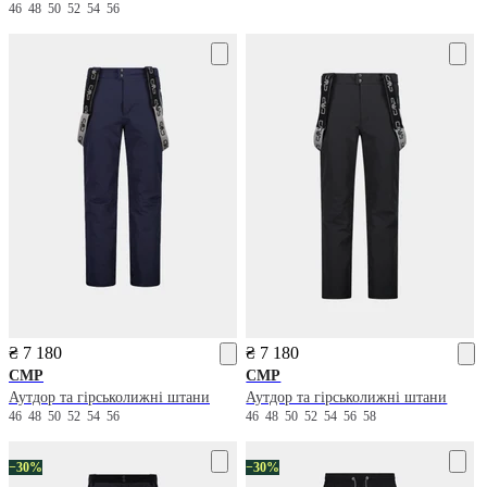
46
48
50
52
54
56
₴ 7 180
₴ 7 180
CMP
CMP
Аутдор та гірськолижні штани
Аутдор та гірськолижні штани
46
48
50
52
54
56
46
48
50
52
54
56
58
−30%
−30%