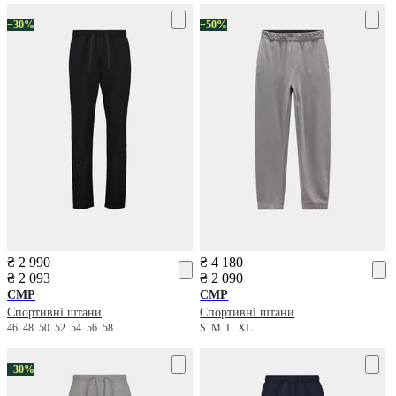
−30%
−50%
₴ 2 990
₴ 4 180
₴ 2 093
₴ 2 090
CMP
CMP
Спортивні штани
Спортивні штани
46
48
50
52
54
56
58
S
M
L
XL
−30%