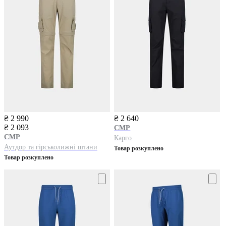
₴ 2 990
₴ 2 640
₴ 2 093
CMP
CMP
Карго
Аутдор та гірськолижні штани
Товар розкуплено
Товар розкуплено