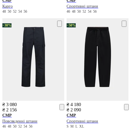
CMP
CMP
Карго
Спортивні штани
48
50
52
54
56
46
48
50
52
54
56
−30%
−50%
₴ 3 080
₴ 4 180
₴ 2 156
₴ 2 090
CMP
CMP
Повсякденні штани
Спортивні штани
46
48
50
52
54
56
S
M
L
XL