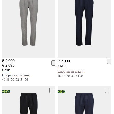
₴ 2 990
₴ 2 990
₴ 2 093
CMP
CMP
Спортивні штани
Спортивні штани
46
48
50
52
54
56
46
48
50
52
54
56
−30%
−30%