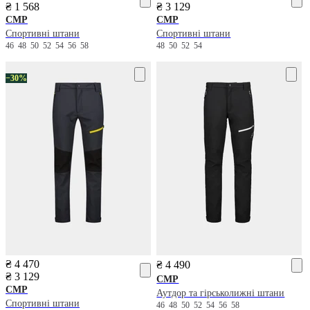
₴ 1 568
₴ 3 129
CMP
CMP
Спортивні штани
Спортивні штани
46
48
50
52
54
56
58
48
50
52
54
−30%
₴ 4 470
₴ 4 490
₴ 3 129
CMP
CMP
Аутдор та гірськолижні штани
Спортивні штани
46
48
50
52
54
56
58